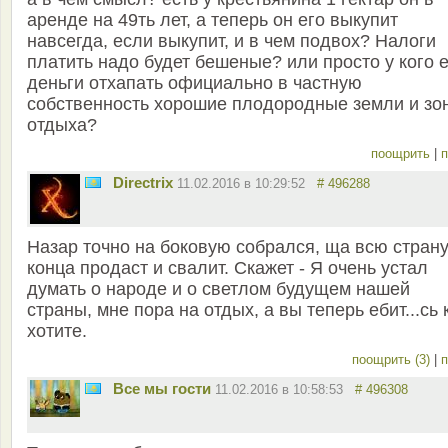
аренде на 49ть лет, а теперь он его выкупит
навсегда, если выкупит, и в чем подвох? Налоги
платить надо будет бешеные? или просто у кого 
деньги отхапать официально в частную
собственность хорошие плодородные земли и зо
отдыха?
поощрить
|
п
Directrix
11.02.2016 в 10:29:52
# 496288
Назар точно на боковую собрался, ща всю страну
конца продаст и свалит. Скажет - Я очень устал
думать о народе и о светлом будущем нашей
страны, мне пора на отдых, а вы теперь ебит...сь 
хотите.
поощрить (3)
|
п
Все мы гости
11.02.2016 в 10:58:53
# 496308