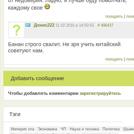
от недоверия. Ладно, я лучше буду помолчать,
каждому свое
поощрить
|
пока
Денис222
11.02.2016 в 14:50:55
# 496437
Банан строго свалит. Не зря учить китайский
советуют нам.
поощрить
|
пока
Добавить сообщение
Чтобы добавлять комментарии
зарeгиcтрирyйтeсь
Тэги
Империя зла
Экономика
ЧП
Наука и техника
Политика
Шымк