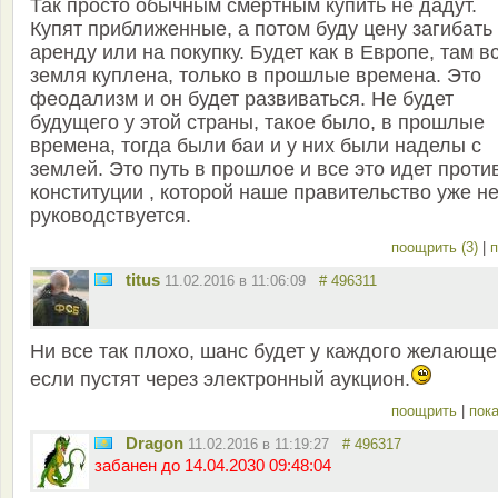
Так просто обычным смертным купить не дадут.
Купят приближенные, а потом буду цену загибать
аренду или на покупку. Будет как в Европе, там в
земля куплена, только в прошлые времена. Это
феодализм и он будет развиваться. Не будет
будущего у этой страны, такое было, в прошлые
времена, тогда были баи и у них были наделы с
землей. Это путь в прошлое и все это идет проти
конституции , которой наше правительство уже н
руководствуется.
поощрить (3)
|
п
titus
11.02.2016 в 11:06:09
# 496311
Ни все так плохо, шанс будет у каждого желающе
если пустят через электронный аукцион.
поощрить
|
пока
Dragon
11.02.2016 в 11:19:27
# 496317
забанен до 14.04.2030 09:48:04