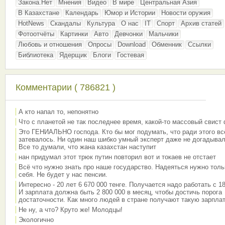
Закона.Нет
Мнения
Видео
В мире
Центральная Азия
В Казахстане
Календарь
Юмор и Истории
Новости оружия
HotNews
Скандалы
Культура
О нас
IT
Спорт
Архив статей
Фотоотчёты
Картинки
Авто
Девчонки
Мальчики
Любовь и отношения
Опросы
Download
Обменник
Ссылки
Библиотека
Ядерщик
Блоги
Гостевая
Комментарии ( 786821 )
А кто напал то, непонятно
Что с планетой не так последнее время, какой-то массовый свист
Это ГЕНИАЛЬНО господа. Кто бы мог подумать, что ради этого вс
затевалось. Ни один наш шибко умный эксперт даже не догадывал
Все то думали, что жана казахстан наступит
нан придумал этот трюк путин повторил вот и токаев не отстает
Всё что нужно знать про наше государство. Надеяться нужно толь
себя. Не будет у нас пенсии.
Интересно - 20 лет 6 670 000 тенге. Получается надо работать с 18
И зарплата должна быть 2 800 000 в месяц, чтобы достичь порога
достаточности. Как много людей в стране получают такую зарплат
Не ну, а что? Круто же! Молодцы!
Экологично