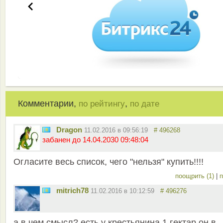
Комментарии,
,
по рейтингу
по дате
Dragon
11.02.2016 в 09:56:19
# 496268
забанен до 14.04.2030 09:48:04
Огласите весь список, чего "нельзя" купить!!!!
поощрить (1)
|
п
mitrich78
11.02.2016 в 10:12:59
# 496276
а в чем смысл? есть у крестьянина 1 гектар он в