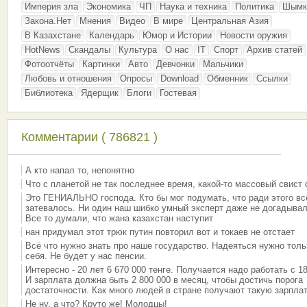
Империя зла
Экономика
ЧП
Наука и техника
Политика
Шымк
Закона.Нет
Мнения
Видео
В мире
Центральная Азия
В Казахстане
Календарь
Юмор и Истории
Новости оружия
HotNews
Скандалы
Культура
О нас
IT
Спорт
Архив статей
Фотоотчёты
Картинки
Авто
Девчонки
Мальчики
Любовь и отношения
Опросы
Download
Обменник
Ссылки
Библиотека
Ядерщик
Блоги
Гостевая
Комментарии ( 786821 )
А кто напал то, непонятно
Что с планетой не так последнее время, какой-то массовый свист
Это ГЕНИАЛЬНО господа. Кто бы мог подумать, что ради этого вс
затевалось. Ни один наш шибко умный эксперт даже не догадывал
Все то думали, что жана казахстан наступит
нан придумал этот трюк путин повторил вот и токаев не отстает
Всё что нужно знать про наше государство. Надеяться нужно толь
себя. Не будет у нас пенсии.
Интересно - 20 лет 6 670 000 тенге. Получается надо работать с 18
И зарплата должна быть 2 800 000 в месяц, чтобы достичь порога
достаточности. Как много людей в стране получают такую зарплат
Не ну, а что? Круто же! Молодцы!