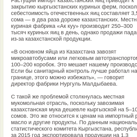
Растущий импорт казахстанских яиц приводит к
закрытию кыргызстанских куриных ферм, поскол
себестоимость отечественных яиц составляет 3,
сома — в два раза дороже казахстанских. Мест
куриная фабрика «Ак куу» производит 250–300
тысяч куриных яиц в день, однако продажи пад
из-за казахстанской продукции.
«В основном яйца из Казахстана завозят
микроавтобусами или легковым автотранспорто
100–200 коробок. Это мешает нашему производс
Если бы санитарный контроль лучше работал н
границе, этого можно избежать», — говорит
директор фабрики Нургуль Малдыбаева.
С такой же проблемой столкнулась местная
мукомольная отрасль, поскольку завозимая
казахстанская мука дешевле кыргызской на 5–1
сомов. Это же относится к ценам на импортный 
масло и другие продукты. По данным националь
статистического комитета Кыргызстана, республ
за 2015 год экспортировала продукции на 1,3