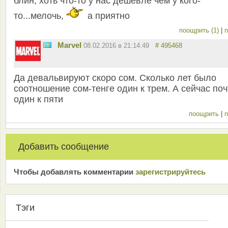
блин, хоть что-то у нас дешевле чем у кого-
то...мелочь,
а приятно
поощрить (1)
|
п
Marvel
08.02.2016 в 21:14:49
# 495468
Да девальвируют скоро сом. Сколько лет было
соотношение сом-тенге один к трем. А сейчас поч
один к пяти
поощрить
|
п
Добавить сообщение
Чтобы добавлять комментарии
зарeгиcтрирyйтeсь
Тэги