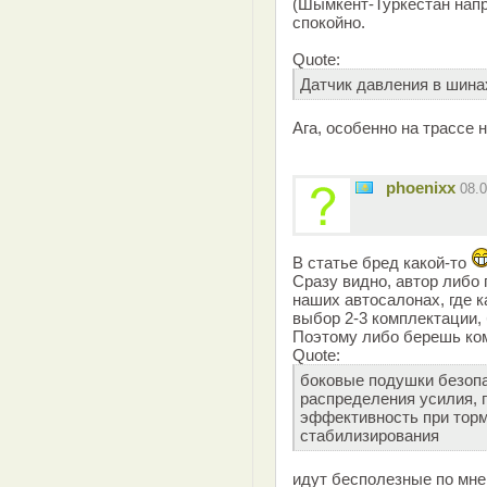
(Шымкент-Туркестан напр
спокойно.
Quote:
Датчик давления в шина
Ага, особенно на трассе 
phoenixx
08.
В статье бред какой-то
Сразу видно, автор либо 
наших автосалонах, где 
выбор 2-3 комплектации, 
Поэтому либо берешь ком
Quote:
боковые подушки безопа
распределения усилия,
эффективность при торм
стабилизирования
идут бесполезные по мне