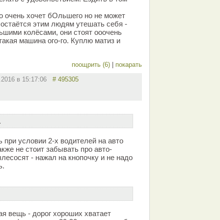
то очень хочет бОльшего но не может
 остаётся этим людям утешать себя -
льшими колёсами, они стоят ооочень
такая машина ого-го. Куплю матиз и
поощрить (6)
|
покарать
.2016 в 15:17:06
# 495305
.
 при условии 2-х водителей на авто
акже не стоит забывать про авто-
ылесосят - нажал на кнопочку и не надо
ь.
ая вещь - дорог хороших хватает