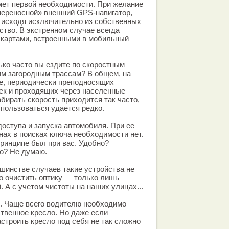
мет первой необходимости. При желание
переносной» внешний GPS-навигатор,
 исходя исключительно из собственных
ство. В экстренном случае всегда
 картами, встроенными в мобильный
ько часто вы ездите по скоростным
им загородным трассам? В общем, на
е, периодически преподносящих
ек и проходящих через населенные
бирать скорость приходится так часто,
спользоваться удается редко.
оступа и запуска автомобиля. При ее
нах в поисках ключа необходимости нет.
принципе был при вас. Удобно?
о? Не думаю.
шинстве случаев такие устройства не
о очистить оптику — только лишь
. А с учетом чистоты на наших улицах...
. Чаще всего водителю необходимо
ственное кресло. Но даже если
астроить кресло под себя не так сложно