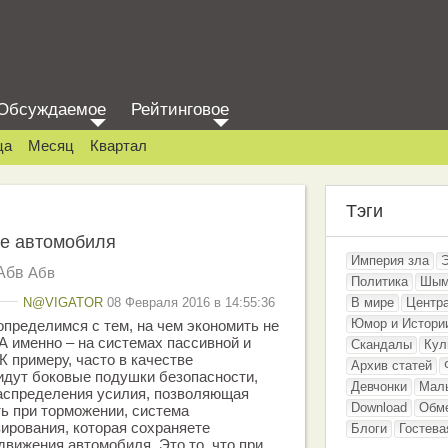
Обсуждаемое
Рейтинговое
ца
Месяц
Квартал
Тэги
ке автомобиля
Империя зла
Абв
Абв
Политика
Шым
N@VIGATOR
08 Февраля 2016 в 14:55:36
В мире
Центр
Юмор и Истори
определимся с тем, на чем экономить не
 А именно – на системах пассивной и
Скандалы
Кул
К примеру, часто в качестве
Архив статей
идут боковые подушки безопасности,
Девчонки
Мал
распределения усилия, позволяющая
Download
Обм
ь при торможении, система
ирования, которая сохраняете
Блоги
Гостева
вижения автомобиля. Это то, что при