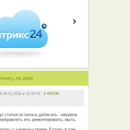
,
йтингу
по дате
п
08.02.2016 в 15:06:52
# 495296
е статьи осталось дописать - нахрена
заправлять его, ремонтировать, мыть.
елать с удовольствием. Ездить в том