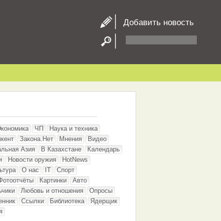
Добавить новость
Экономика
ЧП
Наука и техника
кент
Закона.Нет
Мнения
Видео
альная Азия
В Казахстане
Календарь
и
Новости оружия
HotNews
ьтура
О нас
IT
Спорт
Фотоотчёты
Картинки
Авто
ьчики
Любовь и отношения
Опросы
енник
Ссылки
Библиотека
Ядерщик
я