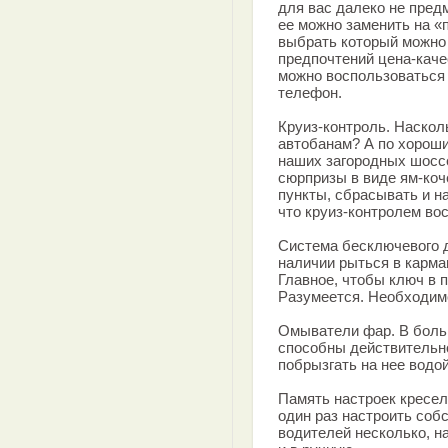
для вас далеко не пред
ее можно заменить на «
выбрать который можно
предпочтений цена-каче
можно воспользоваться
телефон.
Круиз-контроль. Наскол
автобанам? А по хорош
наших загородных шосс
сюрпризы в виде ям-коч
пункты, сбрасывать и на
что круиз-контролем во
Система бесключевого д
наличии рыться в карма
Главное, чтобы ключ в 
Разумеется. Необходим
Омыватели фар. В боль
способны действительн
побрызгать на нее водой
Память настроек кресел
один раз настроить соб
водителей несколько, н