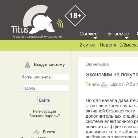
Свежее
Читаемое
2 суток
Неделя
1/2меся
Экономика
Вход в систему
Экономим на покуп
Абв
Печать:
Шрифт:
Но для начала давайте 
стоит ни в коем случае.
активной безопасности. 
Регистрация
дополнительных опций 
Забыли пароль?
система электронного 
повысить эффективност
динамического стабилиз
В сети
выбранную траекторию д