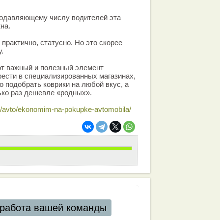
Подавляющему числу водителей эта
на.
практично, статусно. Но это скорее
.
от важный и полезный элемент
ести в специализированных магазинах,
о подобрать коврики на любой вкус, а
ько раз дешевле «родных».
s/avto/ekonomim-na-pokupke-avtomobila/
работа вашей команды