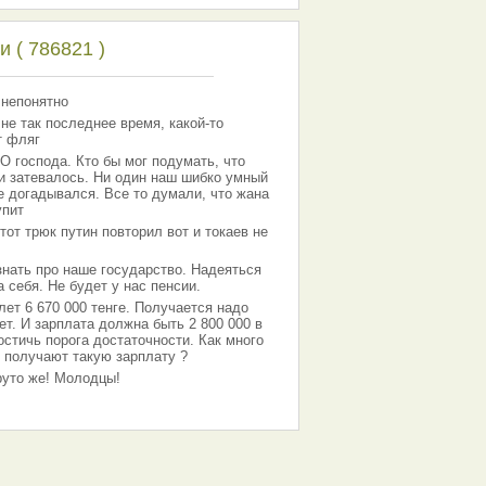
 ( 786821 )
 непонятно
 не так последнее время, какой-то
т фляг
господа. Кто бы мог подумать, что
 и затевалось. Ни один наш шибко умный
е догадывался. Все то думали, что жана
упит
тот трюк путин повторил вот и токаев не
знать про наше государство. Надеяться
 себя. Не будет у нас пенсии.
лет 6 670 000 тенге. Получается надо
ет. И зарплата должна быть 2 800 000 в
остичь порога достаточности. Как много
 получают такую зарплату ?
Круто же! Молодцы!