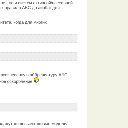
нет, но и систем активной/пассивной
ак правило АБС да аирбаг для
итета, когда для многих
.
 произнесенную аббревиатуру АБС
чное оскорбление
родадут дешевые/ходовые модели/