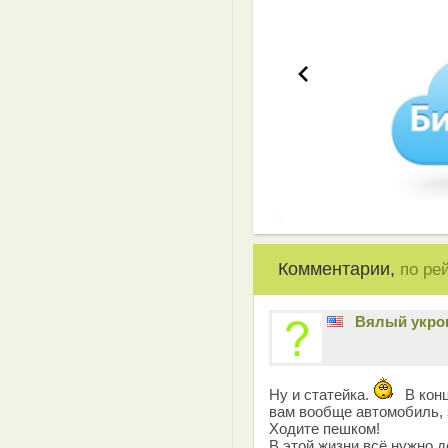
Комментарии,
по ре
Вялый укро
Ну и статейка.
В конц
вам вообще автомобиль, 
Ходите пешком!
В этой жизни всё нужно д