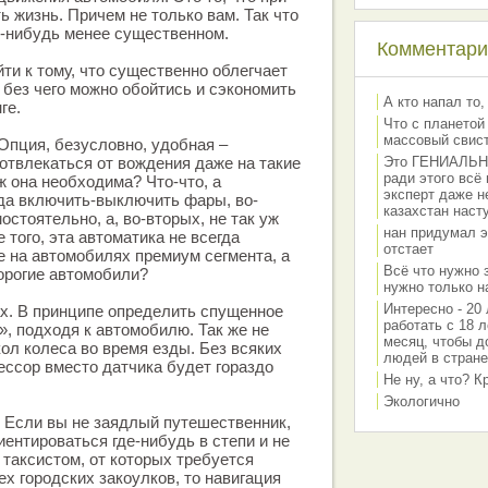
ь жизнь. Причем не только вам. Так что
м-нибудь менее существенном.
Комментарии
ти к тому, что существенно облегчает
 без чего можно обойтись и сэкономить
А кто напал то,
ге.
Что с планетой
массовый свис
 Опция, безусловно, удобная –
 отвлекаться от вождения даже на такие
Это ГЕНИАЛЬНО 
ради этого всё
ж она необходима? Что-что, а
эксперт даже н
да включить-выключить фары, во-
казахстан наст
остоятельно, а, во-вторых, не так уж
нан придумал э
е того, эта автоматика не всегда
отстает
е на автомобилях премиум сегмента, а
Всё что нужно 
дорогие автомобили?
нужно только на
Интересно - 20 
х. В принципе определить спущенное
работать с 18 л
», подходя к автомобилю. Так же не
месяц, чтобы д
ол колеса во время езды. Без всяких
людей в стране
ессор вместо датчика будет гораздо
Не ну, а что? 
Экологично
 Если вы не заядлый путешественник,
иентироваться где-нибудь в степи и не
 таксистом, от которых требуется
х городских закоулков, то навигация