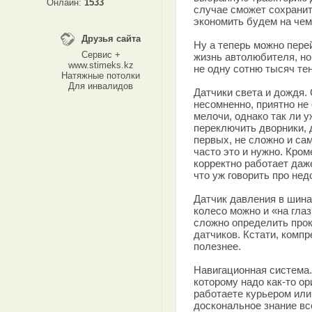
Онлайн:
1533
случае сможет сохранит
экономить будем на че
Друзья сайта
Ну а теперь можно перей
Сервис +
жизнь автолюбителя, но
www.stimeks.kz
не одну сотню тысяч тен
Натяжные потолки
Для инвалидов
Датчики света и дождя.
несомненно, приятно не
мелочи, однако так ли у
переключить дворники, 
первых, не сложно и сам
часто это и нужно. Кром
корректно работает даж
что уж говорить про не
Датчик давления в шина
колесо можно и «на глаз
сложно определить прок
датчиков. Кстати, компр
полезнее.
Навигационная система.
которому надо как-то ор
работаете курьером или
доскональное знание все