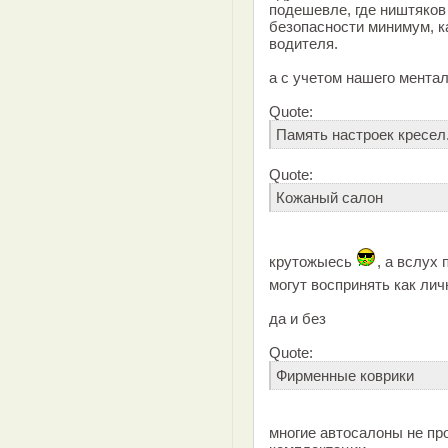
подешевле, где ништяков 
безопасности минимум, к
водителя.
а с учетом нашего ментал
Quote:
Память настроек кресел
Quote:
Кожаный салон
крутожыесь
, а вслух
могут воспринять как ли
да и без
Quote:
Фирменные коврики
многие автосалоны не п