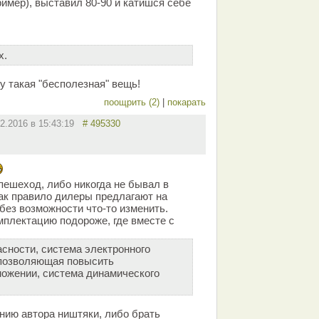
имер), выставил 80-90 и катишся себе
х.
ну такая "бесполезная" вещь!
поощрить (2)
|
покарать
02.2016 в 15:43:19
# 495330
пешеход, либо никогда не бывал в
как правило дилеры предлагают на
без возможности что-то изменить.
плектацию подороже, где вместе с
сности, система электронного
 позволяющая повысить
ожении, система динамического
нию автора ништяки, либо брать