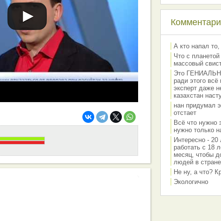
Комментарии
А кто напал то,
Что с планетой
массовый свис
Это ГЕНИАЛЬНО 
ради этого всё
эксперт даже н
казахстан наст
нан придумал э
отстает
Всё что нужно 
нужно только на
Интересно - 20 
работать с 18 л
месяц, чтобы д
людей в стране
Не ну, а что? 
Экологично
работа вашей команды