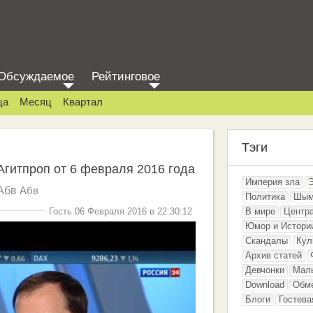
Обсуждаемое
Рейтинговое
ца
Месяц
Квартал
Тэги
Агитпроп от 6 февраля 2016 года
Империя зла
Абв
Абв
Политика
Шым
Гость 06 Февраля 2016 в 22:30:12
В мире
Центр
Юмор и Истори
Скандалы
Кул
Архив статей
Девчонки
Мал
Download
Обм
Блоги
Гостева