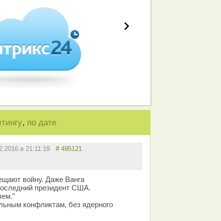
,
йтингу
по дате
2.2016 в 21:11:19
# 495121
ещают войну. Даже Ванга
последний президент США.
ем."
льным конфликтам, без ядерного