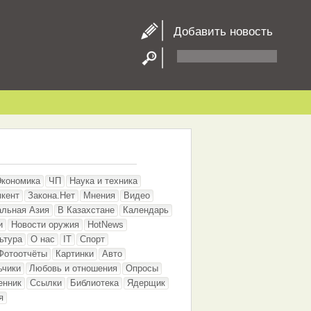
Добавить новость
Экономика
ЧП
Наука и техника
кент
Закона.Нет
Мнения
Видео
альная Азия
В Казахстане
Календарь
и
Новости оружия
HotNews
ьтура
О нас
IT
Спорт
Фотоотчёты
Картинки
Авто
ьчики
Любовь и отношения
Опросы
енник
Ссылки
Библиотека
Ядерщик
я