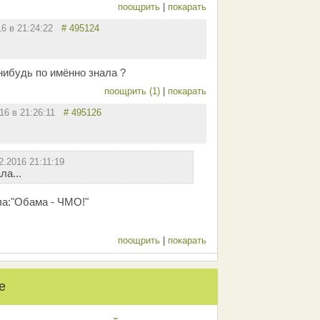
поощрить
|
покарать
16 в 21:24:22
# 495124
нибудь по имённо знала ?
поощрить (1)
|
покарать
016 в 21:26:11
# 495126
2.2016 21:11:19
ла...
а:"Обама - ЧМО!"
поощрить
|
покарать
е