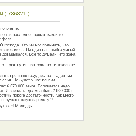
 ( 786821 )
 непонятно
 не так последнее время, какой-то
т фляг
господа. Кто бы мог подумать, что
 и затевалось. Ни один наш шибко умный
е догадывался. Все то думали, что жана
упит
тот трюк путин повторил вот и токаев не
знать про наше государство. Надеяться
 себя. Не будет у нас пенсии.
лет 6 670 000 тенге. Получается надо
ет. И зарплата должна быть 2 800 000 в
остичь порога достаточности. Как много
 получают такую зарплату ?
Круто же! Молодцы!