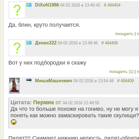
DiXoN1986
04.02.2016 в 13:40:42
# 494404
Да, блин, круто получается.
поощрить
|
п
Денис222
04.02.2016 в 13:49:46
# 494406
Вот у них подбородки я скажу
поощрить (1)
|
п
MишаМашкевич
04.02.2016 в 13:54:49
# 494409
Цитата:
Пермяк
от
04.02.2016 12:49:55
Да что то больше похоже на гониво, ну не могу я
понять как можно замаскировать такие скулищи
Пилят!!!! Снимают нижнию челюсть, пилят-обрат