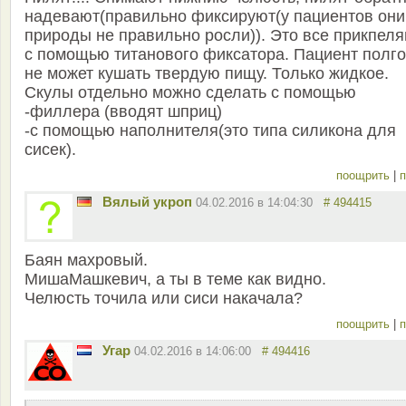
надевают(правильно фиксируют(у пациентов они
природы не правильно росли)). Это все прикпел
с помощью титанового фиксатора. Пациент полг
не может кушать твердую пищу. Только жидкое.
Скулы отдельно можно сделать с помощью
-филлера (вводят шприц)
-с помощью наполнителя(это типа силикона для
сисек).
поощрить
|
п
Вялый укроп
04.02.2016 в 14:04:30
# 494415
Баян махровый.
МишаМашкевич, а ты в теме как видно.
Челюсть точила или сиси накачала?
поощрить
|
п
Угар
04.02.2016 в 14:06:00
# 494416