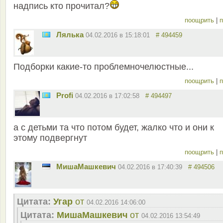
надпись кто прочитал?
поощрить
|
п
Лялька
04.02.2016 в 15:18:01
# 494459
Подборки какие-то проблемночелюстные...
поощрить
|
п
Profi
04.02.2016 в 17:02:58
# 494497
а с детьми та что потом будет, жалко что и они к
этому подвергнут
поощрить
|
п
MишаМашкевич
04.02.2016 в 17:40:39
# 494506
Цитата:
Угар
от
04.02.2016 14:06:00
Цитата:
MишаМашкевич
от
04.02.2016 13:54:49