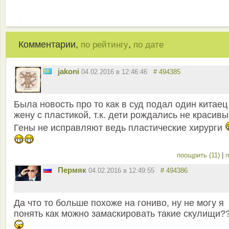
Комментарии,
,
по рейтингу
по дате
jakoni
04.02.2016 в 12:46:46
# 494385
Была новость про то как в суд подал один китаец
жену с пластикой, т.к. дети рождались не красивы
Гены не исправляют ведь пластические хирурги
поощрить (11)
|
п
Пермяк
04.02.2016 в 12:49:55
# 494386
Да что то больше похоже на гониво, ну не могу я
понять как можно замаскировать такие скулищи?