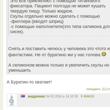
Это все прикпеляют с помощью титанового
фиксатора. Пациент полгода не может кушать
твердую пищу. Только жидкое.
Скулы отдельно можно сделать с помощью
-филлера (вводят шприц)
-с помощью наполнителя(это типа силикона дл
сисек).
Снять и поставить челюсь у человека это чтото и
фантастики. Не от буратино жи у нас голова.
А селиконом можна только и увеличить скулы но
уменьшить
А Буратин-то хватает!
поощрить (1)
|
п
андремас
04.02.2016 в 14:10:39
# 494419