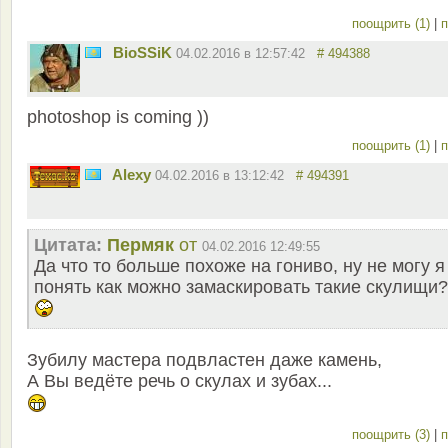
поощрить (1)
|
п
BioSSiK
04.02.2016 в 12:57:42
# 494388
photoshop is coming ))
поощрить (1)
|
п
Alexy
04.02.2016 в 13:12:42
# 494391
Цитата:
Пермяк
от
04.02.2016 12:49:55
Да что то больше похоже на гониво, ну не могу я
понять как можно замаскировать такие скулищи
Зубилу мастера подвластен даже камень,
А Вы ведёте речь о скулах и зубах...
поощрить (3)
|
п