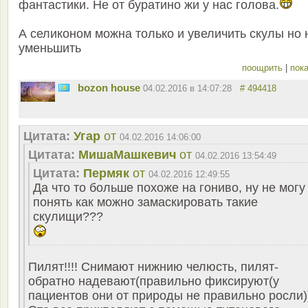
фантастики. Не от буратино жи у нас голова.
А селиконом можна только и увеличить скулы но 
уменьшить
поощрить
|
пока
bozon house
04.02.2016 в 14:07:28
# 494418
Цитата:
Угар
от
04.02.2016 14:06:00
Цитата:
MишаМашкевич
от
04.02.2016 13:54:49
Цитата:
Пермяк
от
04.02.2016 12:49:55
Да что то больше похоже на гониво, ну не могу
понять как можно замаскировать такие
скулищи???
Пилят!!!! Снимают нижнию челюсть, пилят-
обратно надевают(правильно фиксируют(у
пациентов они от природы не правильно росли)