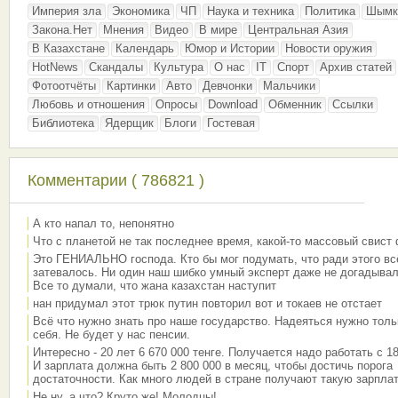
Империя зла
Экономика
ЧП
Наука и техника
Политика
Шымк
Закона.Нет
Мнения
Видео
В мире
Центральная Азия
В Казахстане
Календарь
Юмор и Истории
Новости оружия
HotNews
Скандалы
Культура
О нас
IT
Спорт
Архив статей
Фотоотчёты
Картинки
Авто
Девчонки
Мальчики
Любовь и отношения
Опросы
Download
Обменник
Ссылки
Библиотека
Ядерщик
Блоги
Гостевая
Комментарии ( 786821 )
А кто напал то, непонятно
Что с планетой не так последнее время, какой-то массовый свист
Это ГЕНИАЛЬНО господа. Кто бы мог подумать, что ради этого вс
затевалось. Ни один наш шибко умный эксперт даже не догадывал
Все то думали, что жана казахстан наступит
нан придумал этот трюк путин повторил вот и токаев не отстает
Всё что нужно знать про наше государство. Надеяться нужно толь
себя. Не будет у нас пенсии.
Интересно - 20 лет 6 670 000 тенге. Получается надо работать с 18
И зарплата должна быть 2 800 000 в месяц, чтобы достичь порога
достаточности. Как много людей в стране получают такую зарплат
Не ну, а что? Круто же! Молодцы!