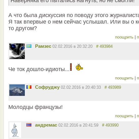
Наверняка его пытались нагнуть, но не смогли!
А что была дискуссия по поводу этого журналист
Я так впервые о нем сейчас услышал. Или вы о к
то другом?
поощрить
|
п
Рамзес
02.02.2016 в 20:32:20
# 493984
Че ток дошло-идиоты...
поощрить
|
п
Софруджу
02.02.2016 в 20:40:33
# 493989
Молодцы французы!
поощрить
|
п
андремас
02.02.2016 в 20:41:59
# 493990