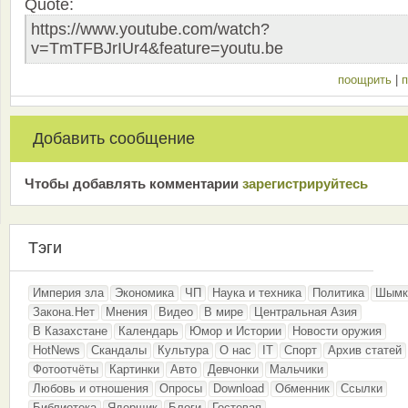
Quote:
https://www.youtube.com/watch?
v=TmTFBJrIUr4&feature=youtu.be
поощрить
|
п
Добавить сообщение
Чтобы добавлять комментарии
зарeгиcтрирyйтeсь
Тэги
Империя зла
Экономика
ЧП
Наука и техника
Политика
Шымк
Закона.Нет
Мнения
Видео
В мире
Центральная Азия
В Казахстане
Календарь
Юмор и Истории
Новости оружия
HotNews
Скандалы
Культура
О нас
IT
Спорт
Архив статей
Фотоотчёты
Картинки
Авто
Девчонки
Мальчики
Любовь и отношения
Опросы
Download
Обменник
Ссылки
Библиотека
Ядерщик
Блоги
Гостевая