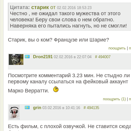
Цитата:
старик
от
02.02.2016 18:53:23
Честно , не ожидал такого мужества от этого
человека! Беру свои слова о нем обратно.
Наверняка его пытались нагнуть, но не смогли!
Старик, вы о ком? Французе или Шарие?
поощрить
|
п
Dron2191
02.02.2016 в 22:07:04
# 494007
Посмотрите комментарий 3.23 мин. Не стыдно ли
первому каналу ссылаться на фейковый аккаунт
Марко Верратти.
поощрить (1)
|
п
grin
03.02.2016 в 10:41:16
# 494135
Есть фильм, с плохой озвучкой. Не ставится сюда