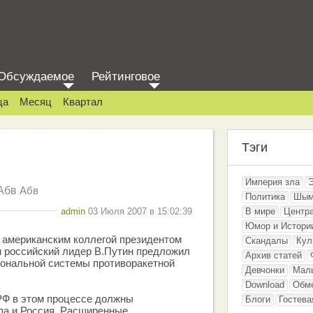
Обсуждаемое
Рейтинговое
ца
Месяц
Квартал
Тэги
Империя зла
Абв
Абв
Политика
Шым
admin
03 Июля 2007 в 15:02:39
В мире
Центр
Юмор и Истори
 американским коллегой президентом
Скандалы
Кул
российский лидер В.Путин предложил
Архив статей
иональной системы противоракетной
Девчонки
Мал
Download
Обм
РФ в этом процессе должны
Блоги
Гостева
па и Россия. Расширенные