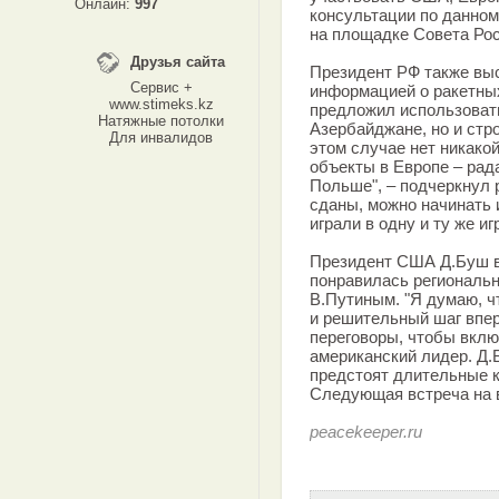
Онлайн:
997
консультации по данном
на площадке Совета Ро
Друзья сайта
Президент РФ также выс
Сервис +
информацией о ракетных
www.stimeks.kz
предложил использовать
Натяжные потолки
Азербайджане, но и стр
Для инвалидов
этом случае нет никако
объекты в Европе – рад
Польше", – подчеркнул р
сданы, можно начинать 
играли в одну и ту же иг
Президент США Д.Буш в 
понравилась региональ
В.Путиным. "Я думаю, ч
и решительный шаг впе
переговоры, чтобы вклю
американский лидер. Д.
предстоят длительные к
Следующая встреча на 
peacekeeper.ru