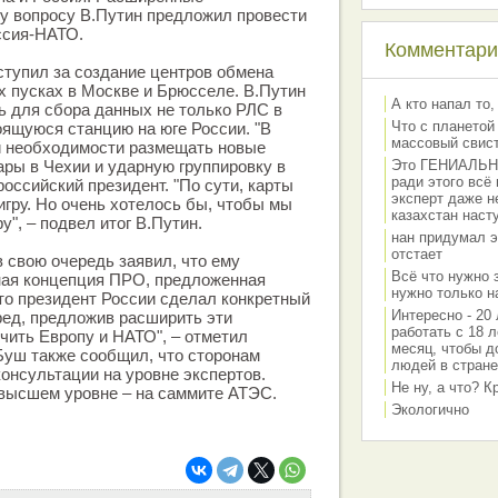
у вопросу В.Путин предложил провести
ссия-НАТО.
Комментарии
тупил за создание центров обмена
 пусках в Москве и Брюсселе. В.Путин
А кто напал то,
 для сбора данных не только РЛС в
Что с планетой
оящуюся станцию на юге России. "В
массовый свис
й необходимости размещать новые
ары в Чехии и ударную группировку в
Это ГЕНИАЛЬНО 
ради этого всё
оссийский президент. "По сути, карты
эксперт даже н
игру. Но очень хотелось бы, чтобы мы
казахстан наст
ру", – подвел итог В.Путин.
нан придумал э
отстает
свою очередь заявил, что ему
Всё что нужно 
ная концепция ПРО, предложенная
нужно только на
то президент России сделал конкретный
Интересно - 20 
ред, предложив расширить эти
работать с 18 л
чить Европу и НАТО", – отметил
месяц, чтобы д
Буш также сообщил, что сторонам
людей в стране
онсультации на уровне экспертов.
Не ну, а что? 
высшем уровне – на саммите АТЭС.
Экологично