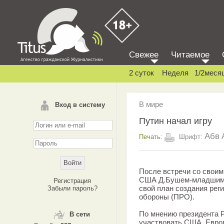
Свежее
Читаемое
2 суток
Неделя
1/2меся
В мире
Вход в систему
Путин начал игру
Абв
Печать:
Шрифт:
После встречи со своим
США Д.Бушем-младшим 
Регистрация
свой план создания рег
Забыли пароль?
обороны (ПРО).
По мнению президента 
В сети
участвовать США, Евро