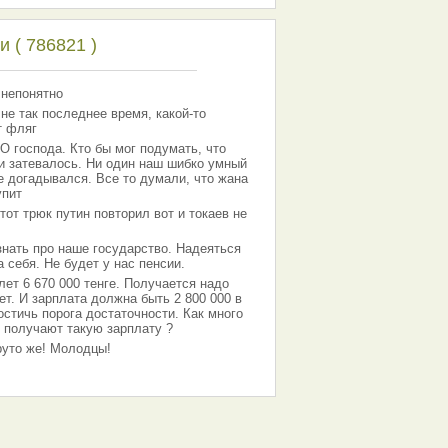
 ( 786821 )
 непонятно
 не так последнее время, какой-то
т фляг
господа. Кто бы мог подумать, что
 и затевалось. Ни один наш шибко умный
е догадывался. Все то думали, что жана
упит
тот трюк путин повторил вот и токаев не
знать про наше государство. Надеяться
 себя. Не будет у нас пенсии.
лет 6 670 000 тенге. Получается надо
ет. И зарплата должна быть 2 800 000 в
остичь порога достаточности. Как много
 получают такую зарплату ?
Круто же! Молодцы!