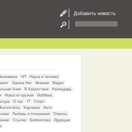
Добавить новость
Экономика
ЧП
Наука и техника
кент
Закона.Нет
Мнения
Видео
альная Азия
В Казахстане
Календарь
и
Новости оружия
HotNews
ьтура
О нас
IT
Спорт
Фотоотчёты
Картинки
Авто
ьчики
Любовь и отношения
Опросы
енник
Ссылки
Библиотека
Ядерщик
я