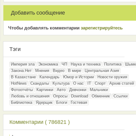
Добавить сообщение
Чтобы добавлять комментарии
зарeгиcтрирyйтeсь
Тэги
Империя зла
Экономика
ЧП
Наука и техника
Политика
Шымк
Закона.Нет
Мнения
Видео
В мире
Центральная Азия
В Казахстане
Календарь
Юмор и Истории
Новости оружия
HotNews
Скандалы
Культура
О нас
IT
Спорт
Архив статей
Фотоотчёты
Картинки
Авто
Девчонки
Мальчики
Любовь и отношения
Опросы
Download
Обменник
Ссылки
Библиотека
Ядерщик
Блоги
Гостевая
Комментарии ( 786821 )