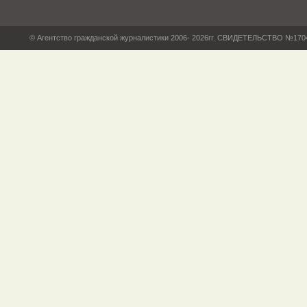
© Агентство гражданской журналистики 2006- 2026гг. СВИДЕТЕЛЬСТВО №17