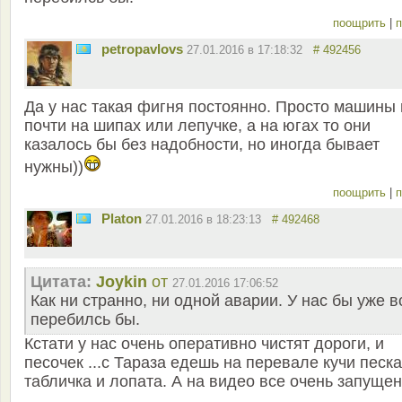
поощрить
|
п
petropavlovs
27.01.2016 в 17:18:32
# 492456
Да у нас такая фигня постоянно. Просто машины 
почти на шипах или лепучке, а на югах то они
казалось бы без надобности, но иногда бывает
нужны))
поощрить
|
п
Platon
27.01.2016 в 18:23:13
# 492468
Цитата:
Joykin
от
27.01.2016 17:06:52
Как ни странно, ни одной аварии. У нас бы уже в
перебилсь бы.
Кстати у нас очень оперативно чистят дороги, и
песочек ...с Тараза едешь на перевале кучи песка
табличка и лопата. А на видео все очень запущен