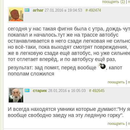
поощрить (1)
|
п
arhar
27.01.2016 в 19:04:53
# 492474
сегодня у нас такая фигня была с утра, дождь чу
покапал и началось.тут же на трассе автобус
останавливается в него сзади легковая не сильно
но всё-таки, пока выходят смотрят повреждения, 
же в легковую сзади ещё автобус, но уже сильне
тот отлетает вперёд, и по автобусу ещё раз,
результат: зад помят, перед вообще
, капот
пополам сложился
поощрить
|
п
старик
28.01.2016 в 16:05:03
# 492645
И всегда находятся умники которые думают:"Ну я
вообще свободно заеду на эту ледяную горку".
поощрить
|
п