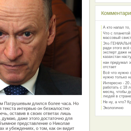
Комментарии
А кто напал то,
Что с планетой
массовый свис
Это ГЕНИАЛЬНО 
ради этого всё
эксперт даже н
казахстан наст
нан придумал э
отстает
Всё что нужно 
нужно только на
Интересно - 20 
работать с 18 л
месяц, чтобы д
людей в стране
Не ну, а что? 
ем Патрушевым длился более часа. Но
Экологично
я текста интервью он безжалостно
ечь, оставив в своих ответах лишь
, думаю, даже этого достаточно для
объемное представление о Николае
ах и убеждениях, о том, как он видит