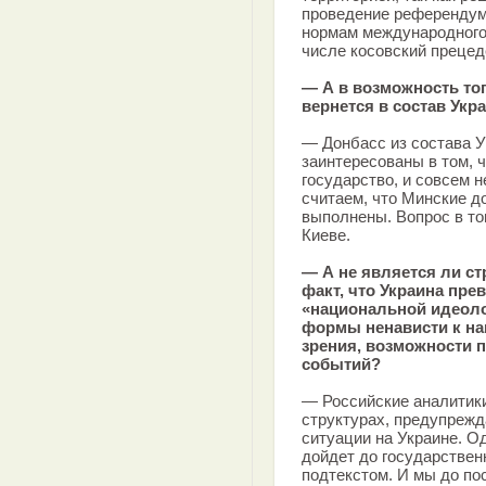
проведение референдум
нормам международного
числе косовский прецед
— А в возможность того
вернется в состав Укр
— Донбасс из состава 
заинтересованы в том, 
государство, и совсем 
считаем, что Минские 
выполнены. Вопрос в том
Киеве.
— А не является ли ст
факт, что Украина пре
«национальной идеоло
формы ненависти к на
зрения, возможности 
событий?
— Российские аналитики
структурах, предупрежд
ситуации на Украине. Од
дойдет до государствен
подтекстом. И мы до по