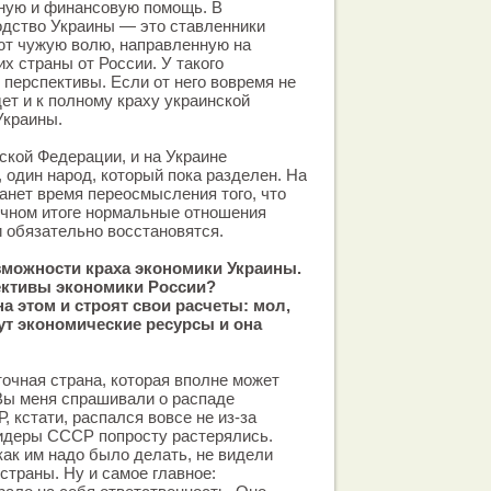
ную и финансовую помощь. В
одство Украины — это ставленники
т чужую волю, направленную на
х страны от России. У такого
 перспективы. Если от него вовремя не
дет и к полному краху украинской
Украины.
йской Федерации, и на Украине
, один народ, который пока разделен. На
анет время переосмысления того, что
ечном итоге нормальные отношения
 обязательно восстановятся.
можности краха экономики Украины.
ективы экономики России?
а этом и строят свои расчеты: мол,
ут экономические ресурсы и она
чная страна, которая вполне может
Вы меня спрашивали о распаде
 кстати, распался вовсе не из-за
Лидеры СССР попросту растерялись.
как им надо было делать, не видели
страны. Ну и самое главное: