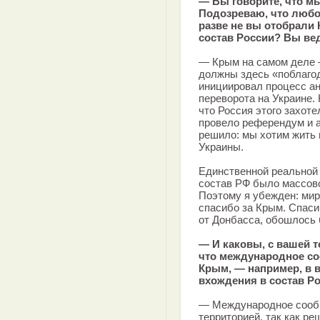
— Вы говорите, что м
Подозреваю, что любой
разве не вы отобрали
состав России? Вы вед
— Крым на самом деле 
должны здесь «поблаго
инициировал процесс ан
переворота на Украине.
что Россия этого захоте
провело референдум и 
решило: мы хотим жить в
Украины.
Единственной реальной
состав РФ было массово
Поэтому я убежден: ми
спасибо за Крым. Спасиб
от Донбасса, обошлось 
— И каковы, с вашей т
что международное со
Крым, — например, в в
вхождения в состав Р
— Международное сообщ
территорией, так как р