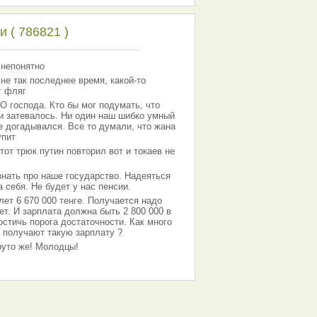
 ( 786821 )
 непонятно
 не так последнее время, какой-то
т фляг
господа. Кто бы мог подумать, что
 и затевалось. Ни один наш шибко умный
е догадывался. Все то думали, что жана
упит
тот трюк путин повторил вот и токаев не
знать про наше государство. Надеяться
 себя. Не будет у нас пенсии.
лет 6 670 000 тенге. Получается надо
ет. И зарплата должна быть 2 800 000 в
остичь порога достаточности. Как много
 получают такую зарплату ?
Круто же! Молодцы!