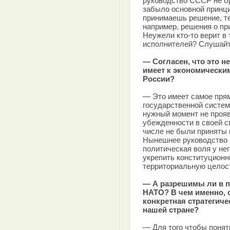
руководство СССР не бр
забыло основной принци
принимаешь решение, те
например, решения о при
Неужели кто-то верит в 
исполнителей? Слушайте
— Согласен, что это н
имеет к экономическ
России?
— Это имеет самое пря
государственной систем
нужный момент не прояв
убежденности в своей с
числе не были приняты 
Нынешнее руководство Р
политическая воля у нег
укрепить конституционн
территориальную целост
— А разрешимы ли в п
НАТО? В чем именно, с
конкретная стратегич
нашей стране?
— Для того чтобы понят