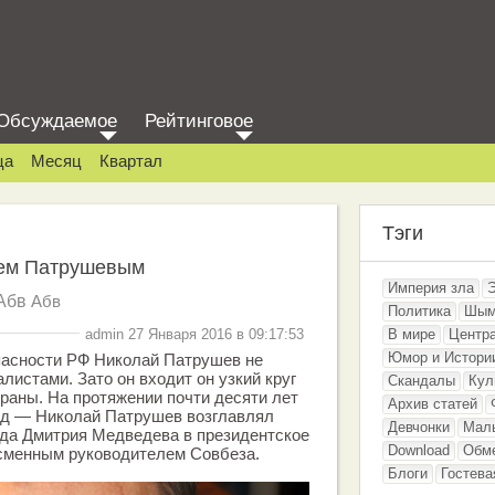
Обсуждаемое
Рейтинговое
ца
Месяц
Квартал
Тэги
аем Патрушевым
Империя зла
Абв
Абв
Политика
Шым
admin 27 Января 2016 в 09:17:53
В мире
Центр
Юмор и Истори
пасности РФ Николай Патрушев не
листами. Зато он входит он узкий круг
Скандалы
Кул
раны. На протяжении почти десяти лет
Архив статей
год — Николай Патрушев возглавлял
Девчонки
Мал
ода Дмитрия Медведева в президентское
Download
Обм
ссменным руководителем Совбеза.
Блоги
Гостева