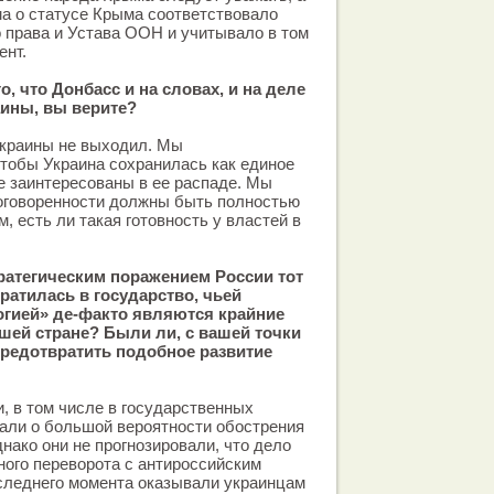
а о статусе Крыма соответствовало
 права и Устава ООН и учитывало в том
ент.
, что Донбасс и на словах, и на деле
аины, вы верите?
Украины не выходил. Мы
чтобы Украина сохранилась как единое
не заинтересованы в ее распаде. Мы
договоренности должны быть полностью
, есть ли такая готовность у властей в
ратегическим поражением России тот
вратилась в государство, чьей
гией» де-факто являются крайние
шей стране? Были ли, с вашей точки
предотвратить подобное развитие
, в том числе в государственных
али о большой вероятности обострения
нако они не прогнозировали, что дело
ного переворота с антироссийским
следнего момента оказывали украинцам