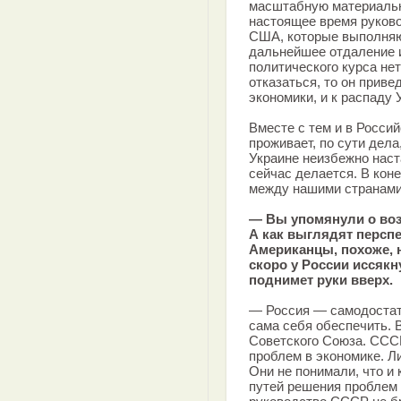
масштабную материаль
настоящее время руков
США, которые выполняю
дальнейшее отдаление и
политического курса нет
отказаться, то он приве
экономики, и к распаду 
Вместе с тем и в Росси
проживает, по сути дела
Украине неизбежно наст
сейчас делается. В кон
между нашими странами
— Вы упомянули о воз
А как выглядят персп
Американцы, похоже, н
скоро у России иссякн
поднимет руки вверх.
— Россия — самодостато
сама себя обеспечить. 
Советского Союза. СССР,
проблем в экономике. 
Они не понимали, что и 
путей решения проблем 