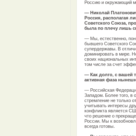
Россию и окружающий м
— Николай Платонович
Россия, располагая л
Советского Союза, пр
была по плечу лишь 
— Мы, естественно, пон
бывшего Советского Сою
супердержавы. В отлич
доминировать в мире. Но
своих национальных инт
том числе за счет эффе
— Как долго, с вашей 
активная фаза нынешн
— Российская Федераци
Западом. Более того, в
стремление не только о
учитывать интересы др
конфликта является США
что решение о прекраще
России. Мы к возобновл
всегда готовы.