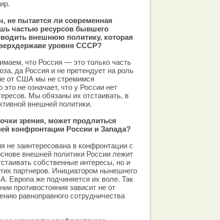
ир.
, не пытается ли современная
ишь частью ресурсов бывшего
оводить внешнюю политику, которая
сверхдержаве уровня СССР?
имаем, что Россия — это только часть
за, да Россия и не претендует на роль
ие от США мы не стремимся
 это не означает, что у России нет
ересов. Мы обязаны их отстаивать, в
ктивной внешней политики.
точки зрения, может продлиться
ей конфронтации России и Запада?
я не заинтересована в конфронтации с
 основе внешней политики России лежит
тстаивать собственные интересы, но и
угих партнеров. Инициатором нынешнего
. Европа же подчиняется их воле. Так
нии противостояния зависит не от
ению равноправного сотрудничества