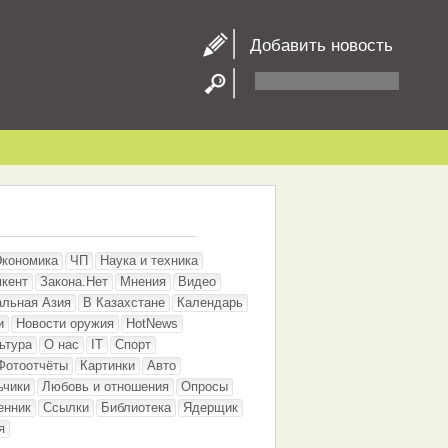
Добавить новость
Экономика
ЧП
Наука и техника
кент
Закона.Нет
Мнения
Видео
альная Азия
В Казахстане
Календарь
и
Новости оружия
HotNews
ьтура
О нас
IT
Спорт
Фотоотчёты
Картинки
Авто
ьчики
Любовь и отношения
Опросы
енник
Ссылки
Библиотека
Ядерщик
я