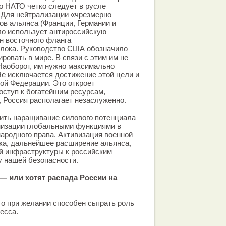
о НАТО четко следует в русле
 Для нейтрализации «чрезмерно
в альянса (Франции, Германии и
ло использует антироссийскую
н восточного фланга
блока. Руководство США обозначило
ровать в мире. В связи с этим им не
Наоборот, им нужно максимально
Не исключается достижение этой цели и
ой Федерации. Это откроет
ступ к богатейшим ресурсам,
, Россия располагает незаслуженно.
оить наращивание силового потенциала
низации глобальными функциями в
ародного права. Активизация военной
ка, дальнейшее расширение альянса,
й инфраструктуры к российским
у нашей безопасности.
 или хотят распада России на
то при желании способен сыграть роль
есса.