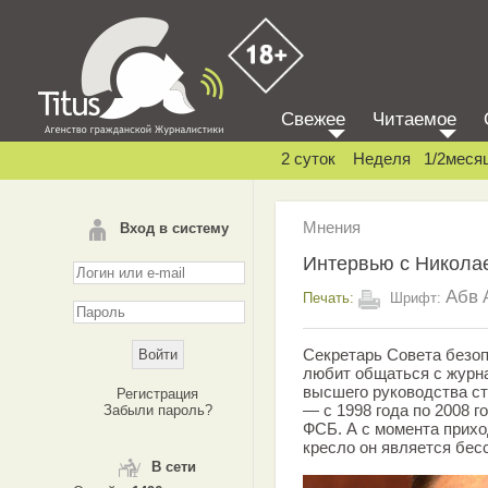
Свежее
Читаемое
2 суток
Неделя
1/2меся
Мнения
Вход в систему
Интервью с Никол
Абв
Печать:
Шрифт:
Секретарь Совета безо
любит общаться с журна
высшего руководства ст
Регистрация
— с 1998 года по 2008 
Забыли пароль?
ФСБ. А с момента прих
кресло он является бе
В сети