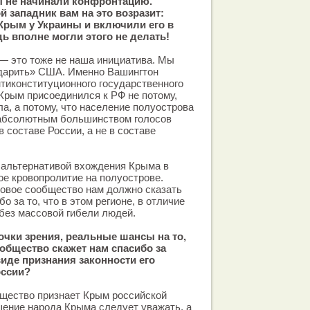
ы не начинали конфронтацию.
 западник вам на это возразит:
 Крым у Украины и включили его в
ь вполне могли этого не делать!
— это тоже не наша инициатива. Мы
дарить» США. Именно Вашингтон
тиконституционного государственного
 Крым присоединился к РФ не потому,
ла, а потому, что население полуострова
абсолютным большинством голосов
 составе России, а не в составе
 альтернативой вхождения Крыма в
е кровопролитие на полуострове.
ровое сообщество нам должно сказать
о за то, что в этом регионе, в отличие
без массовой гибели людей.
очки зрения, реальные шансы на то,
общество скажет нам спасибо за
иде признания законности его
оссии?
ество признает Крым российской
ешение народа Крыма следует уважать, а