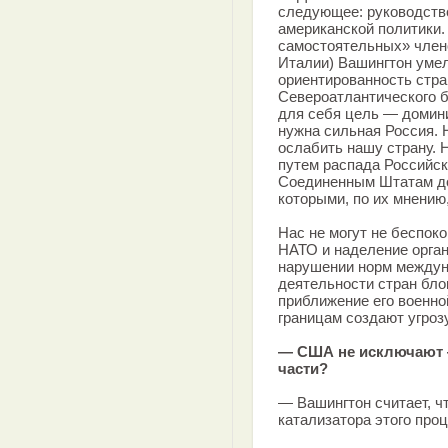
следующее: руководств
американской политики.
самостоятельных» члено
Италии) Вашингтон уме
ориентированность стра
Североатлантического 
для себя цель — домини
нужна сильная Россия. 
ослабить нашу страну. 
путем распада Российск
Соединенным Штатам до
которыми, по их мнению
Нас не могут не беспок
НАТО и наделение орга
нарушении норм междун
деятельности стран бло
приближение его военно
границам создают угроз
— США не исключают —
части?
— Вашингтон считает, ч
катализатора этого проц