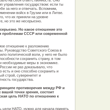
ало на себя ответственность. Оно
п управления государством: если ты
бе за него и отвечать. Вспомним,
менении войск в Грузии или в Литве.
то, что их приняли на уровне
, но это же несерьезно.
есерьезно. Но какое отношение это
им проблемам СССР или современной
мое отношение к разложению
ы. Руководство Советского Союза в
ило политической воли, у него не было
пособности сохранить страну, в том
и необходимые меры в экономике.
оссии не раз доказывало, что
о есть и оно способно сохранить и
ый строй, суверенитет и
ность государства.
ринципе противоречия между РФ и
 вашей точки зрения, состоит
еская цель НАТО по отношению к
ь цели НАТО, нужно для начала принять