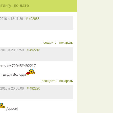
,
йтингу
по дате
.2016 в 13:11:39
# 492083
поощрить
|
покарать
.2016 в 20:05:59
# 492218
=previd=72045#492217
от дяди Володи
поощрить
|
покарать
.2016 в 20:08:08
# 492220
[/quote]