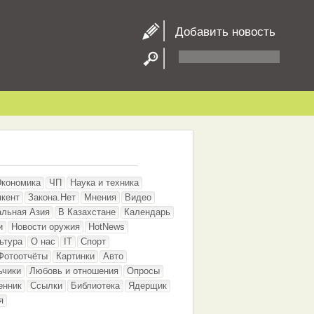
Добавить новость
Экономика
ЧП
Наука и техника
кент
Закона.Нет
Мнения
Видео
альная Азия
В Казахстане
Календарь
и
Новости оружия
HotNews
ьтура
О нас
IT
Спорт
Фотоотчёты
Картинки
Авто
ьчики
Любовь и отношения
Опросы
енник
Ссылки
Библиотека
Ядерщик
я