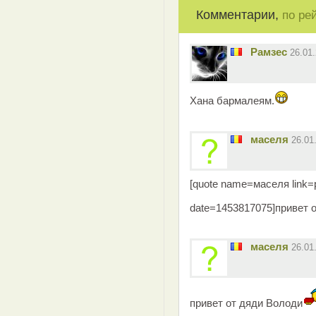
Комментарии,
по ре
Рамзес
26.01
Хана бармалеям.
маселя
26.01
[quote name=маселя link
date=1453817075]привет 
маселя
26.01
привет от дяди Володи