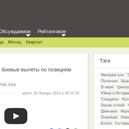
Обсуждаемое
Рейтинговое
ца
Месяц
Квартал
Тэги
 боевые вылеты по позициям
Империя зла
Политика
Шым
Абв
Абв
В мире
Центр
admin 26 Января 2016 в 09:10:58
Юмор и Истори
Скандалы
Кул
Архив статей
Девчонки
Мал
Download
Обм
Блоги
Гостева