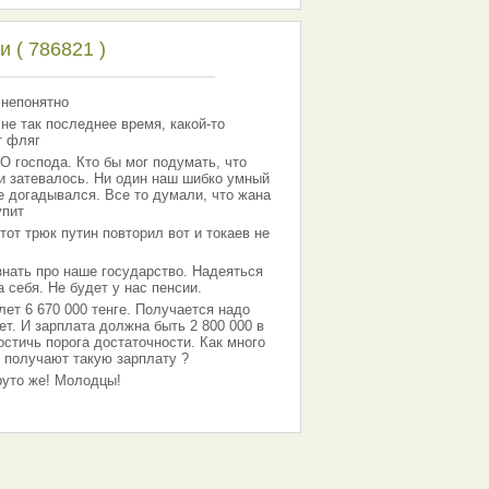
 ( 786821 )
 непонятно
 не так последнее время, какой-то
т фляг
господа. Кто бы мог подумать, что
 и затевалось. Ни один наш шибко умный
е догадывался. Все то думали, что жана
упит
тот трюк путин повторил вот и токаев не
знать про наше государство. Надеяться
 себя. Не будет у нас пенсии.
лет 6 670 000 тенге. Получается надо
ет. И зарплата должна быть 2 800 000 в
остичь порога достаточности. Как много
 получают такую зарплату ?
Круто же! Молодцы!