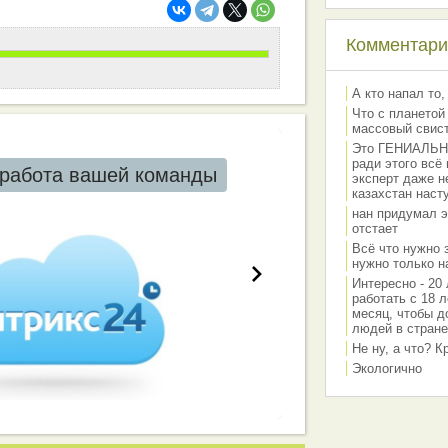
Комментарии
А кто напал то,
Что с планетой
массовый свис
Это ГЕНИАЛЬНО 
ради этого всё
работа вашей команды
эксперт даже н
казахстан наст
нан придумал э
отстает
Всё что нужно 
нужно только на
Интересно - 20 
работать с 18 л
месяц, чтобы д
людей в стране
Не ну, а что? 
Экологично