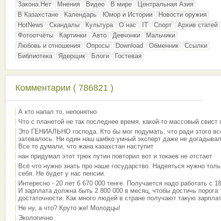
Закона.Нет
Мнения
Видео
В мире
Центральная Азия
В Казахстане
Календарь
Юмор и Истории
Новости оружия
HotNews
Скандалы
Культура
О нас
IT
Спорт
Архив статей
Фотоотчёты
Картинки
Авто
Девчонки
Мальчики
Любовь и отношения
Опросы
Download
Обменник
Ссылки
Библиотека
Ядерщик
Блоги
Гостевая
Комментарии ( 786821 )
А кто напал то, непонятно
Что с планетой не так последнее время, какой-то массовый свист
Это ГЕНИАЛЬНО господа. Кто бы мог подумать, что ради этого вс
затевалось. Ни один наш шибко умный эксперт даже не догадывал
Все то думали, что жана казахстан наступит
нан придумал этот трюк путин повторил вот и токаев не отстает
Всё что нужно знать про наше государство. Надеяться нужно толь
себя. Не будет у нас пенсии.
Интересно - 20 лет 6 670 000 тенге. Получается надо работать с 18
И зарплата должна быть 2 800 000 в месяц, чтобы достичь порога
достаточности. Как много людей в стране получают такую зарплат
Не ну, а что? Круто же! Молодцы!
Экологично