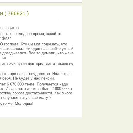
 ( 786821 )
 непонятно
 не так последнее время, какой-то
т фляг
господа. Кто бы мог подумать, что
 и затевалось. Ни один наш шибко умный
е догадывался. Все то думали, что жана
упит
тот трюк путин повторил вот и токаев не
знать про наше государство. Надеяться
 себя. Не будет у нас пенсии.
лет 6 670 000 тенге. Получается надо
ет. И зарплата должна быть 2 800 000 в
остичь порога достаточности. Как много
 получают такую зарплату ?
Круто же! Молодцы!