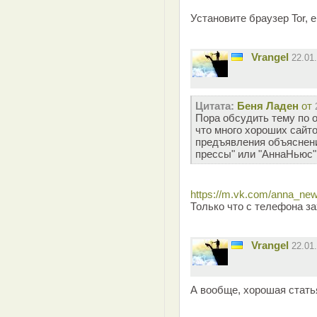
Установите браузер Tor,
Vrangel
22.01
Цитата:
Беня Ладен
от
Пора обсудить тему по 
что много хороших сайто
предъявления объяснени
прессы" или "АннаНьюс"
https://m.vk.com/anna_ne
Только что с телефона за
Vrangel
22.01
А вообще, хорошая стать