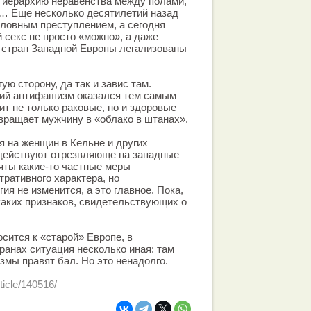
 иерархию неравенства между полами,
… Еще несколько десятилетий назад
ловным преступлением, а сегодня
 секс не просто «можно», а даже
 стран Западной Европы легализованы
ую сторону, да так и завис там.
ий антифашизм оказался тем самым
ит не только раковые, но и здоровые
евращает мужчину в «облако в штанах».
я на женщин в Кельне и других
одействуют отрезвляюще на западные
яты какие-то частные меры
тративного характера, но
я не изменится, а это главное. Пока,
икаких признаков, свидетельствующих о
сится к «старой» Европе, в
ранах ситуация несколько иная: там
мы правят бал. Но это ненадолго.
rticle/140516/