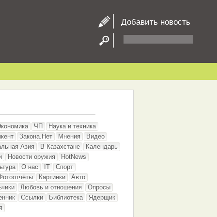
Добавить новость
Экономика
ЧП
Наука и техника
кент
Закона.Нет
Мнения
Видео
альная Азия
В Казахстане
Календарь
и
Новости оружия
HotNews
ьтура
О нас
IT
Спорт
Фотоотчёты
Картинки
Авто
ьчики
Любовь и отношения
Опросы
енник
Ссылки
Библиотека
Ядерщик
я