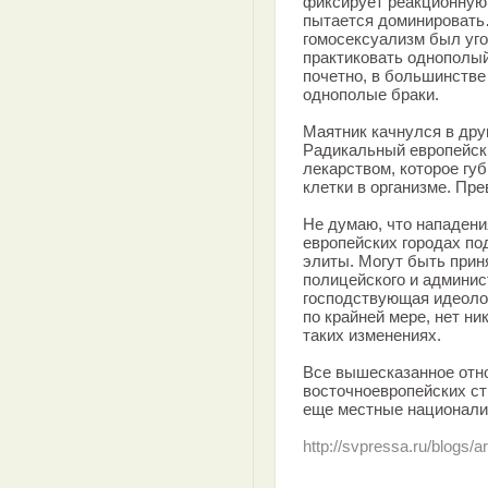
фиксирует реакционную
пытается доминировать
гомосексуализм был уго
практиковать однополый
почетно, в большинстве
однополые браки.
Маятник качнулся в друг
Радикальный европейск
лекарством, которое губ
клетки в организме. Пр
Не думаю, что нападени
европейских городах п
элиты. Могут быть прин
полицейского и админис
господствующая идеологи
по крайней мере, нет н
таких изменениях.
Все вышесказанное отно
восточноевропейских ст
еще местные национализ
http://svpressa.ru/blogs/a