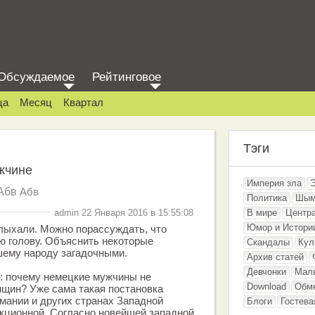
Обсуждаемое
Рейтинговое
ца
Месяц
Квартал
Тэги
жчине
Империя зла
Абв
Абв
Политика
Шым
admin 22 Января 2016 в 15:55:08
В мире
Центр
Юмор и Истори
лыхали. Можно порассуждать, что
ю голову. Объяснить некоторые
Скандалы
Кул
шему народу загадочными.
Архив статей
Девчонки
Мал
: почему немецкие мужчины не
Download
Обм
щин? Уже сама такая постановка
рмании и других странах Западной
Блоги
Гостева
кционной. Согласно новейшей западной