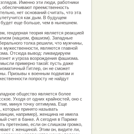
зглядов. Именно эти люди, работники
, обеспечивают преемственность
ельно, нет оснований считать, что эта
 улетучится как дым. В будущем
 будет еще больше, чем в нынешнем.
зм, гендерная теория является реакцией
ализм (нацизм, фашизм). Западные
ерального толка решили, что мужчины,
х мужественности, являются главной
зма. Отсюда вывод: ликвидируем
езнет и угроза возрождения фашизма.
 мысли примерно такой: пусть даже
изматичный Гитлер, он не сможет
ны. Призывы к военным подвигам и
ественности попросту не найдут
ападное общество является более
ское. Уходя от одних крайностей, оно с
угие, минуя точку оптимума. Еще
х, которые принято называть
анции, например), женщина не имела
ый счет в банке. А сегодня в Париже
ть претензию, если он слишком громко,
ивает с женщиной. Этим он, видите ли,