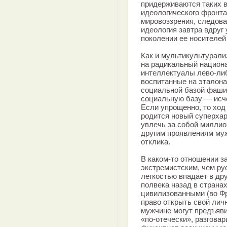
придерживаются таких в
идеологического фронта
мировоззрения, следоват
идеология завтра вдруг
поколении ее носителей
Как и мультикультурали
на радикальный национ
интеллектуалы лево-либ
воспитанные на эталона
социальной базой фаши
социальную базу — исч
Если упрощенно, то ход
родится новый суперхар
увлечь за собой миллио
другим проявлениям муж
отклика.
В каком-то отношении з
экстремистским, чем рус
легкостью впадает в др
полвека назад в страна
цивилизованными (во Фр
право открыть свой личн
мужчине могут предъяви
«по-отечески», разговар