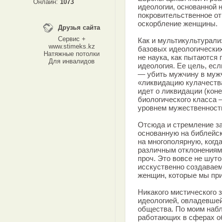
Онлайн:
1073
идеологии, основанной н
покровительственное о
оскорбление женщины.
Друзья сайта
Сервис +
Как и мультикультурали
www.stimeks.kz
базовых идеологических
Натяжные потолки
не наука, как пытаются 
Для инвалидов
идеология. Ее цель, ес
— убить мужчину в мужч
«ликвидацию кулачества
идет о ликвидации (кон
биологического класса
уровнем мужественности
Отсюда и стремление з
основанную на библейск
на многополярную, когд
различным отклонениям:
проч. Это вовсе не шуто
исскуственно создаваем
женщин, которые мы пр
Никакого мистического з
идеологией, овладевшей
общества. По моим наб
работающих в сферах о