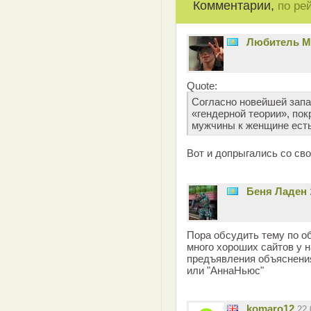
Комментарии,
по ре
Любитель 
Quote:
Согласно новейшей запад
«гендерной теории», по
мужчины к женщине ест
Вот и допрыгались со сво
Беня Ладен
Пора обсудить тему по об
много хороших сайтов у н
предъявления объяснения
или "АннаНьюс"
komaro12
22