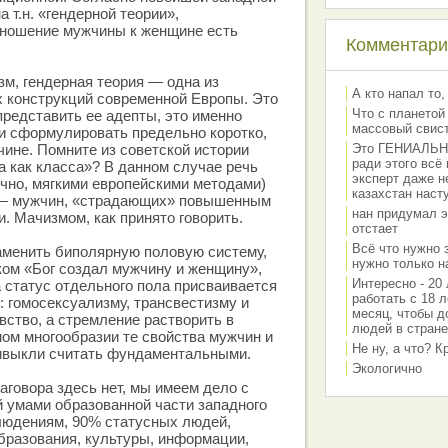
а т.н. «гендерной теории»,
тношение мужчины к женщине есть
Комментарии
зм, гендерная теория — одна из
А кто напал то,
 конструкций современной Европы. Это
Что с планетой
представить ее адепты, это именно
массовый свис
ли сформулировать предельно коротко,
ине. Помните из советской истории
Это ГЕНИАЛЬНО 
ради этого всё
 как класса»? В данном случае речь
эксперт даже н
ечно, мягкими европейскими методами)
казахстан наст
 — мужчин, «страдающих» повышенным
нан придумал э
. Мачизмом, как принято говорить.
отстает
Всё что нужно 
аменить биполярную половую систему,
нужно только на
ом «Бог создал мужчину и женщину»,
Интересно - 20 
а статус отдельного пола присваивается
работать с 18 л
 гомосексуализму, трансвестизму и
месяц, чтобы д
вство, а стремление растворить в
людей в стране
ом многообразии те свойства мужчин и
Не ну, а что? 
ивыкли считать фундаментальными.
Экологично
аговора здесь нет, мы имеем дело с
 умами образованной части западного
людениям, 90% статусных людей,
бразования, культуры, информации,