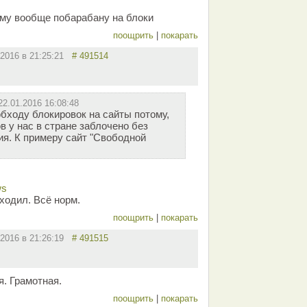
 ему вообще побарабану на блоки
поощрить
|
покарать
.2016 в 21:25:21
# 491514
22.01.2016 16:08:48
обходу блокировок на сайты потому,
в у нас в стране заблочено без
я. К примеру сайт "Свободной
ws
ходил. Всё норм.
поощрить
|
покарать
.2016 в 21:26:19
# 491515
я. Грамотная.
поощрить
|
покарать