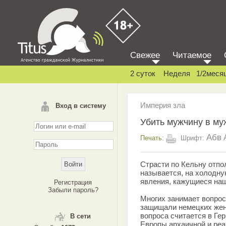
Свежее
Читаемое
2 суток
Неделя
1/2меся
Империя зла
Вход в систему
Убить мужчину в му
Абв
Печать:
Шрифт:
Страсти по Кельну отпо
называется, на холодну
явления, кажущиеся на
Регистрация
Забыли пароль?
Многих занимает вопрос
защищали немецких жен
вопроса считается в Ге
В сети
Европы архаичной и реа