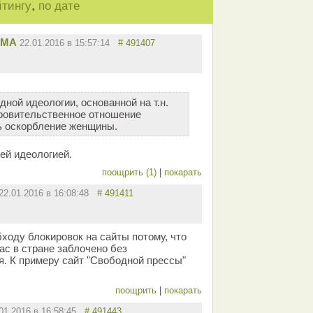
,
йтингу
по дате
ММА
22.01.2016 в 15:57:14
# 491407
ной идеологии, основанной на т.н.
кровительственное отношение
ь оскорбление женщины.
ей идеологией.
поощрить (1)
|
покарать
22.01.2016 в 16:08:48
# 491411
ходу блокировок на сайты потому, что
ас в стране заблочено без
. К примеру сайт "Свободной прессы"
поощрить
|
покарать
.01.2016 в 16:58:45
# 491443