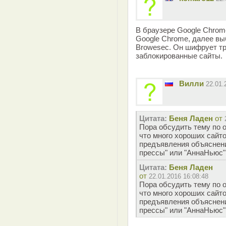
В браузере Google Chrom
Google Chrome, далее вы
Browesec. Он шифрует тр
заблокированные сайты.
Вилли
22.01
Цитата:
Беня Ладен
от
Пора обсудить тему по 
что много хороших сайто
предъявления объяснени
прессы" или "АннаНьюс"
Цитата:
Беня Ладен
от
22.01.2016 16:08:48
Пора обсудить тему по 
что много хороших сайто
предъявления объяснени
прессы" или "АннаНьюс"