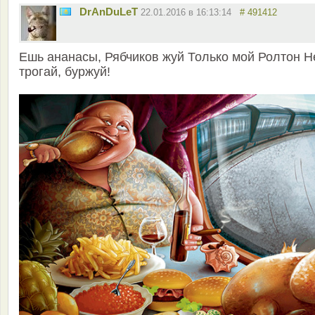
DrAnDuLeT
22.01.2016 в 16:13:14
# 491412
Ешь ананасы, Рябчиков жуй Только мой Ролтон Н
трогай, буржуй!