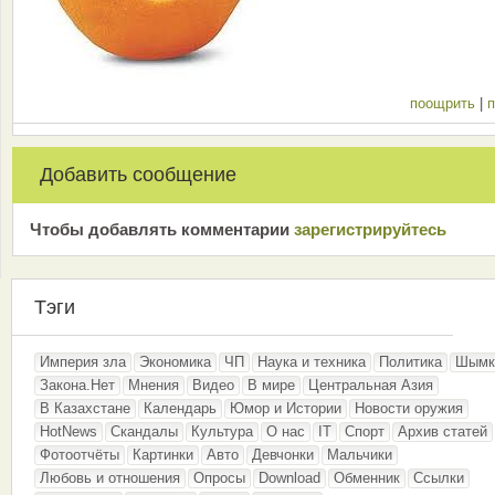
поощрить
|
п
Добавить сообщение
Чтобы добавлять комментарии
зарeгиcтрирyйтeсь
Тэги
Империя зла
Экономика
ЧП
Наука и техника
Политика
Шымк
Закона.Нет
Мнения
Видео
В мире
Центральная Азия
В Казахстане
Календарь
Юмор и Истории
Новости оружия
HotNews
Скандалы
Культура
О нас
IT
Спорт
Архив статей
Фотоотчёты
Картинки
Авто
Девчонки
Мальчики
Любовь и отношения
Опросы
Download
Обменник
Ссылки