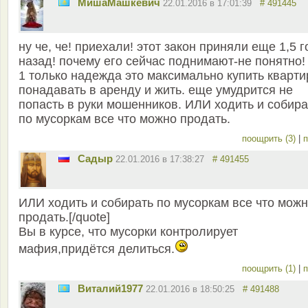
MишаМашкевич
22.01.2016 в 17:01:39
# 491445
ну че, че! приехали! этот закон приняли еще 1,5 
назад! почему его сейчас поднимают-не понятно!
1 только надежда это максимально купить кварти
понадавать в аренду и жить. еще умудрится не
попасть в руки мошенников. ИЛИ ходить и собира
по мусоркам все что можно продать.
поощрить (3)
|
п
Садыр
22.01.2016 в 17:38:27
# 491455
ИЛИ ходить и собирать по мусоркам все что мож
продать.[/quote]
Вы в курсе, что мусорки контролирует
мафия,придётся делиться.
поощрить (1)
|
п
Виталий1977
22.01.2016 в 18:50:25
# 491488