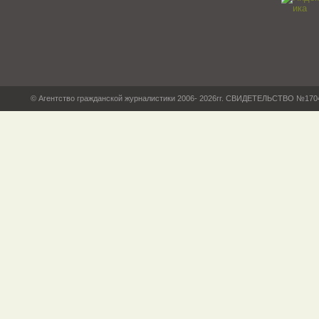
© Агентство гражданской журналистики 2006- 2026гг. СВИДЕТЕЛЬСТВО №17