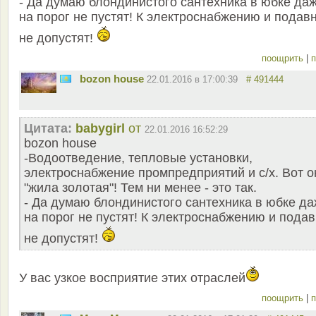
- Да думаю блондинистого сантехника в юбке да
на порог не пустят! К электроснабжению и подав
не допустят!
поощрить
|
п
bozon house
22.01.2016 в 17:00:39
# 491444
Цитата:
babygirl
от
22.01.2016 16:52:29
bozon house
-Водоотведение, тепловые установки,
электроснабжение промпредприятий и с/х. Вот о
"жила золотая"! Тем ни менее - это так.
- Да думаю блондинистого сантехника в юбке д
на порог не пустят! К электроснабжению и пода
не допустят!
У вас узкое восприятие этих отраслей
поощрить
|
п