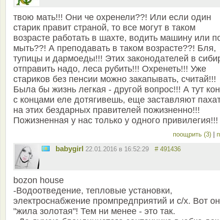
твою мать!!! Они че охренели??! Или если один
старик правит страной, то все могут в таком
возрасте работать в шахте, водить машину или 
мыть??! А преподавать в таком возрасте??! Бля,
тупицы и дармоеды!!! Этих законодателей в сиби
отправить надо, леса рубить!!! Охренеть!!! Уже
стариков без пенсии можно закапывать, считай!!!
Была бы жизнь легкая - другой вопрос!!! А тут ко
с концами еле дотягивешь, еще заставляют паха
на этих бездарных правителей пожизненно!!!
Пожизненная у нас только у одного привилегия!!!
поощрить (3)
|
п
babygirl
22.01.2016 в 16:52:29
# 491436
bozon house
-Водоотведение, тепловые установки,
электроснабжение промпредприятий и с/х. Вот о
"жила золотая"! Тем ни менее - это так.