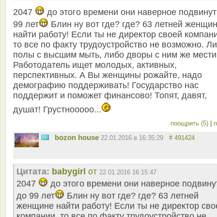
2047
до этого времени они наверное подвинут
99 лет
Блин ну вот где? где? 63 летней женщи
найти работу! Если ты не директор своей компан
то все по факту трудоустройство не возможно. Л
полы с высшим мыть, либо дворы с ним же мести
Работодатель ищет молодых, активных,
перспективных. А Вы женщины рожайте, надо
демографию поддерживать! Государство нас
поддержит и поможет финансово! Топят, давят,
душат! Грустнооооо...
поощрить (5)
|
п
bozon house
22.01.2016 в 16:35:29
# 491424
Цитата:
babygirl
от
22.01.2016 16:15:47
2047
до этого времени они наверное подвину
до 99 лет
Блин ну вот где? где? 63 летней
женщине найти работу! Если ты не директор сво
компании, то все по факту трудоустройство не