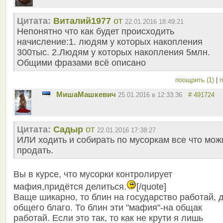
Цитата:
Виталий1977
от
22.01.2016 18:49:21
Непонятно что как будет происходить
начисление:1. людям у которых накопления
300тыс. 2.Людям у которых накопления 5млн.
Общими фразами всё описано
поощрить (1)
|
п
MишаМашкевич
25.01.2016 в 12:33:36
# 491724
Цитата:
Садыр
от
22.01.2016 17:38:27
ИЛИ ходить и собирать по мусоркам все что мож
продать.
Вы в курсе, что мусорки контролирует
мафия,придётся делиться.
[/quote]
Ваще шикарно, то блин на государство работай, 
общего благо. То блин эти "мафия"-на общак
работай. Если это так, то как не крути я лишь