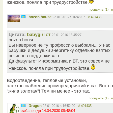
женское, поняла при трудоустройстве.
поощрить (1)
|
п
bozon house
22.01.2016 в 16:48:07
# 491433
Цитата:
babygirl
от
22.01.2016 16:45:27
bozon house
Вы наверное не ту профессию выбрали... У нас
бабушки и дедушки энергетику отдельно взятых
регионов поддерживают.
Да факультет Информатика и ВТ, это совсем не
женское, поняла при трудоустройстве.
Водоотведение, тепловые установки,
электроснабжение промпредприятий и с/х. Вот о
"жила золотая"! Тем ни менее - это так.
поощрить (1)
|
п
Dragon
22.01.2016 в 16:52:20
# 491435
забанен до 14.04.2030 09:48:04