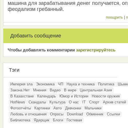
машина для зарабатывания денег получается, оп
феодализм гребанный.
поощрить
|
п
Добавить сообщение
Чтобы добавлять комментарии
зарeгиcтрирyйтeсь
Тэги
Империя зла
Экономика
ЧП
Наука и техника
Политика
Шымк
Закона.Нет
Мнения
Видео
В мире
Центральная Азия
В Казахстане
Календарь
Юмор и Истории
Новости оружия
HotNews
Скандалы
Культура
О нас
IT
Спорт
Архив статей
Фотоотчёты
Картинки
Авто
Девчонки
Мальчики
Любовь и отношения
Опросы
Download
Обменник
Ссылки
Библиотека
Ядерщик
Блоги
Гостевая