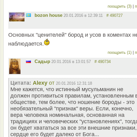
поощрить (3)
|
п
bozon house
20.01.2016 в 12:39:11
# 490727
Основных "ценителей" бород и усов в коментах н
наблюдается.
поощрить (1)
|
п
Садыр
20.01.2016 в 13:01:57
# 490734
Цитата:
Alexy
от
20.01.2016 12:31:18
Мне кажется, что истинный мусульманин не
должен противиться правилам, установленным 
обществе, тем более, что ношение бороды - это
необязательный "признак" веры. Если, конечно,
вера человека номинальная, основанная на
традициях и человеческих "установлениях", тогд
он будет хвататься за все эти внешние признаки,
сердце его будет далеко от Бога...