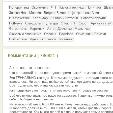
Империя зла
Экономика
ЧП
Наука и техника
Политика
Шымк
Закона.Нет
Мнения
Видео
В мире
Центральная Азия
В Казахстане
Календарь
Юмор и Истории
Новости оружия
HotNews
Скандалы
Культура
О нас
IT
Спорт
Архив статей
Фотоотчёты
Картинки
Авто
Девчонки
Мальчики
Любовь и отношения
Опросы
Download
Обменник
Ссылки
Библиотека
Ядерщик
Блоги
Гостевая
Комментарии ( 786821 )
А кто напал то, непонятно
Что с планетой не так последнее время, какой-то массовый свист
Это ГЕНИАЛЬНО господа. Кто бы мог подумать, что ради этого вс
затевалось. Ни один наш шибко умный эксперт даже не догадывал
Все то думали, что жана казахстан наступит
нан придумал этот трюк путин повторил вот и токаев не отстает
Всё что нужно знать про наше государство. Надеяться нужно толь
себя. Не будет у нас пенсии.
Интересно - 20 лет 6 670 000 тенге. Получается надо работать с 18
И зарплата должна быть 2 800 000 в месяц, чтобы достичь порога
достаточности. Как много людей в стране получают такую зарплат