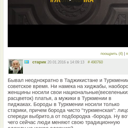
поощрить (4)
|
п
старик
20.01.2016 в 14:09:13
# 490760
Бывал неоднократно в Таджикистане и Туркмени
советское время. Ни намека на хиджабы, наобор
женщины носили свои национальные(веселеньки
расцветок) платья, а мужики в Туркмении в
пиджаках. Бороды в Туркмении носили только
старики, причем борода чисто "туркменская": лиц
спереди выбрито,а от подбородка -борода. Ну во
чего сейчас люди меняют свою традиционную