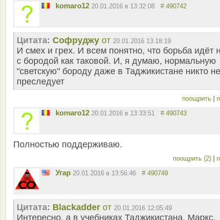
komaro12
20.01.2016 в 13:32:08
# 490742
Цитата:
Софруджу
от
20.01.2016 13:18:19
И смех и грех. И всем понятно, что борьба идёт 
с бородой как таковой. И, я думаю, нормальную
"светскую" бороду даже в Таджикистане никто н
преследует
поощрить
|
п
komaro12
20.01.2016 в 13:33:51
# 490743
Полностью поддерживаю.
поощрить (2)
|
п
Угар
20.01.2016 в 13:56:46
# 490749
Цитата:
Blackadder
от
20.01.2016 12:05:49
Интересно, а в учебниках Таджикистана, Маркс,