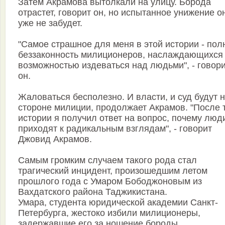
Затем Акрамова вытолкали на улицу. Борода
отрастет, говорит он, но испытанное унижение о
уже не забудет.
"Самое страшное для меня в этой истории - пол
беззаконность милиционеров, наслаждающихся
возможностью издеваться над людьми", - говор
он.
Жаловаться бесполезно. И власти, и суд будут 
стороне милиции, продолжает Акрамов. "После 
истории я получил ответ на вопрос, почему люд
приходят к радикальным взглядам", - говорит
Джовид Акрамов.
Самым громким случаем такого рода стал
трагический инцидент, произошедшим летом
прошлого года с Умаром Бободжоновым из
Вахдатского района Таджикистана.
Умара, студента юридической академии Санкт-
Петербурга, жестоко избили милиционеры,
задержавшие его за ношение бороды.