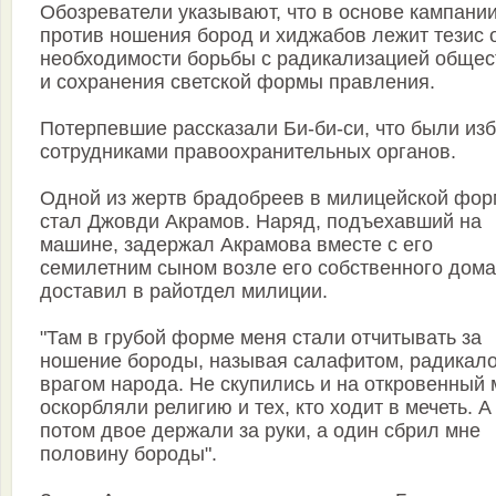
Обозреватели указывают, что в основе кампани
против ношения бород и хиджабов лежит тезис 
необходимости борьбы с радикализацией общес
и сохранения светской формы правления.
Потерпевшие рассказали Би-би-си, что были из
сотрудниками правоохранительных органов.
Одной из жертв брадобреев в милицейской фор
стал Джовди Акрамов. Наряд, подъехавший на
машине, задержал Акрамова вместе с его
семилетним сыном возле его собственного дома
доставил в райотдел милиции.
"Там в грубой форме меня стали отчитывать за
ношение бороды, называя салафитом, радикало
врагом народа. Не скупились и на откровенный 
оскорбляли религию и тех, кто ходит в мечеть. А
потом двое держали за руки, а один сбрил мне
половину бороды".