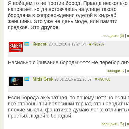
Я вобщем,то не против бород. Правда несколько
напрягает, когда встречаешь на улице такого
бородача в сопровождении одетой в хиджаб
женщины. Это уже не дань моде, или памяти
предков. Это
другое
.
поощрить (6)
|
п
Кирсан
20.01.2016 в 12:24:54
# 490707
Насильно сбривание бороды???? Не перебор ли
поощрить
|
п
Mitis Grek
20.01.2016 в 12:25:37
# 490708
Если борода аккуратная, то почему нет? но если 
все стороны три волосинки торчат, это наводит н
плохие мысли. фанатиков думаю легко отличить 
простых людей с бородой.
поощрить (6)
|
п