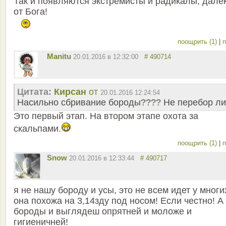
Так и появляются экстремисты и радикалы, дале
от Бога!
поощрить (1)
|
п
Manitu
20.01.2016 в 12:32:00
# 490714
Цитата:
Кирсан
от
20.01.2016 12:24:54
Насильно сбривание бороды???? Не перебор л
Это первый этап. На втором этапе охота за
скальпами.
поощрить (1)
|
п
Snow
20.01.2016 в 12:33:44
# 490717
я не нашу бороду и усы, это не всем идет у многи
она похожа на 3,14зду под носом! Если честно! А
бороды и выглядеш опрятней и моложе и
гигиеничней!