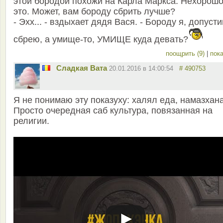
этой бородой похожи на Карла Маркса. Нехорош
это. Может, вам бороду сбрить лучше?
- Эхх... - вздыхает дядя Вася. - Бороду я, допусти
сбрею, а умище-то, УМИЩЕ куда девать?
поощрить (9)
|
пока
Сладкая Вата
20.01.2016 в 14:00:54
# 490753
Я не понимаю эту показуху: халял еда, намазхана
Просто очередная саб культура, повязанная на
религии.