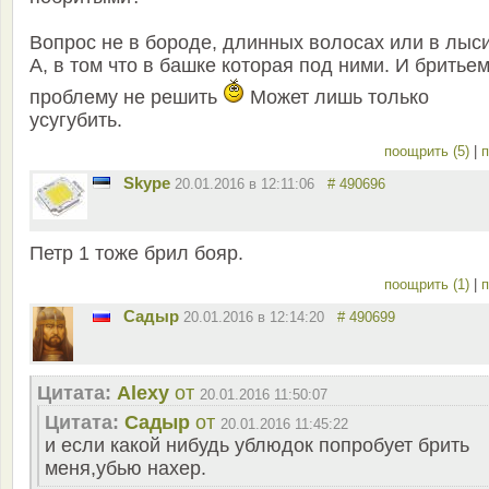
Вопрос не в бороде, длинных волосах или в лыс
А, в том что в башке которая под ними. И бритье
проблему не решить
Может лишь только
усугубить.
поощрить (5)
|
п
Skype
20.01.2016 в 12:11:06
# 490696
Петр 1 тоже брил бояр.
поощрить (1)
|
п
Садыр
20.01.2016 в 12:14:20
# 490699
Цитата:
Alexy
от
20.01.2016 11:50:07
Цитата:
Садыр
от
20.01.2016 11:45:22
и если какой нибудь ублюдок попробует брить
меня,убью нахер.