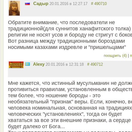
Садыр
20.01.2016 в 12:27:17
# 490710
Обратите внимание, что последователи не
традиционной(для суннитов ханафитского толка)
религии не носят усов и бороду не стригут с боко
Вот разница между традиционными бороздами
носимыми казахами издревле и "пришельцами"
поощрить (4)
|
п
Alexy
20.01.2016 в 12:31:18
# 490712
Мне кажется, что истинный мусульманин не долж
противиться правилам, установленным в общест
тем более, что ношение бороды - это
необязательный "признак" веры. Если, конечно, в
человека номинальная, основанная на традициях
человеческих "установлениях", тогда он будет
хвататься за все эти внешние признаки, а сердце
будет далеко от Бога...