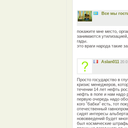
Все мы гост
покажите мне место, орг
занимаются утилизацией,
гады.
это враги народа такие 
Aslan011
20.0
Просто государство в глу
кризис менеджеров, кото
течении 14 лет нефть рос
нефть в попе и нам надо 
первую очередь надо обобр
кого "бабки" есть, тот по
отечественный гавнопром 
сидят интересы альберта 
нововведений будет мног
был космические штрафы 