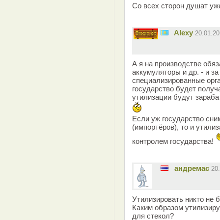
Со всех сторон душат уж
Alexy
20.01.2
А я на производстве обя
аккумуляторы и др. - и з
специализированные орга
государство будет получ
утилизации будут зараб
Если уж государство сни
(импортёров), то и утили
контролем государства!
андремас
20
Утилизировать никто не б
Каким образом утилизир
для стекол?