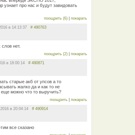
 нас впереди ЭКСПО 2017,
р узнает про нас и будут завидовать
поощрить (6)
|
покарать
.2016 в 14:13:37
# 490763
 слов нет.
поощрить (2)
|
покарать
016 в 18:00:14
# 490871
вать старые акб от упсов а то
сывать жалко да и как то не
о еще можно что то выручить?
поощрить
|
покарать
.2016 в 20:04:14
# 490914
этим все сказано