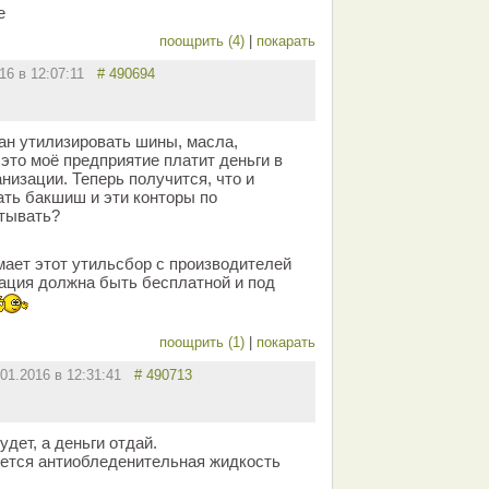
е
поощрить (4)
|
покарать
016 в 12:07:11
# 490694
зан утилизировать шины, масла,
а это моё предприятие платит деньги в
низации. Теперь получится, что и
ать бакшиш и эти конторы по
атывать?
мает этот утильсбор с производителей
зация должна быть бесплатной и под
поощрить (1)
|
покарать
.01.2016 в 12:31:41
# 490713
удет, а деньги отдай.
уется антиобледенительная жидкость