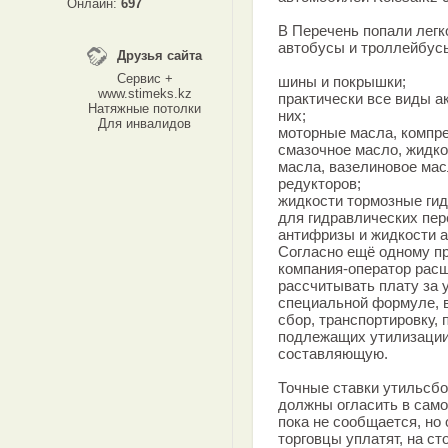
Онлайн:
697
В Перечень попали легк
автобусы и троллейбусы,
Друзья сайта
Сервис +
шины и покрышки;
www.stimeks.kz
практически все виды а
Натяжные потолки
них;
Для инвалидов
моторные масла, компре
смазочное масло, жидко
масла, вазелиновое мас
редукторов;
жидкости тормозные гид
для гидравлических пер
антифризы и жидкости 
Согласно ещё одному пр
компания-оператор рас
рассчитывать плату за 
специальной формуле, в
сбор, транспортировку, 
подлежащих утилизации
составляющую.
Точные ставки утильсбо
должны огласить в само
пока не сообщается, но 
торговцы уплатят, на ст