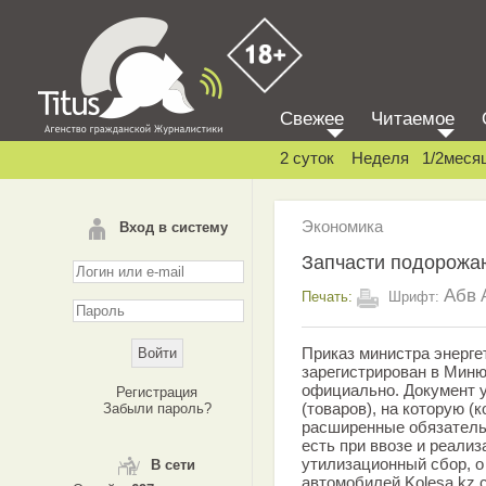
Свежее
Читаемое
2 суток
Неделя
1/2меся
Экономика
Вход в систему
Запчасти подорожа
Абв
Печать:
Шрифт:
Приказ министра энерге
зарегистрирован в Миню
официально. Документ 
Регистрация
(товаров), на которую (
Забыли пароль?
расширенные обязательс
есть при ввозе и реали
утилизационный сбор, о
В сети
автомобилей Kolesa.kz 