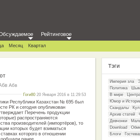
Обсуждаемое
Рейтинговое
ца
Месяц
Квартал
Тэги
ют
Империя зла
Абв
Абв
Политика
Шым
Гоги80
20 Января 2016 в 11:29:53
В мире
Центр
Юмор и Истори
тики Республики Казахстан № 695 был
сте РК и сегодня опубликован
Скандалы
Кул
утверждает Перечень продукции
Архив статей
которые) распространяются
Девчонки
Мал
тва производителей (импортёров), то
Download
Обм
зации которых будет взиматься
 ставках которого в отношении
Блоги
Гостева
сообщали ранее.