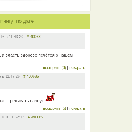
,
йтингу
по дате
016 в 11:43:29
# 490682
ша власть здорово печётся о нашем
поощрить (3)
|
покарать
6 в 11:47:26
# 490685
расстреливать начнут
поощрить (6)
|
покарать
2016 в 11:52:13
# 490689