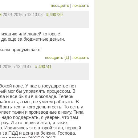
поощрить
|
покарать
и
20.01.2016 в 13:13:03
# 490739
анизацию или людей которые
 да еще за бюджетные деньги.
законы придумывают.
поощрить (1)
|
покарать
1.2016 в 13:29:47
# 490741
бокой попе. У нас в государстве нет
рый мог бы управлять процессом. В
ла и все были в шоколаде. Теперь
работать, а мы, не умеем работать. В
ать тех, у кого деньги есть. То есть у
купает тачки и производные к нему. Типа
надо поддержать, я уверен, что там
рау. И это первый этап, и таких
о. Извиняюсь это второй этап, первый
за ПДД и цена на бензин. Господа,