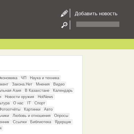
Добавить новость
Экономика
ЧП
Наука и техника
кент
Закона.Нет
Мнения
Видео
альная Азия
В Казахстане
Календарь
и
Новости оружия
HotNews
ьтура
О нас
IT
Спорт
Фотоотчёты
Картинки
Авто
ьчики
Любовь и отношения
Опросы
енник
Ссылки
Библиотека
Ядерщик
я