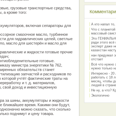
овые, грузовые транспортные средства,
Комментарии
 а кроме того:
А кто напал то,
ккумуляторов, включая сепараторы для
Что с планетой
массовый свис
ссорное смазочное масло, турбинное
сти для гидравлических целей, светлые
Это ГЕНИАЛЬНО 
ради этого всё
ло, масло для шестерён и масло для
эксперт даже н
казахстан наст
равлические и жидкости готовые прочие
нан придумал э
едач;
отстает
антиобледенительные готовые.
Всё что нужно 
иказу министра энергетики № 762,
нужно только на
ширенных обязательств станет
Интересно - 20 
утилизацию запчастей и расходников по
работать с 18 л
 которой учтёт фактические траты на
месяц, чтобы д
переработку и т. д. материалов,
людей в стране
, свой доход и инвестиционную
Не ну, а что? 
Экологично
ра за шины, аккумуляторы и жидкости
е ближайшее время. Какими они будут,
однозначно можно сказать, что сколько
олько поднимут и цену товара.