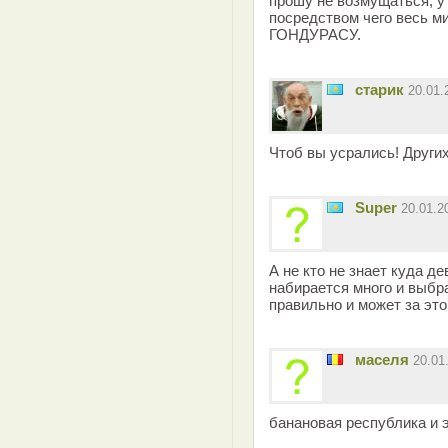
прошу не возмущаться, у
посредством чего весь ми
ГОНДУРАСУ.
старик
20.01
Чтоб вы усрались! Других
Super
20.01.2
А не кто не знает куда де
набирается много и выбра
правильно и может за эт
маселя
20.01
банановая республика и 