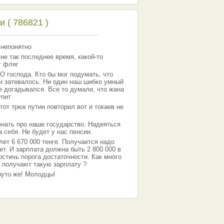
 ( 786821 )
 непонятно
 не так последнее время, какой-то
т фляг
господа. Кто бы мог подумать, что
 и затевалось. Ни один наш шибко умный
е догадывался. Все то думали, что жана
упит
тот трюк путин повторил вот и токаев не
знать про наше государство. Надеяться
 себя. Не будет у нас пенсии.
лет 6 670 000 тенге. Получается надо
ет. И зарплата должна быть 2 800 000 в
остичь порога достаточности. Как много
 получают такую зарплату ?
Круто же! Молодцы!