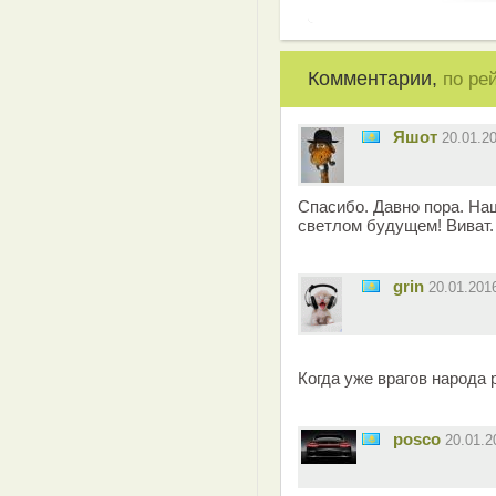
Комментарии,
по ре
Яшот
20.01.2
Спасибо. Давно пора. На
светлом будущем! Виват.
grin
20.01.201
Когда уже врагов народа 
posco
20.01.