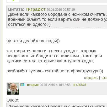
Цитата:
Тигра2
от
20.01.2016 09:57:19
Даже если каждого бородача с ножиком считать 
военный объект, то если верить сми не должно 
остаться ни одного:-)
ну так и делайте выводы))
как гворится деньги в песок уходят , а кромя
неадекватных бандитов с ножиками , так еще и
кустики есть за которые они в туалет ходят,
разбомбят кустик - считай нет инфраструктуры))
поощрить
|
пока
старик
20.01.2016 в 18:12:55
# 490878
Quote:
Даже если каждого бородача с ножиком считать 