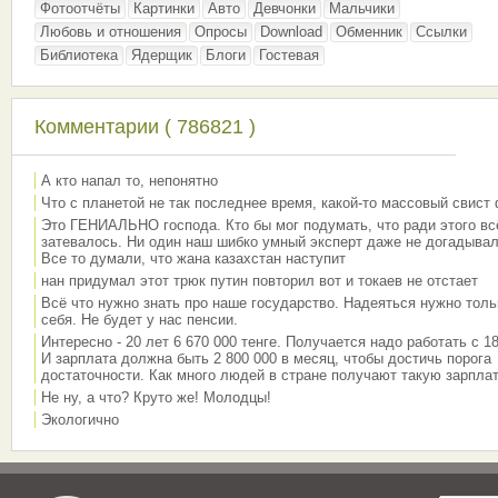
Фотоотчёты
Картинки
Авто
Девчонки
Мальчики
Любовь и отношения
Опросы
Download
Обменник
Ссылки
Библиотека
Ядерщик
Блоги
Гостевая
Комментарии ( 786821 )
А кто напал то, непонятно
Что с планетой не так последнее время, какой-то массовый свист
Это ГЕНИАЛЬНО господа. Кто бы мог подумать, что ради этого вс
затевалось. Ни один наш шибко умный эксперт даже не догадывал
Все то думали, что жана казахстан наступит
нан придумал этот трюк путин повторил вот и токаев не отстает
Всё что нужно знать про наше государство. Надеяться нужно толь
себя. Не будет у нас пенсии.
Интересно - 20 лет 6 670 000 тенге. Получается надо работать с 18
И зарплата должна быть 2 800 000 в месяц, чтобы достичь порога
достаточности. Как много людей в стране получают такую зарплат
Не ну, а что? Круто же! Молодцы!
Экологично