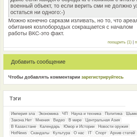
военный объект, то если верить сми не должно 
остаться ни одного:-)
Можно конечно сарказм изливать, но то, что ареа
обитания козлобородых сокращается с началом
работы ВКС-это факт.
поощрить (1)
|
п
Добавить сообщение
Чтобы добавлять комментарии
зарeгиcтрирyйтeсь
Тэги
Империя зла
Экономика
ЧП
Наука и техника
Политика
Шымк
Закона.Нет
Мнения
Видео
В мире
Центральная Азия
В Казахстане
Календарь
Юмор и Истории
Новости оружия
HotNews
Скандалы
Культура
О нас
IT
Спорт
Архив статей