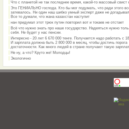
Что с планетой не так последнее время, какой-то массовый свист
Это ГЕНИАЛЬНО господа. Кто бы мог подумать, что ради этого вс
затевалось. Ни один наш шибко умный эксперт даже не догадывал
Все то думали, что жана казахстан наступит
нан придумал этот трюк путин повторил вот и токаев не отстает
Всё что нужно знать про наше государство. Надеяться нужно толь
себя. Не будет у нас пенсии.
Интересно - 20 лет 6 670 000 тенге. Получается надо работать с 18
И зарплата должна быть 2 800 000 в месяц, чтобы достичь порога
достаточности. Как много людей в стране получают такую зарплат
Не ну, а что? Круто же! Молодцы!
Экологично