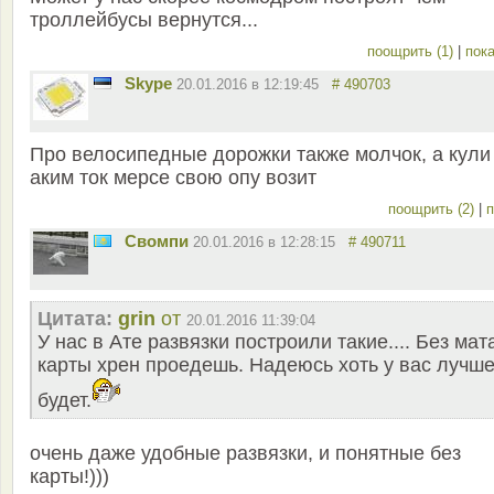
троллейбусы вернутся...
поощрить (1)
|
пока
Skype
20.01.2016 в 12:19:45
# 490703
Про велосипедные дорожки также молчок, а кули
аким ток мерсе свою опу возит
поощрить (2)
|
п
Свомпи
20.01.2016 в 12:28:15
# 490711
Цитата:
grin
от
20.01.2016 11:39:04
У нас в Ате развязки построили такие.... Без мат
карты хрен проедешь. Надеюсь хоть у вас лучш
будет.
очень даже удобные развязки, и понятные без
карты!)))