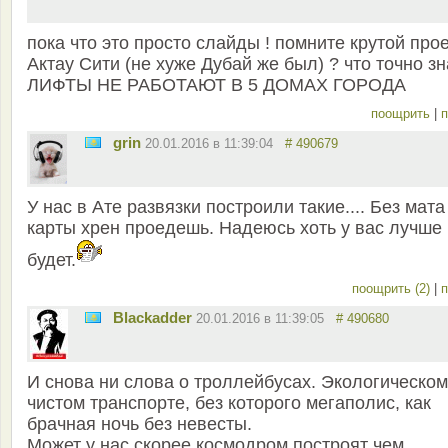
пока что это просто слайды ! помните крутой про
Актау Сити (не хуже Дубай же был) ? что точно з
ЛИФТЫ НЕ РАБОТАЮТ В 5 ДОМАХ ГОРОДА
поощрить
|
п
grin
20.01.2016 в 11:39:04
# 490679
У нас в Ате развязки построили такие.... Без мата
карты хрен проедешь. Надеюсь хоть у вас лучше
будет.
поощрить (2)
|
п
Blackadder
20.01.2016 в 11:39:05
# 490680
И снова ни слова о троллейбусах. Экологическом
чистом транспорте, без которого мегаполис, как
брачная ночь без невесты.
Может у нас скорее космодром построят чем