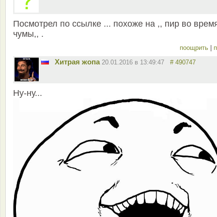
Посмотрел по ссылке ... похоже на ,, пир во врем
чумы,, .
поощрить
|
п
Хитрая жопа
20.01.2016 в 13:49:47
# 490747
Ну-ну...