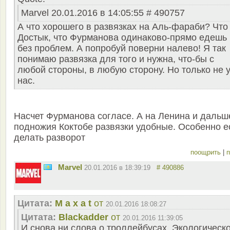
Marvel 20.01.2016 в 14:05:55 # 490757
А что хорошего в развязках на Аль-фараби? Что
Достык, что Фурманова одинаково-прямо едешь
без проблем. А попробуй поверни налево! Я так
понимаю развязка для того и нужна, что-бы с
любой стороны, в любую сторону. Но только не 
нас.
Насчет Фурманова согласе. А на Ленина и дальш
подножия Коктобе развязки удобные. Особенно е
делать разворот
поощрить
|
п
Marvel
20.01.2016 в 18:39:19
# 490886
Цитата:
M a x a t
от
20.01.2016 18:08:27
Цитата:
Blackadder
от
20.01.2016 11:39:05
И снова ни слова о троллейбусах. Экологическ