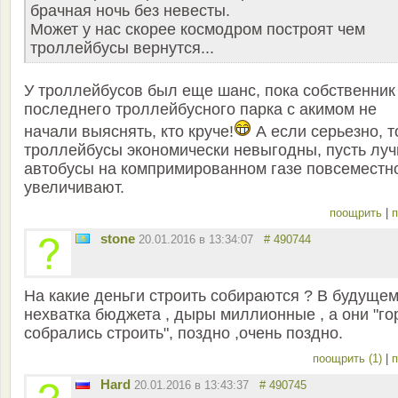
брачная ночь без невесты.
Может у нас скорее космодром построят чем
троллейбусы вернутся...
У троллейбусов был еще шанс, пока собственник
последнего троллейбусного парка с акимом не
начали выяснять, кто круче!
А если серьезно, т
троллейбусы экономически невыгодны, пусть лу
автобусы на компримированном газе повсеместн
увеличивают.
поощрить
|
п
stone
20.01.2016 в 13:34:07
# 490744
На какие деньги строить собираются ? В будуще
нехватка бюджета , дыры миллионные , а они "го
собрались строить", поздно ,очень поздно.
поощрить (1)
|
п
Hard
20.01.2016 в 13:43:37
# 490745