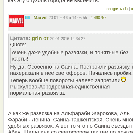
как эту опухоль города не вылечить.
поощрить (1)
|
п
Marvel
20.01.2016 в 14:05:55
# 490757
Цитата:
grin
от
20.01.2016 12:34:27
Quote:
очень даже удобные развязки, и понятные без
карты!
Ну да. Особенно на Саина. Построили развязку, 
нахеракали в неё светофоров. Начались пробки.
Теперь вообще повороты налево запретили
Рыскулова-Аэродромная-единственная
нормальная развязка.
А как же развязка на Альфараби-Жарокова, Аль-
Фараби - Ленина, Саина-Ташкентская. Очень мно
удобных развязок. А вот то что по Саина съезды 
Абая, Шаляпина со светофором так там по друго