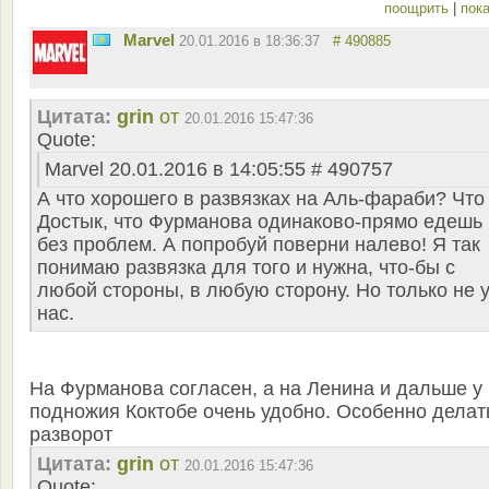
поощрить
|
пока
Marvel
20.01.2016 в 18:36:37
# 490885
Цитата:
grin
от
20.01.2016 15:47:36
Quote:
Marvel 20.01.2016 в 14:05:55 # 490757
А что хорошего в развязках на Аль-фараби? Что
Достык, что Фурманова одинаково-прямо едешь
без проблем. А попробуй поверни налево! Я так
понимаю развязка для того и нужна, что-бы с
любой стороны, в любую сторону. Но только не 
нас.
На Фурманова согласен, а на Ленина и дальше у
подножия Коктобе очень удобно. Особенно делат
разворот
Цитата:
grin
от
20.01.2016 15:47:36
Quote: