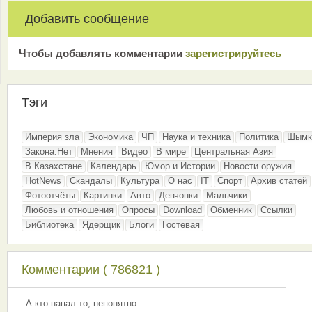
Добавить сообщение
Чтобы добавлять комментарии
зарeгиcтрирyйтeсь
Тэги
Империя зла
Экономика
ЧП
Наука и техника
Политика
Шымк
Закона.Нет
Мнения
Видео
В мире
Центральная Азия
В Казахстане
Календарь
Юмор и Истории
Новости оружия
HotNews
Скандалы
Культура
О нас
IT
Спорт
Архив статей
Фотоотчёты
Картинки
Авто
Девчонки
Мальчики
Любовь и отношения
Опросы
Download
Обменник
Ссылки
Библиотека
Ядерщик
Блоги
Гостевая
Комментарии ( 786821 )
А кто напал то, непонятно