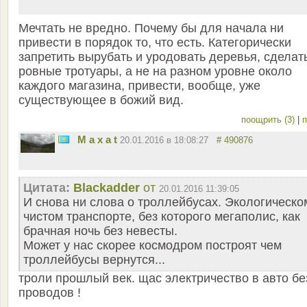
Мечтать не вредно. Почему бы для начала ни
привести в порядок то, что есть. Категорически
запретить вырубать и уродовать деревья, сделат
ровные тротуары, а не на разном уровне около
каждого магазина, привести, вообще, уже
существующее в божий вид.
поощрить (3)
|
п
M a x a t
20.01.2016 в 18:08:27
# 490876
Цитата:
Blackadder
от
20.01.2016 11:39:05
И снова ни слова о троллейбусах. Экологическо
чистом транспорте, без которого мегаполис, как
брачная ночь без невесты.
Может у нас скорее космодром построят чем
троллейбусы вернутся...
троли прошлый век. щас электричество в авто бе
проводов !