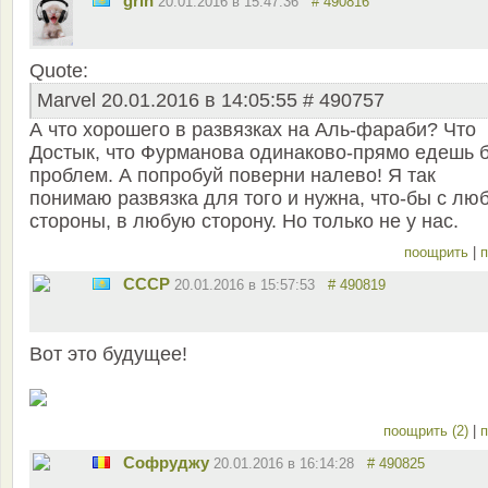
grin
20.01.2016 в 15:47:36
# 490816
Quote:
Marvel 20.01.2016 в 14:05:55 # 490757
А что хорошего в развязках на Аль-фараби? Что
Достык, что Фурманова одинаково-прямо едешь 
проблем. А попробуй поверни налево! Я так
понимаю развязка для того и нужна, что-бы с лю
стороны, в любую сторону. Но только не у нас.
поощрить
|
п
СССР
20.01.2016 в 15:57:53
# 490819
Вот это будущее!
поощрить (2)
|
п
Софруджу
20.01.2016 в 16:14:28
# 490825