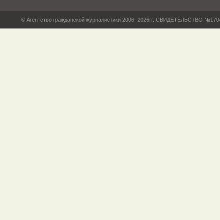
© Агентство гражданской журналистики 2006- 2026гг. СВИДЕТЕЛЬСТВО №17