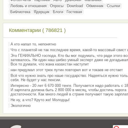
Любовь и отношения
Опросы
Download
Обменник
Ссылки
Библиотека
Ядерщик
Блоги
Гостевая
Комментарии ( 786821 )
А кто напал то, непонятно
Что с планетой не так последнее время, какой-то массовый свист
Это ГЕНИАЛЬНО господа. Кто бы мог подумать, что ради этого вс
затевалось. Ни один наш шибко умный эксперт даже не догадывал
Все то думали, что жана казахстан наступит
нан придумал этот трюк путин повторил вот и токаев не отстает
Всё что нужно знать про наше государство. Надеяться нужно толь
себя. Не будет у нас пенсии.
Интересно - 20 лет 6 670 000 тенге. Получается надо работать с 18
И зарплата должна быть 2 800 000 в месяц, чтобы достичь порога
достаточности. Как много людей в стране получают такую зарплат
Не ну, а что? Круто же! Молодцы!
Экологично