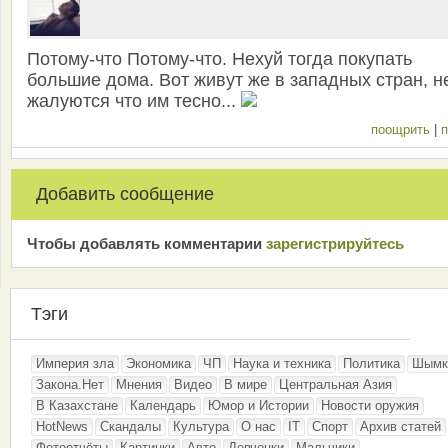
Потому-что Потому-что. Нехуй тогда покупать
большие дома. Вот живут же в западных стран, н
жалуются что им тесно...
поощрить
|
п
Добавить сообщение
Чтобы добавлять комментарии
зарeгиcтрирyйтeсь
Тэги
Империя зла
Экономика
ЧП
Наука и техника
Политика
Шымк
Закона.Нет
Мнения
Видео
В мире
Центральная Азия
В Казахстане
Календарь
Юмор и Истории
Новости оружия
HotNews
Скандалы
Культура
О нас
IT
Спорт
Архив статей
Фотоотчёты
Картинки
Авто
Девчонки
Мальчики