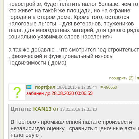
новостройке, будет платить налог больше, чем тот
кто живет на такой же площади, но на окраине
города и в старом доме. Кроме того, остаются
налоговые льготы – для ветеранов, тружеников
тыла, для многодетных матерей, для целого ряд
социально уязвимых слоев населения»
а так же добавлю , что смотрится год строительс
, физический и функциональный износы
недвижимости ( дома)
поощрить (2)
|
п
портфил
19.01.2016 в 17:35:44
# 490550
забанен до 28.08.2030 00:06:59
Цитата:
KAN13
от
19.01.2016 17:33:13
В торгово - промышленной палате произвести
независимую оценку , сравнить оценочные акты 
налоговую .