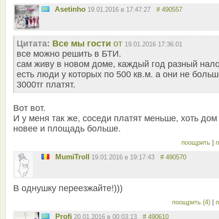
Asetinho
19.01.2016 в 17:47:27
# 490557
Цитата:
Все мы гости
от
19.01.2016 17:36:01
все можно решить в БТИ.
сам живу в новом доме, каждый год разный нало
есть люди у которых по 500 кв.м. а они не боль
3000тг платят.
Вот вот.
И у меня так же, соседи платят меньше, хоть дом
новее и площадь больше.
поощрить
|
п
MumiTroll
19.01.2016 в 19:17:43
# 490570
В однушку переезжайте!)))
поощрить (4)
|
п
Profi
20.01.2016 в 00:03:13
# 490610