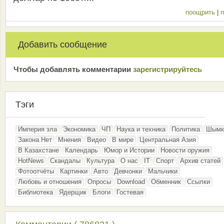
поощрить
|
п
Добавить сообщение
Чтобы добавлять комментарии
зарeгиcтрирyйтeсь
Тэги
Империя зла
Экономика
ЧП
Наука и техника
Политика
Шымк
Закона.Нет
Мнения
Видео
В мире
Центральная Азия
В Казахстане
Календарь
Юмор и Истории
Новости оружия
HotNews
Скандалы
Культура
О нас
IT
Спорт
Архив статей
Фотоотчёты
Картинки
Авто
Девчонки
Мальчики
Любовь и отношения
Опросы
Download
Обменник
Ссылки
Библиотека
Ядерщик
Блоги
Гостевая