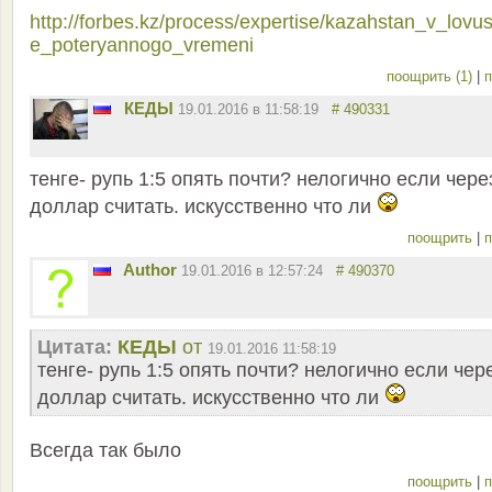
http://forbes.kz/process/expertise/kazahstan_v_lovu
e_poteryannogo_vremeni
поощрить (1)
|
п
КЕДЫ
19.01.2016 в 11:58:19
# 490331
тенге- рупь 1:5 опять почти? нелогично если чере
доллар считать. искусственно что ли
поощрить
|
п
Author
19.01.2016 в 12:57:24
# 490370
Цитата:
КЕДЫ
от
19.01.2016 11:58:19
тенге- рупь 1:5 опять почти? нелогично если чер
доллар считать. искусственно что ли
Всегда так было
поощрить
|
п