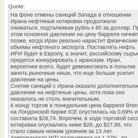
Quote:
На фоне отмены санкций Запада в отношении
Ирана нефтяные котировки продолжали
снижаться, подталкивая рубль к 80 за доллар. П
этом основное давление на цену барреля начне
позже, когда Иран реально нарастит физические
объемы нефтяного экспорта. Поставлять нефть
ИРИ будет в Европу, а значит, российскому сырь
придется конкурировать с иранским. Иран,
вероятнее всего, будет демпинговать в попытке
занять рыночные ниши, что еще больше усилит
давление на цены.
Снятие санкций с Ирана оказало дополнительно
давление на нефтяные цены, хотя пока оно
оказалось не столь значительным.
К концу торгов в понедельник цена барреля Bren
на Лондонской бирже ICE опустилась на 0,69% и
составила $28,74. Впрочем, в ходе торговой сес
котировки опускались ниже $28, до $27,86, что
стало самым низким уровнем за 13 лет.
Американская WTI подешевела на 1,27%, до