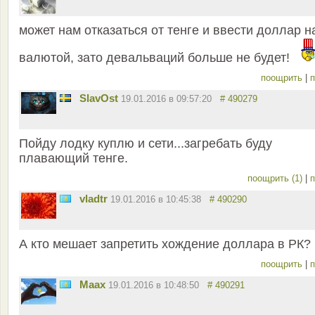
может нам отказаться от тенге и ввести доллар н
валютой, зато девальваций больше не будет!
поощрить
|
п
SlavOst
19.01.2016 в 09:57:20
# 490279
Пойду лодку куплю и сети...загребать буду
плавающий тенге.
поощрить (1)
|
п
vladtr
19.01.2016 в 10:45:38
# 490290
А кто мешает запретить хождение доллара в РК?
поощрить
|
п
Maax
19.01.2016 в 10:48:50
# 490291