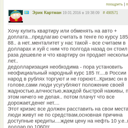
поощрить
|
п
Эрик Картман
19.01.2016 в 19:38:09
# 490571
Хочу купить квартиру или обменять на авто +
доплата...предлагаю считать в тенге по курсу 185
88.. а нет..менталитет у нас такой - все считаем в
долларах и хуй с ним что полгода назад он стоил
раза дешевле и что квартиру он продает несколь
лет..
дедолларизация необходима - пора установить
неофициальный народный курс 185 тг....в России
народ в рублях торгуют и не горюют...Кризис он в
голове,сами люди усугубляют положение своей
жадностью,алчностью,жаждой быстрой наживы, 
этом ничего не делая.. потом плачут что все
дорожает,денег нет....
Этот кризис все должен расставить на свои места
люди живут не по средствам,основная причина
доступные кредиты....ждем цену на нефть 10 у.е..
доллар по 1060тг...