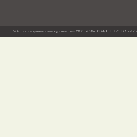
© Агентство гражданской журналистики 2006- 2026гг. СВИДЕТЕЛЬСТВО №17