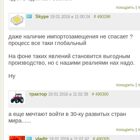
поощрить
|
п
Skype
19.01.2016 в 11:00:24
# 490298
даже наличие импортозамещения не спасает ?
процесс все таки глобальный
На фоне таких явлений становится выгодным
производство, но с нашими реалиями нах надо.
Ну
поощрить
|
п
трактор
19.01.2016 в 11:02:38
# 490300
а еще мечтают войти в 30-ку развитых стран
мира......
поощрить
|
п
vladtr
19.01.2016 в 11:07:42
# 490305