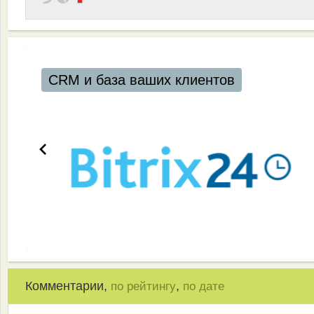
CRM и база ваших клиентов
Комментарии,
,
по рейтингу
по дате