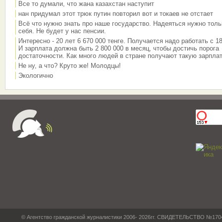
Все то думали, что жана казахстан наступит
нан придумал этот трюк путин повторил вот и токаев не отстает
Всё что нужно знать про наше государство. Надеяться нужно толь
себя. Не будет у нас пенсии.
Интересно - 20 лет 6 670 000 тенге. Получается надо работать с 18
И зарплата должна быть 2 800 000 в месяц, чтобы достичь порога
достаточности. Как много людей в стране получают такую зарплат
Не ну, а что? Круто же! Молодцы!
Экологично
© Агентство гражданской журналистики 2006- 2026гг. СВИДЕТЕЛЬСТВО №17