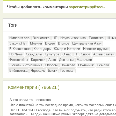
Чтобы добавлять комментарии
зарeгиcтрирyйтeсь
Тэги
Империя зла
Экономика
ЧП
Наука и техника
Политика
Шымк
Закона.Нет
Мнения
Видео
В мире
Центральная Азия
В Казахстане
Календарь
Юмор и Истории
Новости оружия
HotNews
Скандалы
Культура
О нас
IT
Спорт
Архив статей
Фотоотчёты
Картинки
Авто
Девчонки
Мальчики
Любовь и отношения
Опросы
Download
Обменник
Ссылки
Библиотека
Ядерщик
Блоги
Гостевая
Комментарии ( 786821 )
А кто напал то, непонятно
Что с планетой не так последнее время, какой-то массовый свист
Это ГЕНИАЛЬНО господа. Кто бы мог подумать, что ради этого вс
затевалось. Ни один наш шибко умный эксперт даже не догадывал