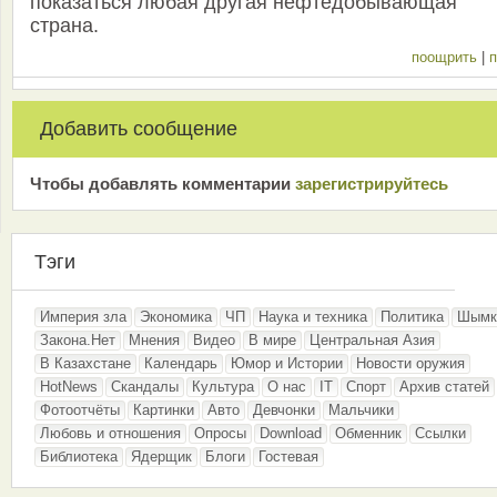
показаться любая другая нефтедобывающая
страна.
поощрить
|
п
Добавить сообщение
Чтобы добавлять комментарии
зарeгиcтрирyйтeсь
Тэги
Империя зла
Экономика
ЧП
Наука и техника
Политика
Шымк
Закона.Нет
Мнения
Видео
В мире
Центральная Азия
В Казахстане
Календарь
Юмор и Истории
Новости оружия
HotNews
Скандалы
Культура
О нас
IT
Спорт
Архив статей
Фотоотчёты
Картинки
Авто
Девчонки
Мальчики
Любовь и отношения
Опросы
Download
Обменник
Ссылки
Библиотека
Ядерщик
Блоги
Гостевая