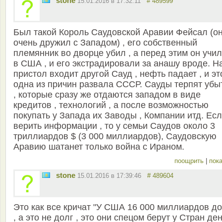
stone
15.01.2016 в 17:32:11
# 489599
Был такой Король Саудовской Аравии Фейсал (он
очень дружил с Западом) , его собственный
племянник во дворце убил , а перед этим он учи
в США , и его экстрадировали за анашу вроде. Н
пристол входит другой Сауд , нефть падает , и эт
одна из причин развала СССР. Сауды терпят убы
, которые сразу же отдаются западом в виде
кредитов , технологий , а после возможностью
покупать у Запада их Заводы , Компании итд. Ес
верить информации , то у семьи Саудов около 3
триллиардов $ (3 000 миллиардов), Саудовскую
Аравию шатанет только война с Ираном.
поощрить
|
пока
stone
15.01.2016 в 17:39:46
# 489604
Это как все кричат "У США 16 000 миллиардов до
, а это не долг , это они спецом берут у Стран де