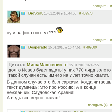
поощрить
|
п
BioSSiK
15.01.2016 в 16:44:06
# 489578
ну и нафига оно тут???
поощрить
|
п
Desperado
15.01.2016 в 16:47:51
# 489580
Цитата:
MишаМашкевич
от
15.01.2016 16:42:55
долго Исаев будет ждать! у них 770 лярд золото
такой случай есть. им его на 7 лет точно хватит.
В данном случае это был сарказм. Когда читаешь
текст думаешь: Это про Россию! А в конце
нежданчик: Саудовская Аравия!
А ведь все верно сказал!
поощрить (4)
|
п