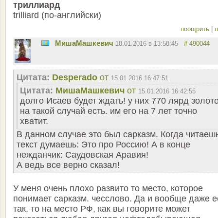
триллиард
trilliard (по-английски)
поощрить
|
п
MишаМашкевич
18.01.2016 в 13:58:45
# 490044
Цитата:
Desperado
от
15.01.2016 16:47:51
Цитата:
MишаМашкевич
от
15.01.2016 16:42:55
долго Исаев будет ждать! у них 770 лярд золот
на такой случай есть. им его на 7 лет точно
хватит.
В данном случае это был сарказм. Когда читаеш
текст думаешь: Это про Россию! А в конце
нежданчик: Саудовская Аравия!
А ведь все верно сказал!
У меня очень плохо развито то место, которое
понимает сарказм. чесслово. Да и вообще даже 
так, то на место РФ, как вы говорите может