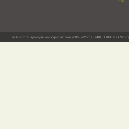
© Агентство гражданской журналистики 2006- 2026гг. СВИДЕТЕЛЬСТВО №17