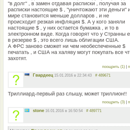
"в долг" , в замен отдавая расписки , получая за
расписки настоящие $ , "уничтожают эти деньги" 
мире становится меньше долларов , и не
происходит резкая инфляция $. А у кого заняли
настоящие $ , у них остается бумажка , и то в
электронном виде. Когда говорят что у Странны е
в резерве $ , это всего лишь облигации США.
А ФРС заново сможет ни чем необеспеченные $
печатать , и США на халяву могут покупать все ч
захотят.
поощрить (1)
|
п
Гвардеец
15.01.2016 в 22:34:43
# 489671
Триллиард-первый раз слышу, может триллион!!
поощрить (3)
|
п
stone
16.01.2016 в 16:50:54
# 489771