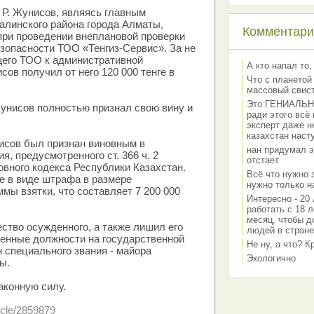
 Р. Жунисов, являясь главным
линского района города Алматы,
Комментарии
при проведении внеплановой проверки
зопасности ТОО «Тенгиз-Сервис». За не
его ТОО к административной
А кто напал то,
сов получил от него 120 000 тенге в
Что с планетой
массовый свис
Это ГЕНИАЛЬНО 
унисов полностью признал свою вину и
ради этого всё
эксперт даже н
казахстан наст
исов был признан виновным в
нан придумал э
, предусмотренного ст. 366 ч. 2
отстает
овного кодекса Республики Казахстан.
Всё что нужно 
е в виде штрафа в размере
нужно только на
мы взятки, что составляет 7 200 000
Интересно - 20 
работать с 18 л
месяц, чтобы д
тво осужденного, а также лишил его
людей в стране
ленные должности на государственной
Не ну, а что? 
 специального звания - майора
Экологично
ы.
аконную силу.
ticle/2859879