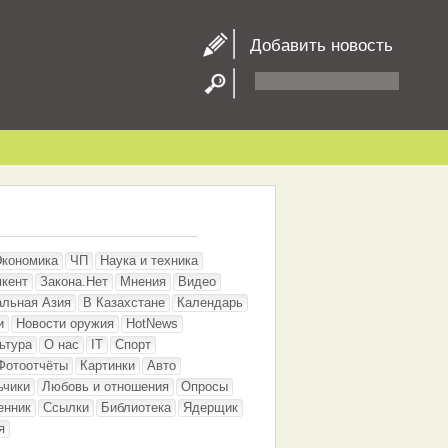
Добавить новость
Экономика
ЧП
Наука и техника
кент
Закона.Нет
Мнения
Видео
альная Азия
В Казахстане
Календарь
и
Новости оружия
HotNews
ьтура
О нас
IT
Спорт
Фотоотчёты
Картинки
Авто
ьчики
Любовь и отношения
Опросы
енник
Ссылки
Библиотека
Ядерщик
я