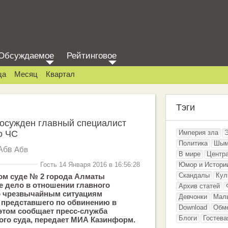
Обсуждаемое
Рейтинговое
ца
Месяц
Квартал
Тэги
 осужден главный специалист
о ЧС
Империя зла
Политика
Шым
Абв
Абв
В мире
Центр
Гость 14 Января 2016 в 16:56:28
Юмор и Истори
Скандалы
Кул
ом суде № 2 города Алматы
е дело в отношении главного
Архив статей
о чрезвычайным ситуациям
Девчонки
Мал
 представшего по обвинению в
Download
Обм
 этом сообщает пресс-служба
Блоги
Гостева
ого суда, передает МИА Казинформ.