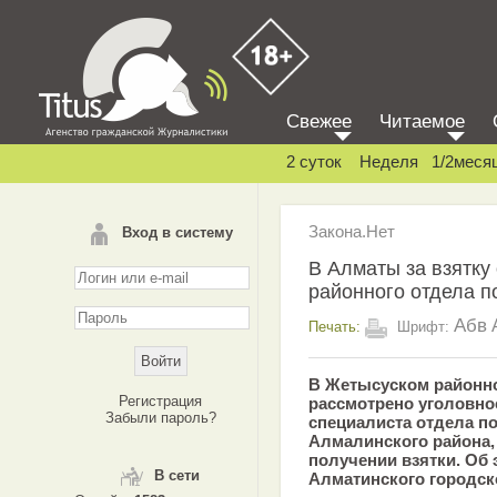
Свежее
Читаемое
2 суток
Неделя
1/2меся
Закона.Нет
Вход в систему
В Алматы за взятку
районного отдела п
Абв
Печать:
Шрифт:
В Жетысуском районн
Регистрация
рассмотрено уголовно
Забыли пароль?
специалиста отдела п
Алмалинского района,
получении взятки. Об
В сети
Алматинского городск