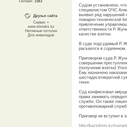
Онлайн:
1583
Судом установлено, что
специалистом ОЧС Алма
выявил ряд нарушений 
Друзья сайта
пожарно-технической бе
Сервис +
привлечение управляющ
www.stimeks.kz
ответственности Р. Жуни
Натяжные потолки
качестве взятки.
Для инвалидов
В суде подсудимый Р. Ж
раскаялся в содеянном.
Приговором суда Р. Жун
совершении преступления
(получение взятки) Угол
Ему назначено наказани
шестидесятикратной сум
тенге.
Суд конфисковал имущес
права занимать опреде
службе. Он также лишен
противопожарной служб
Приговор не вступил в з
http://kazinform.kz/rus/ar