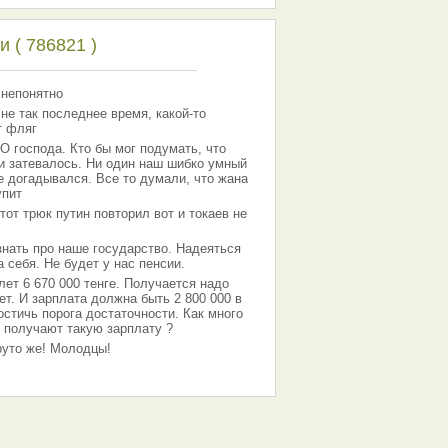
 ( 786821 )
 непонятно
 не так последнее время, какой-то
т фляг
господа. Кто бы мог подумать, что
 и затевалось. Ни один наш шибко умный
е догадывался. Все то думали, что жана
упит
тот трюк путин повторил вот и токаев не
знать про наше государство. Надеяться
 себя. Не будет у нас пенсии.
лет 6 670 000 тенге. Получается надо
ет. И зарплата должна быть 2 800 000 в
остичь порога достаточности. Как много
 получают такую зарплату ?
Круто же! Молодцы!