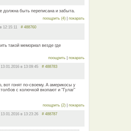
е должна быть переписана и забыта.
поощрить (4)
|
покарать
 в 12:15:11
# 488760
ить такой мемориал везде где
поощрить
|
покарать
13.01.2016 в 13:09:45
# 488783
, вот гонят по-своему. А америкосы у
толбов с колючкой вкопают и "Гулаг"
поощрить (2)
|
покарать
13.01.2016 в 13:23:26
# 488787