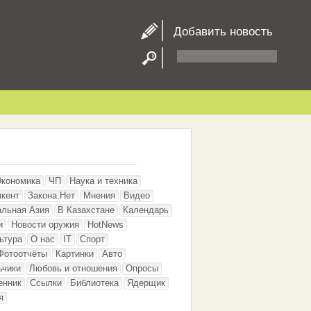
Добавить новость
Экономика
ЧП
Наука и техника
кент
Закона.Нет
Мнения
Видео
альная Азия
В Казахстане
Календарь
и
Новости оружия
HotNews
ьтура
О нас
IT
Спорт
Фотоотчёты
Картинки
Авто
ьчики
Любовь и отношения
Опросы
енник
Ссылки
Библиотека
Ядерщик
я