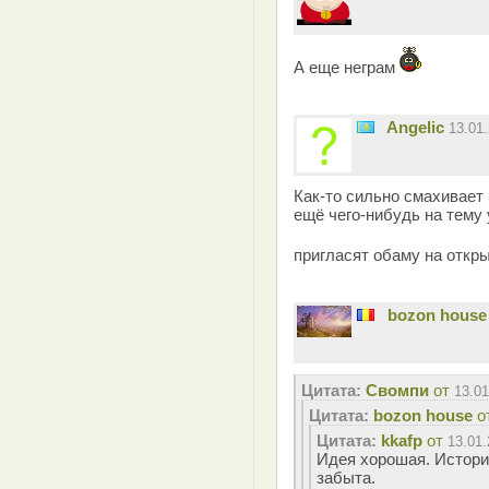
А еще неграм
Angelic
13.01
Как-то сильно смахивает 
ещё чего-нибудь на тему 
пригласят обаму на откр
bozon house
Цитата:
Свомпи
от
13.01
Цитата:
bozon house
о
Цитата:
kkafp
от
13.01.
Идея хорошая. Истори
забыта.