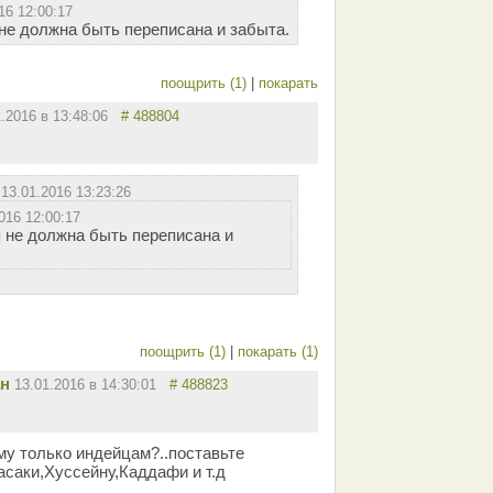
16 12:00:17
не должна быть переписана и забыта.
поощрить (1)
|
покарать
1.2016 в 13:48:06
# 488804
т
13.01.2016 13:23:26
016 12:00:17
 не должна быть переписана и
поощрить (1)
|
покарать (1)
ан
13.01.2016 в 14:30:01
# 488823
му только индейцам?..поставьте
асаки,Хуссейну,Каддафи и т.д