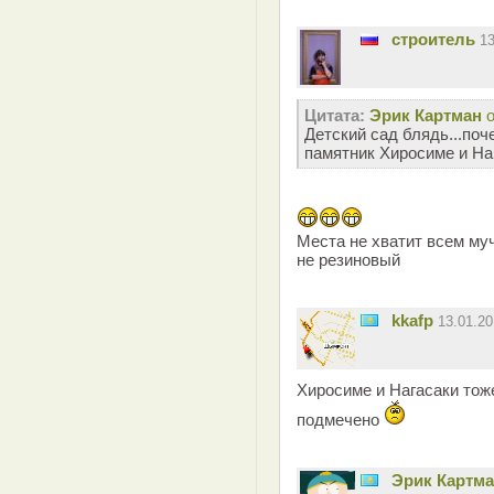
строитель
1
Цитата:
Эрик Картман
Детский сад блядь...поч
памятник Хиросиме и На
Места не хватит всем му
не резиновый
kkafp
13.01.2
Хиросиме и Нагасаки тоже
подмечено
Эрик Картм