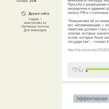
мемориала геноциду ин
Онлайн:
1534
Просьба о разрешении н
направлена в админист
палату РФ и столичным
Друзья сайта
Сервис +
"Инициатива об установ
www.stimeks.kz
акт, напоминающий, с ч
Натяжные потолки
памятник должен стать
Для инвалидов
элитам, которые значит
основ, которые были з
государства", – сказал 
http://ria.ru/society/201
Эффективная 