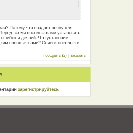
вая? Потому что создает почву для
Перед всеми посольствами установить
ошибок и деяний. Что установим
цким посольствами? Список посольств
поощрить (2)
|
покарать
е
ентарии
зарeгиcтрирyйтeсь