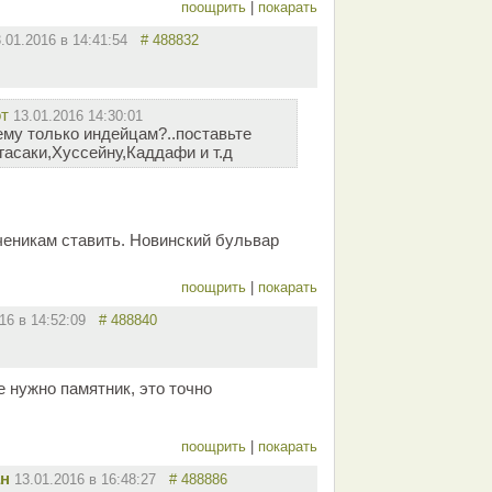
поощрить
|
покарать
3.01.2016 в 14:41:54
# 488832
от
13.01.2016 14:30:01
ему только индейцам?..поставьте
гасаки,Хуссейну,Каддафи и т.д
ченикам ставить. Новинский бульвар
поощрить
|
покарать
016 в 14:52:09
# 488840
 нужно памятник, это точно
поощрить
|
покарать
ан
13.01.2016 в 16:48:27
# 488886