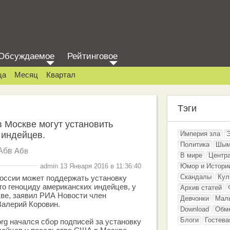
Обсуждаемое
Рейтинговое
ца
Месяц
Квартал
Тэги
 Москве могут установить
 индейцев.
Империя зла
Политика
Шым
Абв
Абв
В мире
Центр
admin 13 Января 2016 в 11:36:40
Юмор и Истори
Скандалы
Кул
оссии может поддержать установку
о геноциду американских индейцев, у
Архив статей
ве, заявил РИА Новости член
Девчонки
Мал
алерий Коровин.
Download
Обм
Блоги
Гостева
org начался сбор подписей за установку