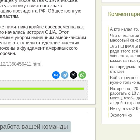
дейцев у посольства США в Москве.
а установку памятного знака
рацию президента РФ, Общественную
Комментарии
 властям.
ке памятника крайне своевременна как
А кто напал то,
его началась история США. Этот
Что с планетой
 немым укором нынешним американским
массовый свис
ельно отступили от идеалистических
Это ГЕНИАЛЬНО 
аложены в фундамент американского
ради этого всё
Коровин.
эксперт даже н
казахстан наст
60112/1358456411.html
нан придумал э
отстает
Всё что нужно 
нужно только на
Интересно - 20 
работать с 18 л
месяц, чтобы д
людей в стране
Не ну, а что? 
Экологично
работа вашей команды