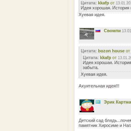
Цитата:
kkafp
от
13.01.20
Идея хорошая. История 
Хуевая идея.
Свомпи
13.0
Цитата:
bozon house
о
Цитата:
kkafp
от
13.01.2
Идея хорошая. История
забыта.
Хуевая идея.
Ахуительная идея!!!
Эрик Картм
Детский сад блядь...поче
памятник Хиросиме и Наг