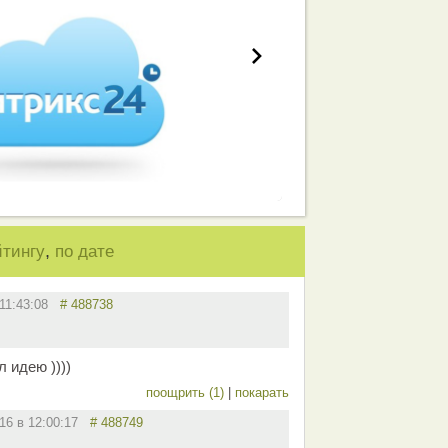
,
йтингу
по дате
 11:43:08
# 488738
 идею ))))
поощрить (1)
|
покарать
016 в 12:00:17
# 488749