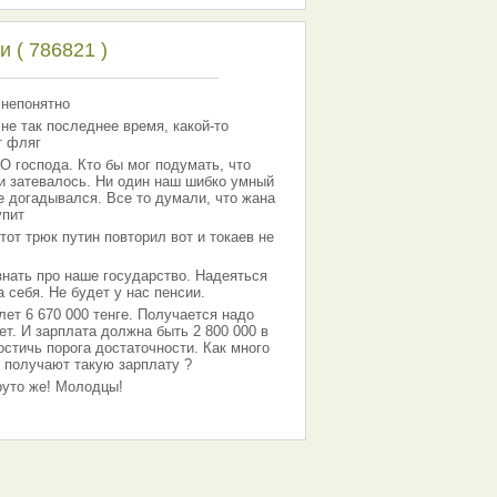
 ( 786821 )
 непонятно
 не так последнее время, какой-то
т фляг
господа. Кто бы мог подумать, что
 и затевалось. Ни один наш шибко умный
е догадывался. Все то думали, что жана
упит
тот трюк путин повторил вот и токаев не
знать про наше государство. Надеяться
 себя. Не будет у нас пенсии.
лет 6 670 000 тенге. Получается надо
ет. И зарплата должна быть 2 800 000 в
остичь порога достаточности. Как много
 получают такую зарплату ?
Круто же! Молодцы!