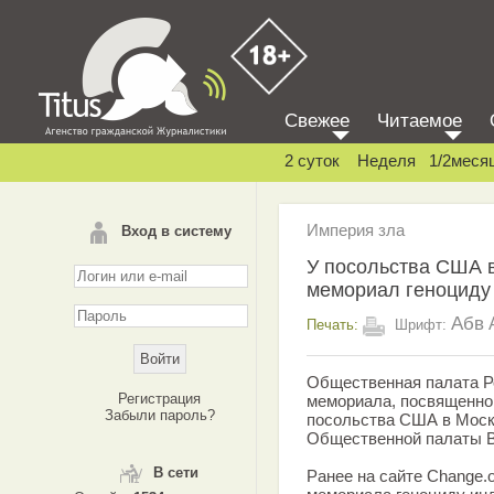
Свежее
Читаемое
2 суток
Неделя
1/2меся
Империя зла
Вход в систему
У посольства США в
мемориал геноциду
Абв
Печать:
Шрифт:
Общественная палата Р
Регистрация
мемориала, посвященног
Забыли пароль?
посольства США в Моск
Общественной палаты В
В сети
Ранее на сайте Change.