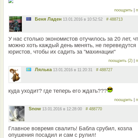
поощрить
|
п
Беня Ладен
13.01.2016 в 10:52:52
# 488713
У нас столько экономистов отучилось за 20 лет, ч
можно хоть каждый день менять, не переведутся 
юристов, чтобы их садить за "махинации"
поощрить (2)
|
п
Лялька
13.01.2016 в 11:20:31
# 488727
куда уходит? где теперь его ждать???
поощрить
|
п
Snow
13.01.2016 в 12:28:00
# 488770
Главное вовремя свалить! Бабла срубил, козла
опушения посадил и сам с рулил!