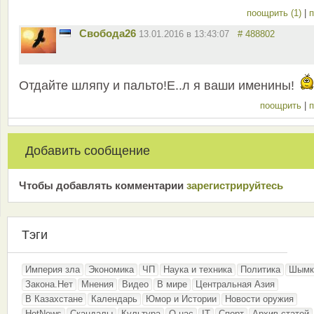
поощрить (1)
|
п
Свобода26
13.01.2016 в 13:43:07
# 488802
Отдайте шляпу и пальто!Е..л я ваши именины!
поощрить
|
п
Добавить сообщение
Чтобы добавлять комментарии
зарeгиcтрирyйтeсь
Тэги
Империя зла
Экономика
ЧП
Наука и техника
Политика
Шымк
Закона.Нет
Мнения
Видео
В мире
Центральная Азия
В Казахстане
Календарь
Юмор и Истории
Новости оружия
HotNews
Скандалы
Культура
О нас
IT
Спорт
Архив статей