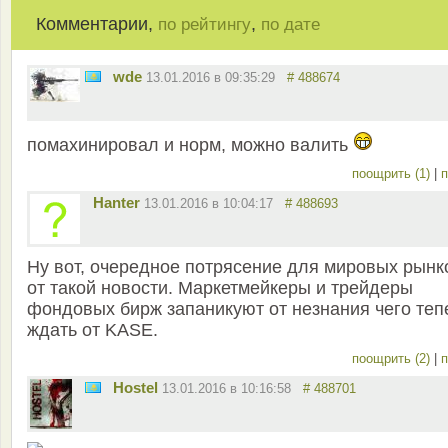
Комментарии,
,
по рейтингу
по дате
wde
13.01.2016 в 09:35:29
# 488674
помахинировал и норм, можно валить
поощрить (1)
|
п
Hanter
13.01.2016 в 10:04:17
# 488693
Ну вот, очередное потрясение для мировых рынк
от такой новости. Маркетмейкеры и трейдеры
фондовых бирж запаникуют от незнания чего теп
ждать от KASE.
поощрить (2)
|
п
Hostel
13.01.2016 в 10:16:58
# 488701