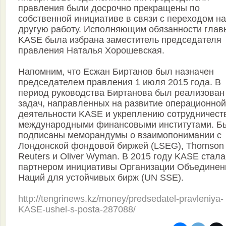
правления были досрочно прекращены по
собственной инициативе в связи с переходом на
другую работу. Исполняющим обязанности глав
KASE была избрана заместитель председателя
правления Наталья Хорошевская.
Напомним, что Есжан Биртанов был назначен
председателем правления 1 июля 2015 года. В
период руководства Биртанова был реализован
задач, направленных на развитие операционной
деятельности KASE и укреплению сотрудничест
международными финансовыми институтами. Б
подписаны меморандумы о взаимопонимании с
Лондонской фондовой биржей (LSEG), Thomson
Reuters и Oliver Wyman. В 2015 году KASE стала
партнером инициативы Организации Объедине
Наций для устойчивых бирж (UN SSE).
http://tengrinews.kz/money/predsedatel-pravleniya-
KASE-ushel-s-posta-287088/