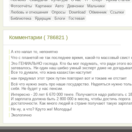
Фотоотчёты
Картинки
Авто
Девчонки
Мальчики
Любовь и отношения
Опросы
Download
Обменник
Ссылки
Библиотека
Ядерщик
Блоги
Гостевая
Комментарии ( 786821 )
А кто напал то, непонятно
Что с планетой не так последнее время, какой-то массовый свист
Это ГЕНИАЛЬНО господа. Кто бы мог подумать, что ради этого вс
затевалось. Ни один наш шибко умный эксперт даже не догадывал
Все то думали, что жана казахстан наступит
нан придумал этот трюк путин повторил вот и токаев не отстает
Всё что нужно знать про наше государство. Надеяться нужно толь
себя. Не будет у нас пенсии.
Интересно - 20 лет 6 670 000 тенге. Получается надо работать с 18
И зарплата должна быть 2 800 000 в месяц, чтобы достичь порога
достаточности. Как много людей в стране получают такую зарплат
Не ну, а что? Круто же! Молодцы!
Экологично