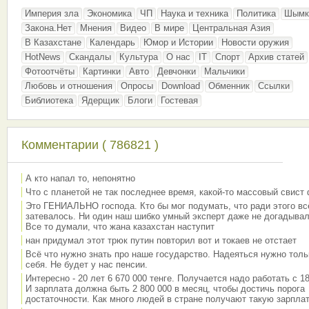
Империя зла
Экономика
ЧП
Наука и техника
Политика
Шымк
Закона.Нет
Мнения
Видео
В мире
Центральная Азия
В Казахстане
Календарь
Юмор и Истории
Новости оружия
HotNews
Скандалы
Культура
О нас
IT
Спорт
Архив статей
Фотоотчёты
Картинки
Авто
Девчонки
Мальчики
Любовь и отношения
Опросы
Download
Обменник
Ссылки
Библиотека
Ядерщик
Блоги
Гостевая
Комментарии ( 786821 )
А кто напал то, непонятно
Что с планетой не так последнее время, какой-то массовый свист
Это ГЕНИАЛЬНО господа. Кто бы мог подумать, что ради этого вс
затевалось. Ни один наш шибко умный эксперт даже не догадывал
Все то думали, что жана казахстан наступит
нан придумал этот трюк путин повторил вот и токаев не отстает
Всё что нужно знать про наше государство. Надеяться нужно толь
себя. Не будет у нас пенсии.
Интересно - 20 лет 6 670 000 тенге. Получается надо работать с 18
И зарплата должна быть 2 800 000 в месяц, чтобы достичь порога
достаточности. Как много людей в стране получают такую зарплат