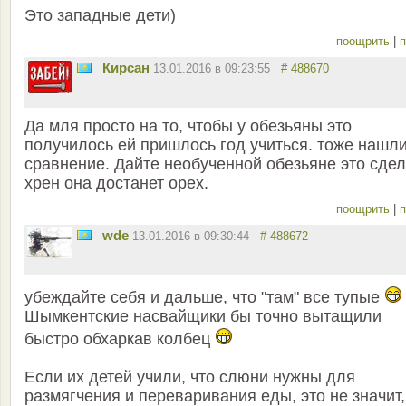
Это западные дети)
поощрить
|
п
Кирсан
13.01.2016 в 09:23:55
# 488670
Да мля просто на то, чтобы у обезьяны это
получилось ей пришлось год учиться. тоже нашл
сравнение. Дайте необученной обезьяне это сдел
хрен она достанет орех.
поощрить
|
п
wde
13.01.2016 в 09:30:44
# 488672
убеждайте себя и дальше, что "там" все тупые
Шымкентские насвайщики бы точно вытащили
быстро обхаркав колбец
Если их детей учили, что слюни нужны для
размягчения и переваривания еды, это не значит,