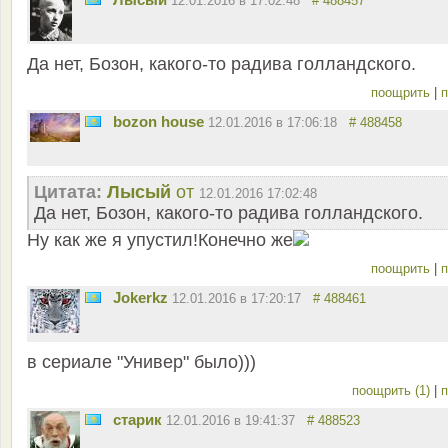
12.01.2016 в 17:02:48
# 488457
Да нет, Бозон, какого-то радива голландского.
поощрить
|
п
bozon house
12.01.2016 в 17:06:18
# 488458
Цитата:
Лысый
от
12.01.2016 17:02:48
Да нет, Бозон, какого-то радива голландского.
Ну как же я упустил!Конечно же
поощрить
|
п
Jokerkz
12.01.2016 в 17:20:17
# 488461
в сериале "Универ" было)))
поощрить (1)
|
п
старик
12.01.2016 в 19:41:37
# 488523