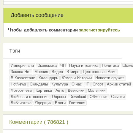
Добавить сообщение
Чтобы добавлять комментарии
зарeгиcтрирyйтeсь
Тэги
Империя зла
Экономика
ЧП
Наука и техника
Политика
Шымк
Закона.Нет
Мнения
Видео
В мире
Центральная Азия
В Казахстане
Календарь
Юмор и Истории
Новости оружия
HotNews
Скандалы
Культура
О нас
IT
Спорт
Архив статей
Фотоотчёты
Картинки
Авто
Девчонки
Мальчики
Любовь и отношения
Опросы
Download
Обменник
Ссылки
Библиотека
Ядерщик
Блоги
Гостевая
Комментарии ( 786821 )