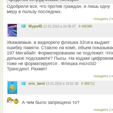
Одобрили все, что против граждан, и лишь одну
меру в пользу последних.
поощрить
|
п
Мура45
12.01.2016 в 14:35:57
# 488386
Уважаемые, в видеореге флешка 32гига выдает
ошибку памяти. Ставлю на комп, объем показыва
197 Мегабайт. Форматированию не подлежит. Что
дельное подскажете? Пысы. На кодаке цифрово
тоже не форматируется . Флешка microSD
Трансдент. Рахмет!
поощрить
|
п
eric_land
13.01.2016 в 10:51:38
# 488712
А чем было запрещено то?
поощрить
|
п