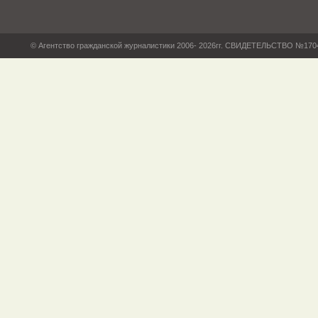
© Агентство гражданской журналистики 2006- 2026гг. СВИДЕТЕЛЬСТВО №17