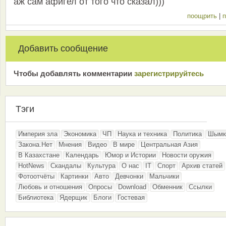
аж сам афигел от того что сказал)))
поощрить
|
п
Добавить сообщение
Чтобы добавлять комментарии
зарeгиcтрирyйтeсь
Тэги
Империя зла
Экономика
ЧП
Наука и техника
Политика
Шымк
Закона.Нет
Мнения
Видео
В мире
Центральная Азия
В Казахстане
Календарь
Юмор и Истории
Новости оружия
HotNews
Скандалы
Культура
О нас
IT
Спорт
Архив статей
Фотоотчёты
Картинки
Авто
Девчонки
Мальчики
Любовь и отношения
Опросы
Download
Обменник
Ссылки
Библиотека
Ядерщик
Блоги
Гостевая