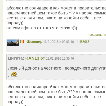
абсолютно солидарен! как может в правительств
нашем честнейшем такое быть??? у нас же самы
честные люди там, никто ни копейки себе... все
народу))
аж сам афигел от того что сказал)))
поощрить
|
п
Шекспир
13.01.2016 в 09:03:10
# 488663
Цитата:
KAN13
от
12.01.2016 15:39:46
Ложный донос на честного , порядочного депута
.
абсолютно солидарен! как может в правительств
нашем честнейшем такое быть??? у нас же самы
честные люди там, никто ни копейки себе... все
народу))