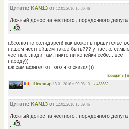
Цитата:
KAN13
от
12.01.2016 15:39:46
Ложный донос на честного , порядочного депута
.
абсолютно солидарен! как может в правительств
нашем честнейшем такое быть??? у нас же самы
честные люди там, никто ни копейки себе... все
народу))
аж сам афигел от того что сказал)))
поощрить
|
п
Шекспир
13.01.2016 в 09:03:10
# 488662
Цитата:
KAN13
от
12.01.2016 15:39:46
Ложный донос на честного , порядочного депута
.