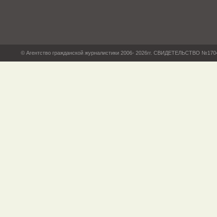
© Агентство гражданской журналистики 2006- 2026гг. СВИДЕТЕЛЬСТВО №17