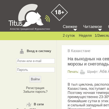
Свежее
Читаемое
2 суток
Неделя
1/2меся
В Казахстане
Вход в систему
На выходных на се
морозы и снегопады
Абв
Печать:
Шрифт:
В тыл циклона, распол
Регистрация
Казахстана, поступает а
Забыли пароль?
Поэтому ночная темпер
преимущественно 23-30º 
ближайшие сутки в этих
В сети
и сильный западный вет