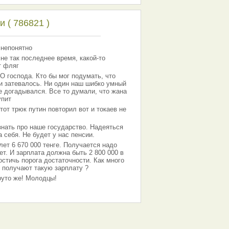
 ( 786821 )
 непонятно
 не так последнее время, какой-то
т фляг
господа. Кто бы мог подумать, что
 и затевалось. Ни один наш шибко умный
е догадывался. Все то думали, что жана
упит
тот трюк путин повторил вот и токаев не
знать про наше государство. Надеяться
 себя. Не будет у нас пенсии.
лет 6 670 000 тенге. Получается надо
ет. И зарплата должна быть 2 800 000 в
остичь порога достаточности. Как много
 получают такую зарплату ?
Круто же! Молодцы!