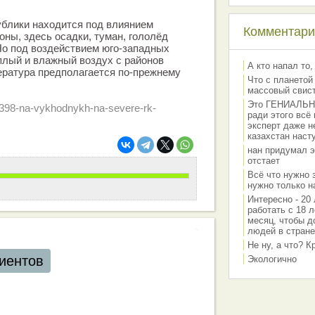
ублики находится под влиянием
Комментарии
оны, здесь осадки, туман, гололёд
Но под воздействием юго-западных
плый и влажный воздух с районов
А кто напал то,
ература предполагается по-прежнему
Что с планетой
массовый свис
Это ГЕНИАЛЬНО 
7398-na-vykhodnykh-na-severe-rk-
ради этого всё
эксперт даже н
казахстан наст
нан придумал э
отстает
Всё что нужно 
нужно только на
Интересно - 20 
работать с 18 л
месяц, чтобы д
людей в стране
Не ну, а что? 
Экологично