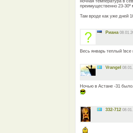
ночная температура в се
преимущественно 23-30º 
Там вроде как уже дней 1
Риана
08.01.
Весь январь теплый !все
Vrangel
08.01
Ночью в Астане -31 было
332-712
08.01