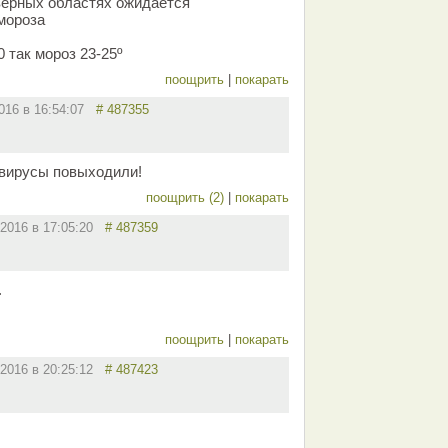
верных областях ожидается
мороза
0 так мороз 23-25º
поощрить
|
покарать
2016 в 16:54:07
# 487355
 вирусы повыходили!
поощрить (2)
|
покарать
.2016 в 17:05:20
# 487359
.
поощрить
|
покарать
.2016 в 20:25:12
# 487423