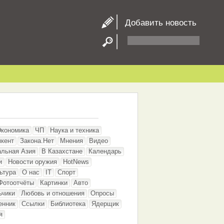
Добавить новость
Экономика
ЧП
Наука и техника
кент
Закона.Нет
Мнения
Видео
альная Азия
В Казахстане
Календарь
и
Новости оружия
HotNews
ьтура
О нас
IT
Спорт
Фотоотчёты
Картинки
Авто
ьчики
Любовь и отношения
Опросы
енник
Ссылки
Библиотека
Ядерщик
я