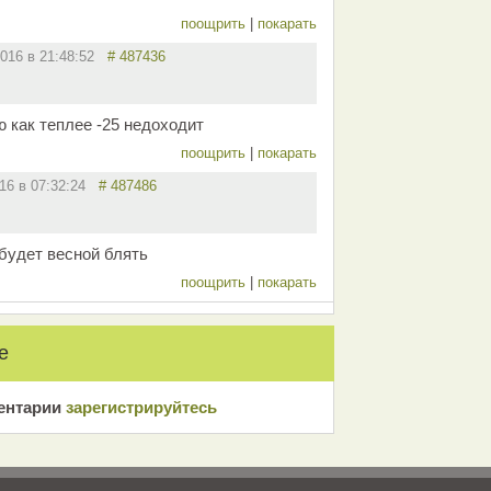
поощрить
|
покарать
2016 в 21:48:52
# 487436
 как теплее -25 недоходит
поощрить
|
покарать
016 в 07:32:24
# 487486
 будет весной блять
поощрить
|
покарать
е
ентарии
зарeгиcтрирyйтeсь