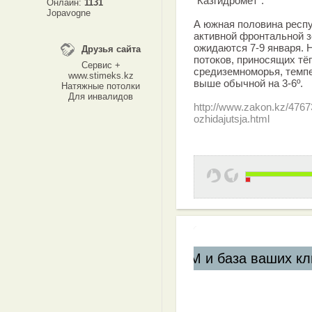
"Казгидромет".
Онлайн:
1131
Jopavogne
А южная половина респ
активной фронтальной з
ожидаются 7-9 января. 
Друзья сайта
потоков, приносящих тё
Сервис +
средиземноморья, темп
www.stimeks.kz
выше обычной на 3-6º.
Натяжные потолки
Для инвалидов
http://www.zakon.kz/476
ozhidajutsja.html
аших клиентов