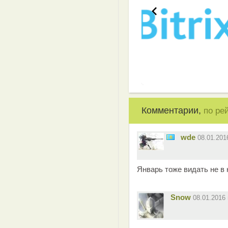
Комментарии,
по ре
wde
08.01.20
Январь тоже видать не в к
Snow
08.01.2016