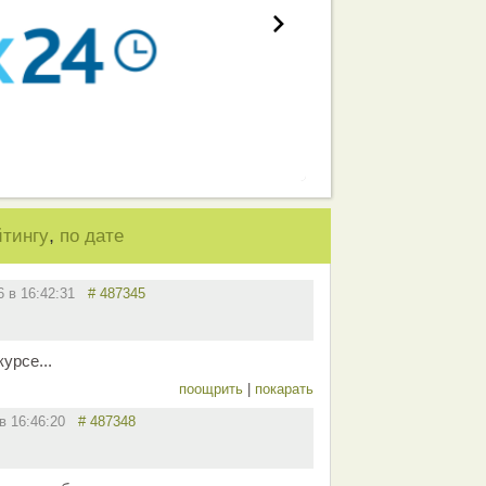
,
йтингу
по дате
16 в 16:42:31
# 487345
урсе...
поощрить
|
покарать
 в 16:46:20
# 487348