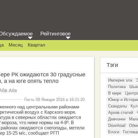
Обсуждаемое
Рейтинговое
ца
Месяц
Квартал
Тэги
вере РК ожидаются 30 градусные
, а на юге опять тепло
Империя зла
Политика
Шым
Абв
Абв
В мире
Центр
Гость 08 Января 2016 в 16:21:20
Юмор и Истори
Скандалы
Кул
оженного над центральными районами
рктический воздух с Карского моря.
Архив статей
атура в северных областях ожидается
Девчонки
Мал
мороза, что ниже нормы на 4-8º. В
Download
Обм
 районах ожидаются снегопады, метели
Блоги
Гостева
ер 15-25 м/с, сообщает РГП