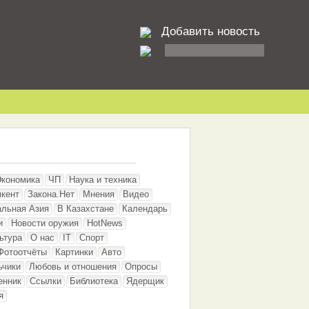
Добавить новость
Экономика
ЧП
Наука и техника
кент
Закона.Нет
Мнения
Видео
альная Азия
В Казахстане
Календарь
и
Новости оружия
HotNews
ьтура
О нас
IT
Спорт
Фотоотчёты
Картинки
Авто
ьчики
Любовь и отношения
Опросы
енник
Ссылки
Библиотека
Ядерщик
я