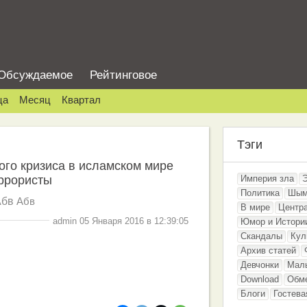
Обсуждаемое
Рейтинговое
ца
Месяц
Квартал
Тэги
го кризиса в исламском мире
еррористы
Империя зла
Политика
Шым
Абв
Абв
В мире
Центр
admin 05 Января 2016 в 12:39:05
Юмор и Истори
Скандалы
Кул
Архив статей
Девчонки
Мал
Download
Обм
Блоги
Гостева