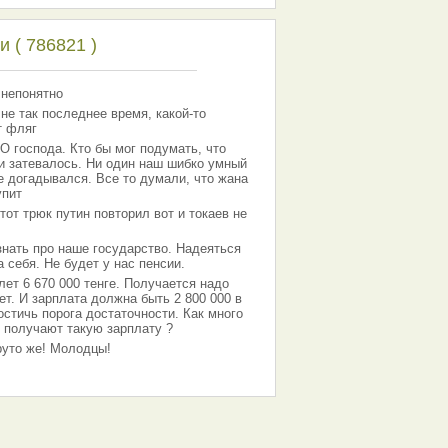
 ( 786821 )
 непонятно
 не так последнее время, какой-то
т фляг
господа. Кто бы мог подумать, что
 и затевалось. Ни один наш шибко умный
е догадывался. Все то думали, что жана
упит
тот трюк путин повторил вот и токаев не
знать про наше государство. Надеяться
 себя. Не будет у нас пенсии.
лет 6 670 000 тенге. Получается надо
ет. И зарплата должна быть 2 800 000 в
остичь порога достаточности. Как много
 получают такую зарплату ?
Круто же! Молодцы!