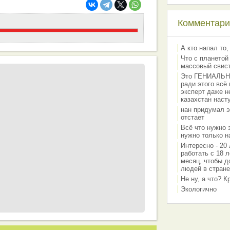
Комментарии
А кто напал то,
Что с планетой
массовый свис
Это ГЕНИАЛЬНО 
ради этого всё
эксперт даже н
казахстан наст
нан придумал э
отстает
Всё что нужно 
нужно только на
Интересно - 20 
работать с 18 л
месяц, чтобы д
людей в стране
Не ну, а что? 
Экологично