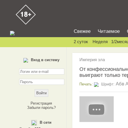
Свежее
Читаемое
2 суток
Неделя
1/2меся
Империя зла
Вход в систему
От конфессионально
выиграют только т
Абв
Печать:
Шрифт:
Регистрация
Забыли пароль?
В сети