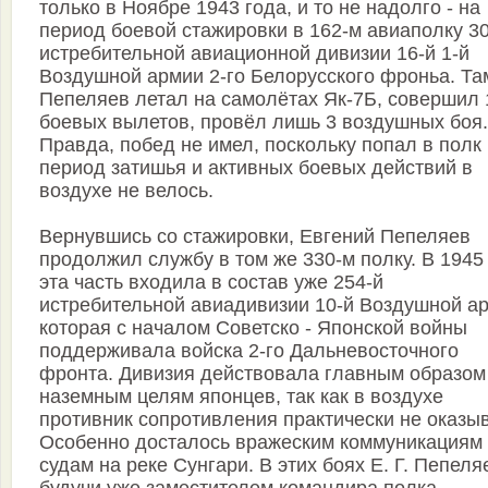
только в Ноябре 1943 года, и то не надолго - на
период боевой стажировки в 162-м авиаполку 3
истребительной авиационной дивизии 16-й 1-й
Воздушной армии 2-го Белорусского фроньа. Та
Пепеляев летал на самолётах Як-7Б, совершил 
боевых вылетов, провёл лишь 3 воздушных боя.
Правда, побед не имел, поскольку попал в полк
период затишья и активных боевых действий в
воздухе не велось.
Вернувшись со стажировки, Евгений Пепеляев
продолжил службу в том же 330-м полку. В 1945
эта часть входила в состав уже 254-й
истребительной авиадивизии 10-й Воздушной а
которая с началом Советско - Японской войны
поддерживала войска 2-го Дальневосточного
фронта. Дивизия действовала главным образом
наземным целям японцев, так как в воздухе
противник сопротивления практически не оказы
Особенно досталось вражеским коммуникациям
судам на реке Сунгари. В этих боях Е. Г. Пепеля