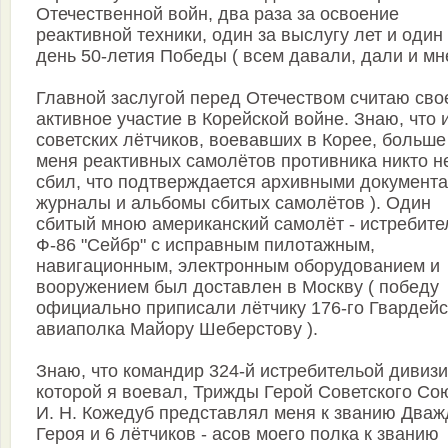
Отечественной войн, два раза за освоение
реактивной техники, один за выслугу лет и один
день 50-летия Победы ( всем давали, дали и мне
Главной заслугой перед Отечеством считаю сво
активное участие в Корейской войне. Знаю, что 
советских лётчиков, воевавших в Корее, больше
меня реактивных самолётов противника никто н
сбил, что подтверждается архивными документа
журналы и альбомы сбитых самолётов ). Один
сбитый мною американский самолёт - истребите
Ф-86 "Сейбр" с исправным пилотажным,
навигационным, электронным оборудованием и
вооружением был доставлен в Москву ( победу
официально приписали лётчику 176-го Гвардейс
авиаполка Майору Шеберстову ).
Знаю, что командир 324-й истребительой дивизи
которой я воевал, Трижды Герой Советского Со
И. Н. Кожедуб представлял меня к званию Два
Героя и 6 лётчиков - асов моего полка к званию