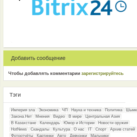
Добавить сообщение
Чтобы добавлять комментарии
зарeгиcтрирyйтeсь
Тэги
Империя зла
Экономика
ЧП
Наука и техника
Политика
Шымк
Закона.Нет
Мнения
Видео
В мире
Центральная Азия
В Казахстане
Календарь
Юмор и Истории
Новости оружия
HotNews
Скандалы
Культура
О нас
IT
Спорт
Архив статей
Фотоотчёты
Картинки
Авто
Девчонки
Мальчики