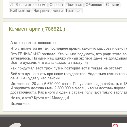
Любовь и отношения
Опросы
Download
Обменник
Ссылки
Библиотека
Ядерщик
Блоги
Гостевая
Комментарии ( 786821 )
А кто напал то, непонятно
Что с планетой не так последнее время, какой-то массовый свист
Это ГЕНИАЛЬНО господа. Кто бы мог подумать, что ради этого вс
затевалось. Ни один наш шибко умный эксперт даже не догадывал
Все то думали, что жана казахстан наступит
нан придумал этот трюк путин повторил вот и токаев не отстает
Всё что нужно знать про наше государство. Надеяться нужно толь
себя. Не будет у нас пенсии.
Интересно - 20 лет 6 670 000 тенге. Получается надо работать с 18
И зарплата должна быть 2 800 000 в месяц, чтобы достичь порога
достаточности. Как много людей в стране получают такую зарплат
Не ну, а что? Круто же! Молодцы!
Экологично