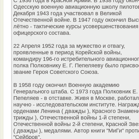
С 1936 года в Красной Армии. В 1938 году окон
Одесскую военную авиационную школу пилото
Декабря 1943 года участвовал в Великой
Отечественной войне. В 1947 году окончил Вы
лётно - тактические курсы усовершенствования
офицерского состава.
22 Апреля 1952 года за мужество и отвагу,
проявленные в период Корейской войны,
командиру 196-го истребительного авиационно
полка Полковнику Е. Г. Пепеляеву было присв
звание Героя Советского Союза.
В 1958 году окончил Военную академию
Генерального штаба. С 1973 года Полковник Е. 
Пепеляев - в отставке. Живя в Москве, работал
научно - исследовательском институте. Награж
орденами Ленина ( дважды ), Красного Знамени
трижды ), Отечественной войны 1-й степени,
Отечественной войны 2-й степени, Красной Зв
( дважды ), медалями. Автор книги "МиГи" прот
"Сейбров".