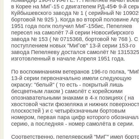
Командир 196-го ИАП Е. Г. Пепеляев начал воев
в Корее на МиГ-15 с двигателем РД-45Ф 9-й сер
Куйбышевского завода № 1 ( серийный № 10902
бортовой № 925 ). Когда во второй половине Ап
1951 года полк получил МиГ-15бис, Пепеляев
пересел на самолёт 7-й серии Новосибирского
завода № 153 ( № 0715368, бортовой № 768 ). С
поступлением новых "МиГов" 13-й серии 153-го
завода Пепеляеву достался самолёт № 1315325
изготовленный в начале Апреля 1951 года.
По воспоминаниям ветеранов 196-го полка, "Ми
13-й серии первоначально имели следующую
окраску: "белый" ( то есть - покрытый лишь
бесцветным лаком ) самолёт с корейскими
опознавательными знаками в 4-х позициях ( на
хвостовой части фюзеляжа и нижних поверхнос
плоскостей ) и с четырёхзначным бортовым
номером, первая пара цифр которого обозначал
серию, а последняя - номер самолёта в серии.
Соответственно, пепеляевский "МиГ" имел борт