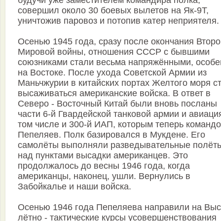
будучи уже заместителем командира полка,
совершил около 30 боевых вылетов на Як-9Т,
уничтожив паровоз и потопив катер неприятеля.
Осенью 1945 года, сразу после окончания Второ
Мировой войны, отношения СССР с бывшими
союзниками стали весьма напряжёнными, особе
на Востоке. После ухода Советской Армии из
Маньчжурии в китайских портах Желтого моря с
высаживаться американские войска. В ответ в
Северо - Восточный Китай были вновь посланы
части 6-й Гвардейской танковой армии и авиация
том числе и 300-й ИАП, которым теперь команд
Пепеляев. Полк базировался в Мукдене. Его
самолёты выполняли разведывательные полёт
над пунктами высадки американцев. Это
продолжалось до весны 1946 года, когда
американцы, наконец, ушли. Вернулись в
Забойкалье и наши войска.
Осенью 1946 года Пепеляева направили на Вы
лётно - тактические курсы усовершенствования