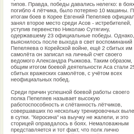
типов. Правда, победы давались нелегко: в боя
погибло 4 лётчика, было потеряно 10 машины. 
итогам боев в Корее Евгений Пепеляев официа
занял второе место среди Асов - истребителей,
уступив первенство Николаю Сутягину,
одержавшему 23 официальные победы. Однако,
выяснилось после выхода в свет воспоминаний
Пепеляева о Корейской войне, ещё 2 сбитых им
самолёта он записал на личный счет своего
ведомого Александра Рыжкова. Таким образом,
общим итогом боевой деятельности Аса стали 2
сбитых вражеских самолётов, с учётом всех
неофициальных побед.
Среди причин успешной боевой работы своего
полка Пепеляев называет высокую
работоспособность и слётанность лётчиков,
совершавших по нескольку тренировочных выле
в сутки. "Керосина" на выучку не жалели, и это
сторицей оправдалось в боях. Немаловажным
представляется и тот факт, что полк лично