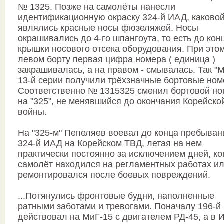
№ 1325. Позже на самолёты нанесли
идентификационную окраску 324-й ИАД, каково
являлись красные носы фюзеляжей. Носы
окрашивались до 4-го шпангоута, то есть до кон
крышки носового отсека оборудования. При это
левом борту первая цифра номера ( единица )
закрашивалась, а на правом - смывалась. Так "
13-й серии получили трёхзначные бортовые ном
Соответственно № 1315325 сменил бортовой н
на "325", не менявшийся до окончания Корейско
войны.
На "325-м" Пепеляев воевал до конца пребыван
324-й ИАД на Корейском ТВД, летая на нем
практически постоянно за исключением дней, ко
самолёт находился на регламентных работах и
ремонтировался после боевых повреждений.
...Потянулись фронтовые будни, наполненные
ратными заботами и тревогами. Поначалу 196-й
действовал на МиГ-15 с двигателем РД-45, а в 