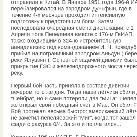
отправили в Китай. В Январе 1951 года 196-й И
перебазировался на аэродром Дуньфын, где в
течение 4-х месяцев проходил интенсивную
подготовку к предстоящим боям. Затем
последовала очередная смена дислокации: с 1
Апреля полк Пепеляева вместе с 176-м ГвИАП,
также входившим в 324-ю истребительную
авиадивизию под командованием И. Н. Кожедуб
прибыл на пограничный аэродром Аньдун ( бере
реки Ялуцзян ). Основной задачей дивизии был
прикрытие ГЭС и железнодорожного моста чере
реку.
Первый бой часть приняла в составе дивизии
вечером того же дня. Тогда наши лётчики сбили
"Сейбра", но и сами потеряли два "МиГа". Пепе
же открыл свой победный счёт в Мае. Он сбил F
Бой протекал весьма быстро: американский лёт
не заметил пепеляевский "Миг", когда тот зашёл
сзади с ракурса 0/4. За это и поплатился...