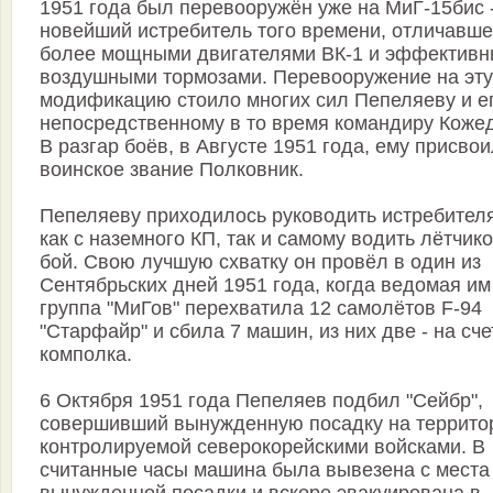
1951 года был перевооружён уже на МиГ-15бис 
новейший истребитель того времени, отличавш
более мощными двигателями ВК-1 и эффектив
воздушными тормозами. Перевооружение на эту
модификацию стоило многих сил Пепеляеву и е
непосредственному в то время командиру Кожед
В разгар боёв, в Августе 1951 года, ему присво
воинское звание Полковник.
Пепеляеву приходилось руководить истребител
как с наземного КП, так и самому водить лётчико
бой. Свою лучшую схватку он провёл в один из
Сентябрьских дней 1951 года, когда ведомая им
группа "МиГов" перехватила 12 самолётов F-94
"Старфайр" и сбила 7 машин, из них две - на сче
комполка.
6 Октября 1951 года Пепеляев подбил "Сейбр",
совершивший вынужденную посадку на террито
контролируемой северокорейскими войсками. В
считанные часы машина была вывезена с места