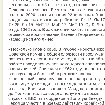
В 1958 году закончил Военную академию
Генерального штаба. С 1973 года Полковник Е. Г
Пепеляев - в запасе. Всего за свою лётную жиз
налетал 2020 часов и освоил 22 типа самолётов
среди них реактивные истребители: Як-15, Як-17
Як-25, Ла-15, МиГ-15, МиГ-17, МиГ-19, Су-9. Лет
он до 1962 года. В заключении хочется привести
отрывок из воспоминаний Евгения Георгиевича,
касающийся его лично:
- Несколько слов о себе. В Рабоче - Крестьянско
Советской армии в общей сложности прослужил
лет, из них 16 лет в ВВС и 21 год в ПВО. На лёт
работе находился 25 лет. Командовал авиаполк
авиадивизией. Списался в 1962 году, после того
в воздухе при большой перегрузке лопнул
кровеносный сосуд слухового нерва правого уха
свою службу никогда не просил должностей, зв
и наград. Воинские звания от Младшего лейтен
до Полковника, все ордена получил во время
службы в ВВС, пять орденов и Золотую Звезду
Героя за участия в боевых действиях Корейской