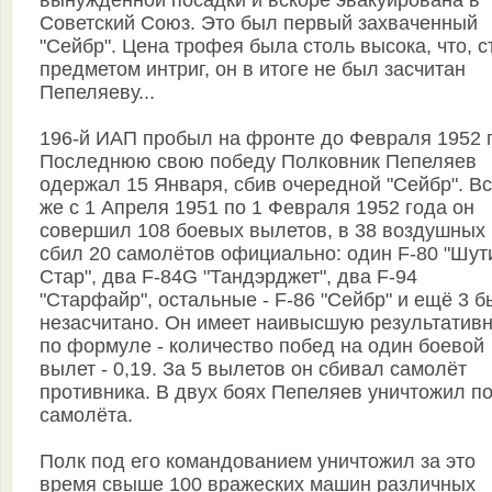
вынужденной посадки и вскоре эвакуирована в
Советский Союз. Это был первый захваченный
"Сейбр". Цена трофея была столь высока, что, с
предметом интриг, он в итоге не был засчитан
Пепеляеву...
196-й ИАП пробыл на фронте до Февраля 1952 
Последнюю свою победу Полковник Пепеляев
одержал 15 Января, сбив очередной "Сейбр". Вс
же с 1 Апреля 1951 по 1 Февраля 1952 года он
совершил 108 боевых вылетов, в 38 воздушных
сбил 20 самолётов официально: один F-80 "Шут
Стар", два F-84G "Тандэрджет", два F-94
"Старфайр", остальные - F-86 "Сейбр" и ещё 3 
незасчитано. Он имеет наивысшую результативн
по формуле - количество побед на один боевой
вылет - 0,19. За 5 вылетов он сбивал самолёт
противника. В двух боях Пепеляев уничтожил по
самолёта.
Полк под его командованием уничтожил за это
время свыше 100 вражеских машин различных