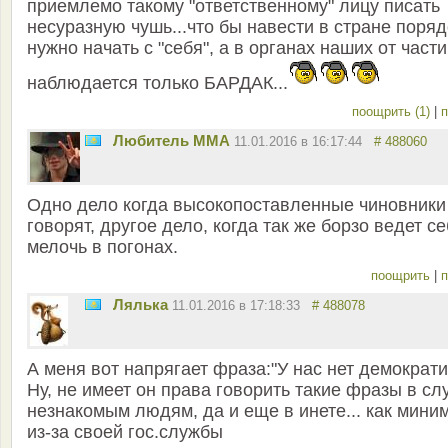
приемлемо такому "ответственному" лицу писать
несуразную чушь...что бы навести в стране поряд
нужно начать с "себя", а в органах наших от части
наблюдается только БАРДАК...
поощрить (1)
|
п
Любитель ММА
11.01.2016 в 16:17:44
# 488060
Одно дело когда высокопоставленные чиновники
говорят, другое дело, когда так же борзо ведет с
мелочь в погонах.
поощрить
|
п
Лялька
11.01.2016 в 17:18:33
# 488078
А меня вот напрягает фраза:"У нас нет демократи
Ну, не имеет он права говорить такие фразы в слу
незнакомым людям, да и еще в инете... как мини
из-за своей гос.службы