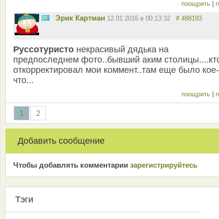
поощрить
|
п
Эрик Картман
12.01.2016 в 00:13:32
# 488193
Руссотуристо
некрасивый дядька на
предпоследнем фото..бывший аким столицы....кт
откорректировал мои коммент..там еще было кое-
что...
поощрить
|
п
1
2
Добавить сообщение
Чтобы добавлять комментарии
зарeгиcтрирyйтeсь
Тэги