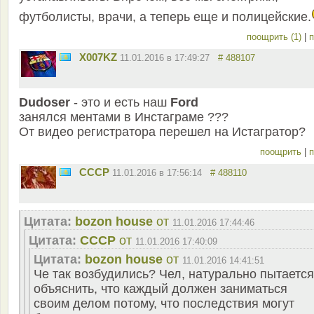
футболисты, врачи, а теперь еще и полицейские.
поощрить (1)
|
п
X007KZ
11.01.2016 в 17:49:27
# 488107
Dudoser
- это и есть наш
Ford
занялся ментами в Инстаграме ???
От видео регистратора перешел на Истагратор?
поощрить
|
п
СССР
11.01.2016 в 17:56:14
# 488110
Цитата:
bozon house
от
11.01.2016 17:44:46
Цитата:
СССР
от
11.01.2016 17:40:09
Цитата:
bozon house
от
11.01.2016 14:41:51
Че так возбудились? Чел, натурально пытается
объяснить, что каждый должен заниматься
своим делом потому, что последствия могут