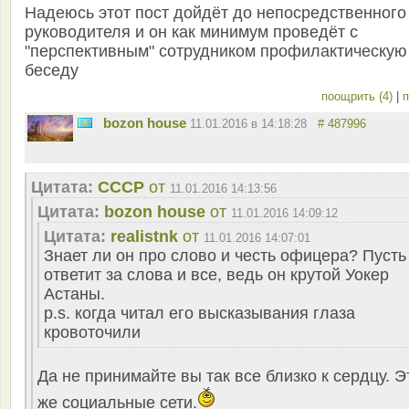
Надеюсь этот пост дойдёт до непосредственного
руководителя и он как минимум проведёт с
"перспективным" сотрудником профилактическую
беседу
поощрить (4)
|
п
bozon house
11.01.2016 в 14:18:28
# 487996
Цитата:
СССР
от
11.01.2016 14:13:56
Цитата:
bozon house
от
11.01.2016 14:09:12
Цитата:
realistnk
от
11.01.2016 14:07:01
Знает ли он про слово и честь офицера? Пусть
ответит за слова и все, ведь он крутой Уокер
Астаны.
p.s. когда читал его высказывания глаза
кровоточили
Да не принимайте вы так все близко к сердцу. Э
же социальные сети.