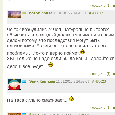
поощрить (1)
|
п
bozon house
11.01.2016 в 14:41:51
# 488017
Че так возбудились? Чел, натурально пытается
объяснить, что каждый должен заниматься своим
делом потому, что последствия могут быть
плачевными. А если его кто не понял - это его
проблемы. Кто-то и верно поймет.
ЗЫ. Только не надо если бы да кабы - делайте с
дело и все будет
поощрить (1)
|
п
Эрик Картман
11.01.2016 в 14:52:09
# 488023
На Таса сильно смахивает...
поощрить (1)
|
п
Alexy