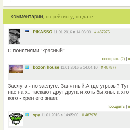
Комментарии,
,
по рейтингу
по дате
PIKASSO
11.01.2016 в 14:03:00
# 487975
С понятиями "красный"
поощрить (2)
|
п
bozon house
11.01.2016 в 14:04:10
# 487977
Заслуга - по заслуге. Занятный.А где угрозы? Тут
нас на х.. таскают друг друга и хоть бы хны, а хто
кого - хрен его знает.
поощрить
|
п
spy
11.01.2016 в 14:05:00
# 487978