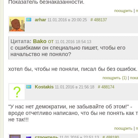
Показатель безнаказанности.
поощрить
|
п
arhar
11.01.2016 в 20:00:25
# 488137
Цитата:
Bako
от
11.01.2016 18:54:13
с ошибками он специально пишет, чтобы его
начальство не поняло?
хотел бы, чтобы не поняли, писал бы без ошибок.
поощрить (1)
|
пока
Kostakis
11.01.2016 в 21:56:18
# 488174
"У нас нет демократии, не забывайте об этом!" -
вроде отчетливо написано, что бы не понять как 
не так!!!
поощрить
|
п
строитель
11.01.2016 в 22:51:13
# 488180