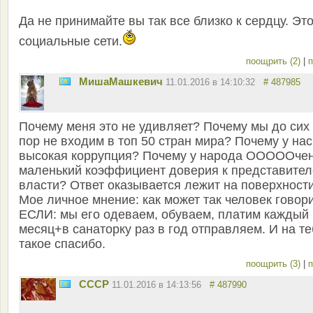
Да не принимайте вы так все близко к сердцу. Эт
социальные сети.
поощрить (2)
|
п
MишаМашкевич
11.01.2016 в 14:10:32
# 487985
Почему меня это не удивляет? Почему мы до сих
пор не входим в топ 50 стран мира? Почему у нас
высокая коррупция? Почему у народа ОООООче
маленький коэффициент доверия к представите
власти? Ответ оказывается лежит на поверхности
Мое личное мнение: как может так человек говор
ЕСЛИ: мы его одеваем, обуваем, платим каждый
месяц+в санаторку раз в год отправляем. И на т
такое спасибо.
поощрить (3)
|
п
СССР
11.01.2016 в 14:13:56
# 487990