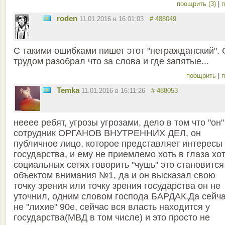
поощрить (3)
|
п
roden
11.01.2016 в 16:01:03
# 488049
С такими ошибками пишет этот "негражданский". 
трудом разобрал что за слова и где запятые...
поощрить
|
п
Temka
11.01.2016 в 16:11:26
# 488053
нееее ребят, угрозы угрозами, дело в том что "он"
сотрудник ОРГАНОВ ВНУТРЕННИХ ДЕЛ, он
публичное лицо, которое представляет интересы
государства, и ему не приемлемо хоть в глаза хот
социальных сетях говорить "чушь" это становится
объектом внимания №1, да и он высказал свою
точку зрения или точку зрения государства он не
уточнил, одним словом господа БАРДАК.Да сейч
не "лихие" 90е, сейчас вся власть находится у
государства(МВД в том числе) и это просто не