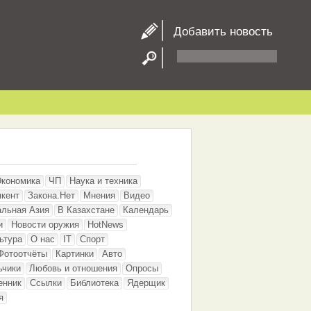
Добавить новость
Экономика
ЧП
Наука и техника
кент
Закона.Нет
Мнения
Видео
альная Азия
В Казахстане
Календарь
и
Новости оружия
HotNews
ьтура
О нас
IT
Спорт
Фотоотчёты
Картинки
Авто
ьчики
Любовь и отношения
Опросы
енник
Ссылки
Библиотека
Ядерщик
я