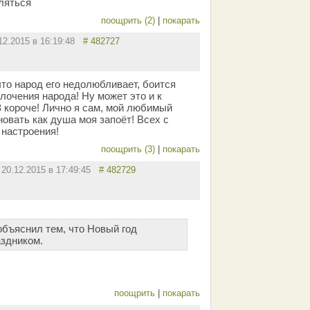
шляться
поощрить (2)
|
покарать
12.2015 в 16:19:48
# 482727
что народ его недолюбливает, боится
лочения народа! Ну может это и к
З короче! Лично я сам, мой любимый
новать как душа моя запоёт! Всех с
настроения!
поощрить (3)
|
покарать
20.12.2015 в 17:49:45
# 482729
бъяснил тем, что Новый год
здником.
поощрить
|
покарать