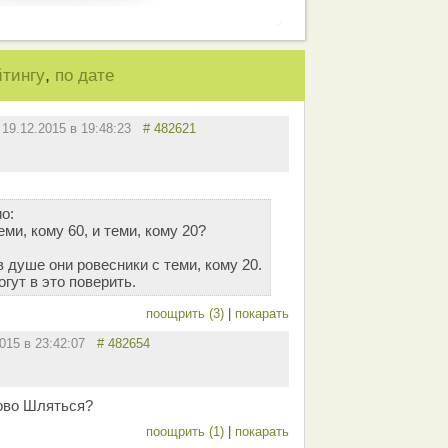
,
йтингу
по дате
19.12.2015 в 19:48:23
# 482621
о:
ми, кому 60, и теми, кому 20?
о в душе они ровесники с теми, кому 20.
огут в это поверить.
поощрить (3)
|
покарать
2015 в 23:42:07
# 482654
лово Шляться?
поощрить (1)
|
покарать