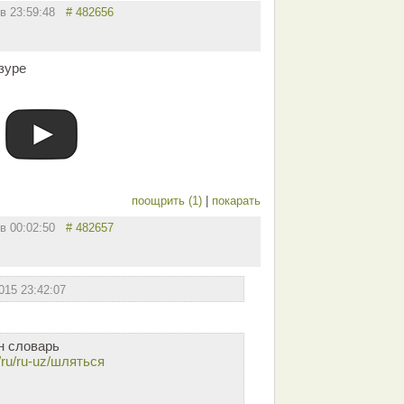
 в 23:59:48
# 482656
зуре
поощрить (1)
|
покарать
 в 00:02:50
# 482657
015 23:42:07
н словарь
/ru/ru-uz/шляться