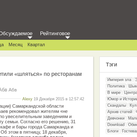
Обсуждаемое
Рейтинговое
ца
Месяц
Квартал
Тэги
етили «шляться» по ресторанам
Империя зла
Политика
Шым
Абв
Абв
В мире
Центр
Alexy
19 Декабря 2015 в 12:57:42
Юмор и Истори
Скандалы
Кул
ации) Самаркандской области
заев рекомендовал жителям «не
Архив статей
 по увеселительным заведениям и
Девчонки
Мал
гу семьи. Согласно его решению, 31
Download
Обм
 кафе и бары города Самарканда и
Блоги
Гостева
Об этом в пятницу, 18 декабря,