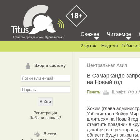
Свежее
Читаемое
2 суток
Неделя
1/2меся
Центральная Азия
Вход в систему
В Самарканде запр
на Новый год
Абв
Печать:
Шрифт:
Хоким (глава администр
Регистрация
Узбекистана Зойир Мир
Забыли пароль?
шляться» на Новый год
отметить праздник в кру
декабря все рестораны,
В сети
области будут закрыты. 