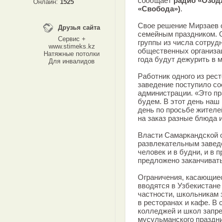
сообщает
радио «Озод
Онлайн:
1525
«Свобода»)
.
Свое решение Мирзаев о
Друзья сайта
семейным праздником. 
Сервис +
группы из числа сотруд
www.stimeks.kz
общественных организац
Натяжные потолки
года будут дежурить в 
Для инвалидов
Работник одного из рес
заведение поступило с
администрации. «Это пр
будем. В этот день наш 
день по просьбе жителе
на заказ разные блюда 
Власти Самаркандской 
развлекательным заведе
человек и в будни, и в 
предложено заканчивать
Ограничения, касающие
вводятся в Узбекистане 
частности, школьникам
в ресторанах и кафе. В
колледжей и школ запре
мусульманского праздни