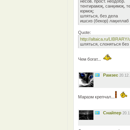
несов. прост. неодобр.
тентирамоқ, санқимоқ, т
юрмоқ;
шляться, без дела
ишсиз (бекор) лақиллаб
Quote:
http://altaica.ru/LIBRARY
шляться, слоняться без
Чем богат...
Рамзес
20.12
Маразм крепчал...
Снайпер
20.