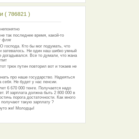
 ( 786821 )
 непонятно
 не так последнее время, какой-то
т фляг
господа. Кто бы мог подумать, что
 и затевалось. Ни один наш шибко умный
е догадывался. Все то думали, что жана
упит
тот трюк путин повторил вот и токаев не
знать про наше государство. Надеяться
 себя. Не будет у нас пенсии.
лет 6 670 000 тенге. Получается надо
ет. И зарплата должна быть 2 800 000 в
остичь порога достаточности. Как много
 получают такую зарплату ?
Круто же! Молодцы!