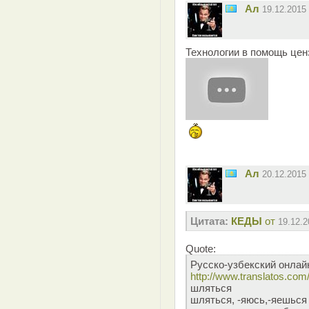
Ал
19.12.2015
Технологии в помощь цен
Ал
20.12.2015
Цитата:
КЕДЫ
от
19.12.2
Quote:
Русско-узбекский онлай
http://www.translatos.com
шляться
шляться, -яюсь,-яешься