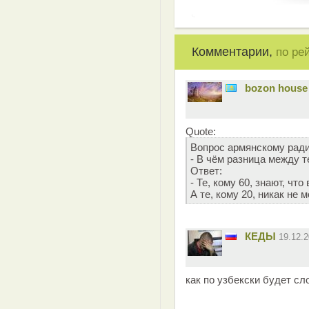
Комментарии,
по ре
bozon house
Quote:
Вопрос армянскому ради
- В чём разница между те
Ответ:
- Те, кому 60, знают, чт
А те, кому 20, никак не м
КЕДЫ
19.12.
как по узбекски будет с