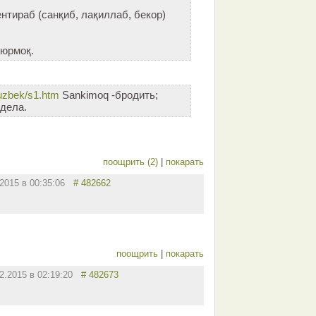
ентираб (санқиб, лақиллаб, бекор)
 юрмоқ.
/uzbek/s1.htm
Sаnkimоq -бродить;
 дела.
поощрить (2)
|
покарать
.2015 в 00:35:06
# 482662
поощрить
|
покарать
12.2015 в 02:19:20
# 482673