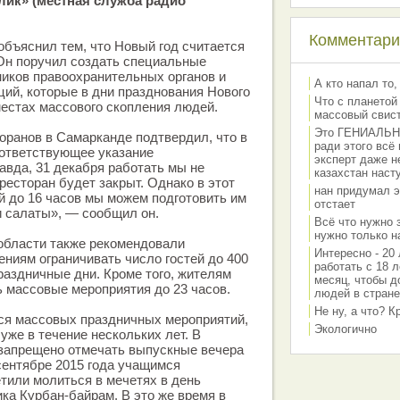
лик» (местная служба радио
Комментарии
бъяснил тем, что Новый год считается
Он поручил создать специальные
ников правоохранительных органов и
А кто напал то,
ий, которые в дни празднования Нового
Что с планетой
местах массового скопления людей.
массовый свис
Это ГЕНИАЛЬНО 
торанов в Самарканде подтвердил, что в
ради этого всё
оответствующее указание
эксперт даже н
авда, 31 декабря работать мы не
казахстан наст
ресторан будет закрыт. Однако в этот
нан придумал э
й до 16 часов мы можем подготовить им
отстает
и салаты», — сообщил он.
Всё что нужно 
нужно только на
области также рекомендовали
Интересно - 20 
ниям ограничивать число гостей до 400
работать с 18 л
праздничные дни. Кроме того, жителям
месяц, чтобы д
 массовые мероприятия до 23 часов.
людей в стране
Не ну, а что? 
ся массовых праздничных мероприятий,
Экологично
уже в течение нескольких лет. В
 запрещено отмечать выпускные вечера
 сентябре 2015 года учащимся
тили молиться в мечетях в день
ка Курбан-байрам. В это же время в