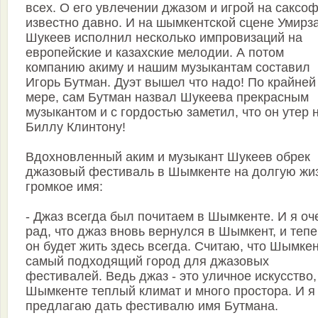
всех. О его увлечении джазом и игрой на саксо
известно давно. И на шымкентской сцене Умирз
Шукеев исполнил несколько импровизаций на
европейские и казахские мелодии. А потом
компанию акиму и нашим музыкантам составил
Игорь Бутман. Дуэт вышел что надо! По крайней
мере, сам Бутман назвал Шукеева прекрасным
музыкантом и с гордостью заметил, что он утер 
Биллу Клинтону!
Вдохновленный аким и музыкант Шукеев обрек
джазовый фестиваль в Шымкенте на долгую жиз
громкое имя:
- Джаз всегда был почитаем в Шымкенте. И я оч
рад, что джаз вновь вернулся в Шымкент, и теп
он будет жить здесь всегда. Считаю, что Шымкен
самый подходящий город для джазовых
фестивалей. Ведь джаз - это уличное искусство,
Шымкенте теплый климат и много простора. И я
предлагаю дать фестивалю имя Бутмана.