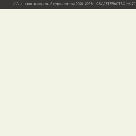
© Агентство гражданской журналистики 2006- 2026гг. СВИДЕТЕЛЬСТВО №17