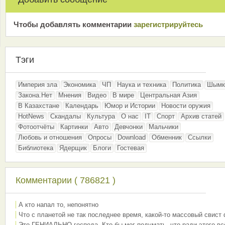
Чтобы добавлять комментарии
зарeгиcтрирyйтeсь
Тэги
Империя зла
Экономика
ЧП
Наука и техника
Политика
Шымк
Закона.Нет
Мнения
Видео
В мире
Центральная Азия
В Казахстане
Календарь
Юмор и Истории
Новости оружия
HotNews
Скандалы
Культура
О нас
IT
Спорт
Архив статей
Фотоотчёты
Картинки
Авто
Девчонки
Мальчики
Любовь и отношения
Опросы
Download
Обменник
Ссылки
Библиотека
Ядерщик
Блоги
Гостевая
Комментарии ( 786821 )
А кто напал то, непонятно
Что с планетой не так последнее время, какой-то массовый свист
Это ГЕНИАЛЬНО господа. Кто бы мог подумать, что ради этого вс