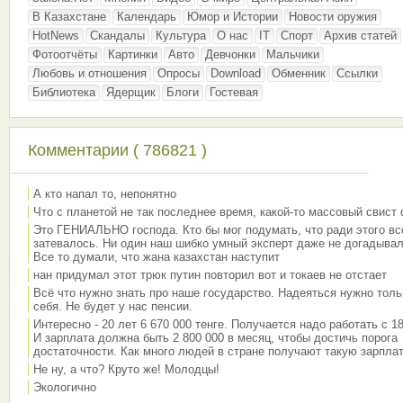
В Казахстане
Календарь
Юмор и Истории
Новости оружия
HotNews
Скандалы
Культура
О нас
IT
Спорт
Архив статей
Фотоотчёты
Картинки
Авто
Девчонки
Мальчики
Любовь и отношения
Опросы
Download
Обменник
Ссылки
Библиотека
Ядерщик
Блоги
Гостевая
Комментарии ( 786821 )
А кто напал то, непонятно
Что с планетой не так последнее время, какой-то массовый свист
Это ГЕНИАЛЬНО господа. Кто бы мог подумать, что ради этого вс
затевалось. Ни один наш шибко умный эксперт даже не догадывал
Все то думали, что жана казахстан наступит
нан придумал этот трюк путин повторил вот и токаев не отстает
Всё что нужно знать про наше государство. Надеяться нужно толь
себя. Не будет у нас пенсии.
Интересно - 20 лет 6 670 000 тенге. Получается надо работать с 18
И зарплата должна быть 2 800 000 в месяц, чтобы достичь порога
достаточности. Как много людей в стране получают такую зарплат
Не ну, а что? Круто же! Молодцы!
Экологично