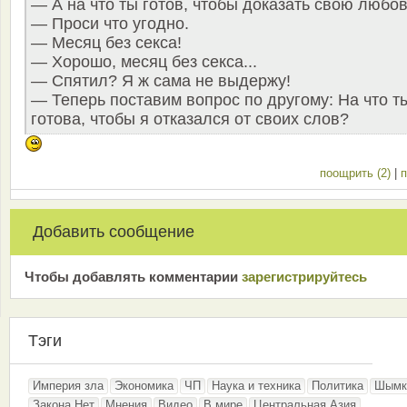
— А на что ты готов, чтобы доказать свою любо
— Проси что угодно.
— Месяц без cекcа!
— Хорошо, месяц без cекcа...
— Спятил? Я ж сама не выдержу!
— Теперь поставим вопрос по другому: На что т
готова, чтобы я отказался от своих слов?
поощрить (2)
|
п
Добавить сообщение
Чтобы добавлять комментарии
зарeгиcтрирyйтeсь
Тэги
Империя зла
Экономика
ЧП
Наука и техника
Политика
Шымк
Закона.Нет
Мнения
Видео
В мире
Центральная Азия