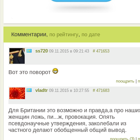
Комментарии,
,
по рейтингу
по дате
ss720
09.11.2015 в 09:21:43
# 471653
Вот это поворот
поощрить
|
п
vladtr
09.11.2015 в 10:27:55
# 471683
Для Британии это возможно и правда,а про наши
женщин ложь, пи...ж, провокация. Опять
псевдонаучные утверждения, заколебали из
частного делают обобщенный общий вывод.
поощрить (3)
|
п