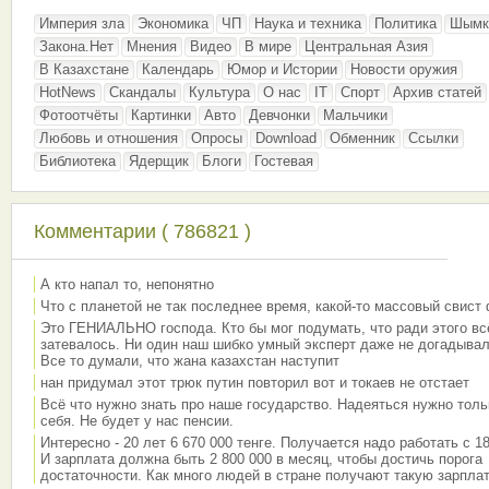
Империя зла
Экономика
ЧП
Наука и техника
Политика
Шымк
Закона.Нет
Мнения
Видео
В мире
Центральная Азия
В Казахстане
Календарь
Юмор и Истории
Новости оружия
HotNews
Скандалы
Культура
О нас
IT
Спорт
Архив статей
Фотоотчёты
Картинки
Авто
Девчонки
Мальчики
Любовь и отношения
Опросы
Download
Обменник
Ссылки
Библиотека
Ядерщик
Блоги
Гостевая
Комментарии ( 786821 )
А кто напал то, непонятно
Что с планетой не так последнее время, какой-то массовый свист
Это ГЕНИАЛЬНО господа. Кто бы мог подумать, что ради этого вс
затевалось. Ни один наш шибко умный эксперт даже не догадывал
Все то думали, что жана казахстан наступит
нан придумал этот трюк путин повторил вот и токаев не отстает
Всё что нужно знать про наше государство. Надеяться нужно толь
себя. Не будет у нас пенсии.
Интересно - 20 лет 6 670 000 тенге. Получается надо работать с 18
И зарплата должна быть 2 800 000 в месяц, чтобы достичь порога
достаточности. Как много людей в стране получают такую зарплат