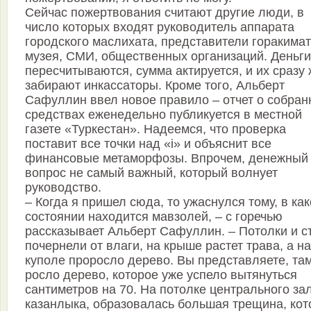
Сейчас пожертвования считают другие люди, в
число которых входят руководитель аппарата
городского маслихата, представители горакимат
музея, СМИ, общественных организаций. Деньги
пересчитываются, сумма актируется, и их сразу
забирают инкассаторы. Кроме того, Альберт
Сафуллин ввел новое правило – отчет о собран
средствах еженедельно публикуется в местной
газете «Туркестан». Надеемся, что проверка
поставит все точки над «i» и объяснит все
финансовые метаморфозы. Впрочем, денежный
вопрос не самый важный, который волнует
руководство.
– Когда я пришел сюда, то ужаснулся тому, в ка
состоянии находится мавзолей, – с горечью
рассказывает Альберт Сафуллин. – Потолки и с
почернели от влаги, на крыше растет трава, а на
куполе проросло дерево. Вы представляете, та
росло дерево, которое уже успело вытянуться
сантиметров на 70. На потолке центрального за
казанлыка, образовалась большая трещина, кот