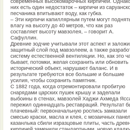
современных высокомарочных кирпичей. Однако
них есть один недостаток – кирпичи из саруанск
песчаника впитывают воду, как губка.
– Эти кирпичи капиллярным путем могут поднят
влагу на высоту до 40 метров, что как раз
составляет высоту мавзолея, – говорит А.
Сафуллин.
Древние зодчие учитывали этот аспект и залож
защитный слой под мавзолеем, а также разрабо
систему естественной вентиляции. Но, как это ч
бывает, потомки, желая сохранить или обновить
исторический объект, нарушают баланс. И в
результате требуются все большие и большие
усилия, чтобы сохранить памятник.
С 1882 года, когда отремонтировали пробитую
снарядами царских пушек крышу и заделали
выбоины в стенах, мавзолей Хаджи Ахмеда Ясс
пережил одиннадцать реставраций. Результат 
плачевный: первоначальную роспись замазали
смесью краски, масла и клея, с мозаичных пане
казанлыка сбили изразцовые плиты, часть древ
кирпичей заменили стандартными, новую кладк