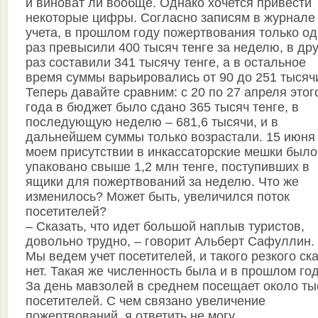
и виноват ли вообще. Однако хочется привести
некоторые цифры. Согласно записям в журнале
учета, в прошлом году пожертвования только о
раз превысили 400 тысяч тенге за неделю, в др
раз составили 341 тысячу тенге, а в остальное
время суммы варьировались от 90 до 251 тысяч
Теперь давайте сравним: с 20 по 27 апреля этог
года в бюджет было сдано 365 тысяч тенге, в
последующую неделю – 681,6 тысячи, и в
дальнейшем суммы только возрастали. 15 июня
моем присутствии в инкассаторские мешки было
упаковано свыше 1,2 млн тенге, поступивших в
ящики для пожертвований за неделю. Что же
изменилось? Может быть, увеличился поток
посетителей?
– Сказать, что идет большой наплыв туристов,
довольно трудно, – говорит Альберт Сафуллин.
Мы ведем учет посетителей, и такого резкого ск
нет. Такая же численность была и в прошлом год
За день мавзолей в среднем посещает около ты
посетителей. С чем связано увеличение
пожертвований, я ответить не могу.