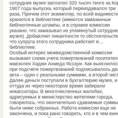
сотрудник музея заплатил 320 тысяч тенге за Ко
1907 года выпуска, который переиздавался три
раза. Причем этот экземпляр, по всей видимости
хранился в библиотеке (имеются замазанные
библиотечные штампы, и в справке комиссии
указано, что замазывал их упомянутый сотрудни
музея). Добавляет пикантности то обстоятельств
что супруга этого сотрудника работает в…
библиотеке.
Особый интерес межведомственной комиссии
вызывает схема учета пожертвований посетител
мавзолея Хаджи Ахмеда Яссауи. Как выяснилос
при подсчете пожертвований подписывалось дв
акта – один с реальными суммами, а второй чис
Далее деньги поступали в бухгалтерию музея, и
оттуда их через некоторое время забирали
инкассаторы. В многочисленных жалобах,
адресуемых в министерство жителями города,
говорилось, что окончательно сдаваемые суммы
были ниже собранных. Работа комиссии еще не
закончена, и пока рано говорить, кто и в чем вин