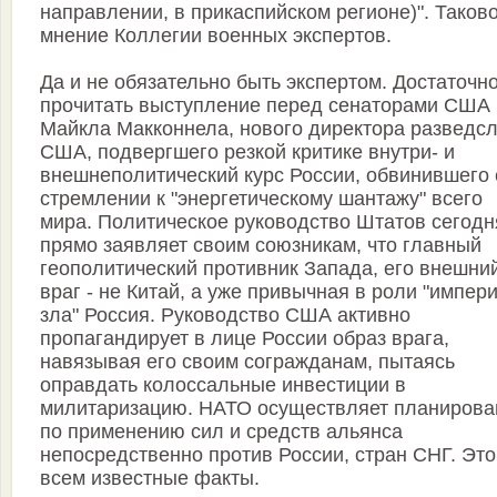
направлении, в прикаспийском регионе)". Таков
мнение Коллегии военных экспертов.
Да и не обязательно быть экспертом. Достаточн
прочитать выступление перед сенаторами США
Майкла Макконнела, нового директора разведс
США, подвергшего резкой критике внутри- и
внешнеполитический курс России, обвинившего 
стремлении к "энергетическому шантажу" всего
мира. Политическое руководство Штатов сегодн
прямо заявляет своим союзникам, что главный
геополитический противник Запада, его внешни
враг - не Китай, а уже привычная в роли "импер
зла" Россия. Руководство США активно
пропагандирует в лице России образ врага,
навязывая его своим согражданам, пытаясь
оправдать колоссальные инвестиции в
милитаризацию. НАТО осуществляет планирова
по применению сил и средств альянса
непосредственно против России, стран СНГ. Это
всем известные факты.