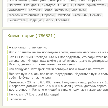
HotNews
Скандалы
Культура
О нас
IT
Спорт
Архив статей
Фотоотчёты
Картинки
Авто
Девчонки
Мальчики
Любовь и отношения
Опросы
Download
Обменник
Ссылки
Библиотека
Ядерщик
Блоги
Гостевая
Комментарии ( 786821 )
А кто напал то, непонятно
Что с планетой не так последнее время, какой-то массовый свист
Это ГЕНИАЛЬНО господа. Кто бы мог подумать, что ради этого вс
затевалось. Ни один наш шибко умный эксперт даже не догадывал
Все то думали, что жана казахстан наступит
нан придумал этот трюк путин повторил вот и токаев не отстает
Всё что нужно знать про наше государство. Надеяться нужно толь
себя. Не будет у нас пенсии.
Интересно - 20 лет 6 670 000 тенге. Получается надо работать с 18
И зарплата должна быть 2 800 000 в месяц, чтобы достичь порога
достаточности. Как много людей в стране получают такую зарплат
Не ну, а что? Круто же! Молодцы!
Экологично