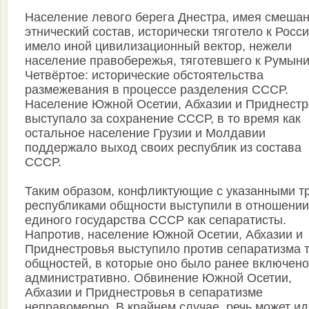
Население левого берега Днестра, имея смеша
этнический состав, исторически тяготело к Росси
имело иной цивилизационный вектор, нежели
население правобережья, тяготевшего к Румыни
Четвёртое: исторические обстоятельства
размежевания в процессе разделения СССР.
Население Южной Осетии, Абхазии и Приднестр
выступало за сохранение СССР, в то время как
остальное население Грузии и Молдавии
поддержало выход своих республик из состава
СССР.
Таким образом, конфликтующие с указанными т
республиками общности выступили в отношении
единого государства СССР как сепаратисты.
Напротив, население Южной Осетии, Абхазии и
Приднестровья выступило против сепаратизма 
общностей, в которые оно было ранее включено
административно. Обвинение Южной Осетии,
Абхазии и Приднестровья в сепаратизме
неправомерно. В крайнем случае, речь может ид