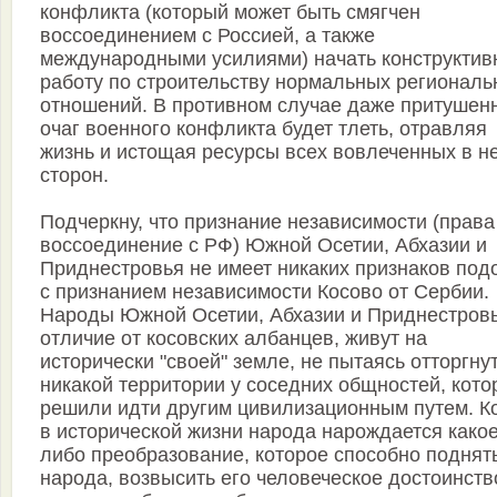
конфликта (который может быть смягчен
воссоединением с Россией, а также
международными усилиями) начать конструкти
работу по строительству нормальных региональ
отношений. В противном случае даже притушен
очаг военного конфликта будет тлеть, отравляя
жизнь и истощая ресурсы всех вовлеченных в н
сторон.
Подчеркну, что признание независимости (права
воссоединение с РФ) Южной Осетии, Абхазии и
Приднестровья не имеет никаких признаков под
с признанием независимости Косово от Сербии.
Народы Южной Осетии, Абхазии и Приднестровь
отличие от косовских албанцев, живут на
исторически "своей" земле, не пытаясь отторгну
никакой территории у соседних общностей, кот
решили идти другим цивилизационным путем. К
в исторической жизни народа нарождается какое
либо преобразование, которое способно поднят
народа, возвысить его человеческое достоинств