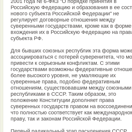
2001 года № 6-ФКЗ "О порядке принятия в
Российскую Федерацию и образования в ее сос
нового субъекта Российской Федерации" не
регулирует договорные отношения между
суверенными государствами, кроме как в форме
вхождения их в Российскую Федерацию на прав
субъекта РФ.
Для бывших союзных республик эта форма мож
ассоциироваться с потерей суверенитета, что м
привести к серьезным конфликтам. С этими
государствами возможны федеративные отнош
более высокого уровня, не умаляющие их
суверенные права, подобно федеративным
отношениям, существовавшим между союзными
республиками в СССР. Таким образом, это
положение Конституции дополняет права
суверенных государств правом на воссоединени
что полностью соответствует как международно
праву, так и законам Российской Федерации.
Первый радикальный этап расчленения СССР