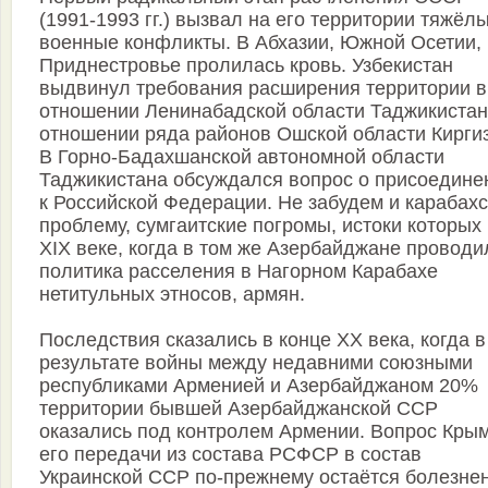
(1991-1993 гг.) вызвал на его территории тяжёл
военные конфликты. В Абхазии, Южной Осетии,
Приднестровье пролилась кровь. Узбекистан
выдвинул требования расширения территории в
отношении Ленинабадской области Таджикистан
отношении ряда районов Ошской области Киргиз
В Горно-Бадахшанской автономной области
Таджикистана обсуждался вопрос о присоедине
к Российской Федерации. Не забудем и карабах
проблему, сумгаитские погромы, истоки которых
XIX веке, когда в том же Азербайджане проводи
политика расселения в Нагорном Карабахе
нетитульных этносов, армян.
Последствия сказались в конце XX века, когда в
результате войны между недавними союзными
республиками Арменией и Азербайджаном 20%
территории бывшей Азербайджанской ССР
оказались под контролем Армении. Вопрос Крым
его передачи из состава РСФСР в состав
Украинской ССР по-прежнему остаётся болезне