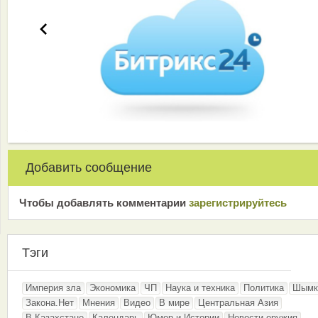
Добавить сообщение
Чтобы добавлять комментарии
зарeгиcтрирyйтeсь
Тэги
Империя зла
Экономика
ЧП
Наука и техника
Политика
Шымк
Закона.Нет
Мнения
Видео
В мире
Центральная Азия
В Казахстане
Календарь
Юмор и Истории
Новости оружия