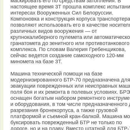
маскировать его по средствам затопления. В
настоящее время 3Т прошла комплекс испытани
интересах Вооруженных Сил Белоруссии.
Компоновка и конструкция корпуса транспортер
позволяют использовать его в качестве носител
различных видов вооружения — от
крупнокалиберного пулемета или автоматическо
гранатомета до зенитного или противотанкового
комплекса. По словам Валерия Гребенщикова,
сейчас ведется создание самоходного 120-мм
миномета на базе 3Т.
Машина технической помощи на базе
модернизированного БТР-70 предназначена дл
эвакуации поврежденных или неисправных маш
поля боя и их ремонта в полевых условиях. БР
оснащен богатым набором ремонтного инструме
и оборудования, в том числе предназначенного
разрезания бронекорпуса, а также грузовой
платформой и съемной кран-балкой. Машина м
буксировать поврежденный БТР не только по
дороге, но и на плаву. Вместо штатной для БТР-