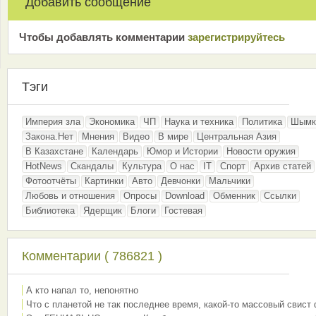
Добавить сообщение
Чтобы добавлять комментарии
зарeгиcтрирyйтeсь
Тэги
Империя зла
Экономика
ЧП
Наука и техника
Политика
Шымк
Закона.Нет
Мнения
Видео
В мире
Центральная Азия
В Казахстане
Календарь
Юмор и Истории
Новости оружия
HotNews
Скандалы
Культура
О нас
IT
Спорт
Архив статей
Фотоотчёты
Картинки
Авто
Девчонки
Мальчики
Любовь и отношения
Опросы
Download
Обменник
Ссылки
Библиотека
Ядерщик
Блоги
Гостевая
Комментарии ( 786821 )
А кто напал то, непонятно
Что с планетой не так последнее время, какой-то массовый свист