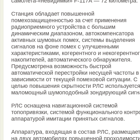
самолета-«невидимки» F-117А — 72 километра.
Станция обладает повышенной
помехозащищенностью за счет применения
радиоприемного устройства с большим
динамическим диапазоном, автокомпенсатора
активных шумовых помех, системы выделения
сигналов на фоне помех с улучшенными
характеристиками, когерентного и некогерентно
накопителей, автоматического обнаружителя.
Предусмотрена возможность быстрой
автоматической перестройки несущей частоты в
зависимости от текущей помеховой ситуации. С
целью повышения скрытности РЛС используетс
маломощный шумоподобный зондирующий сигн
РЛС оснащена навигационной системой
топопривязки, системой функционального контр
аппаратурой имитации принятых сигналов.
Аппаратура, входящая в состав РЛС, размещае
на двух автомобилях повышенной проходимости