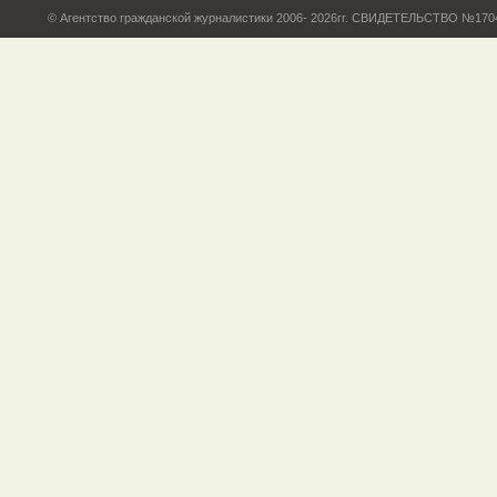
© Агентство гражданской журналистики 2006- 2026гг. СВИДЕТЕЛЬСТВО №17