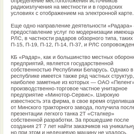
определение местоположения источников
радиоизлучения на местности и в городских
условиях с отображением на электронной карте.
Еще одно направление деятельности «Радара»
предоставление услуг по модернизации имеющ
РЛС, в частности радаров обзорного типа, таких
П-15, П-19, П-12, П-14, П-37, и РЛС сопровожден
КБ «Радар», как и большинство местных оборон
предприятий, является государственной
собственностью Республики Беларусь. Однако в
республике имеется также ряд частных структур,
наиболее заметные из которых — ОАО «Пеленг»
производственно-торговое частное унитарное
предприятие «Минотор-Сервис». Широкую
известность эта фирма, в свое время отделивш
от Минского тракторного завода, получила посл
презентации легкого танка 2Т «Сталкер»
собственной разработки. За прошедшие после
создания 2Т 7 лет найти заказчиков на уникальн
но при этом и недешевую машину не удалось.