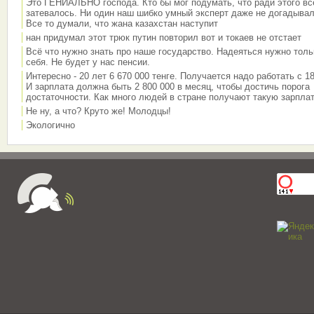
Это ГЕНИАЛЬНО господа. Кто бы мог подумать, что ради этого вс
затевалось. Ни один наш шибко умный эксперт даже не догадывал
Все то думали, что жана казахстан наступит
нан придумал этот трюк путин повторил вот и токаев не отстает
Всё что нужно знать про наше государство. Надеяться нужно толь
себя. Не будет у нас пенсии.
Интересно - 20 лет 6 670 000 тенге. Получается надо работать с 18
И зарплата должна быть 2 800 000 в месяц, чтобы достичь порога
достаточности. Как много людей в стране получают такую зарплат
Не ну, а что? Круто же! Молодцы!
Экологично