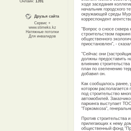
Онлайн:
1391
ходе заседания коллег
начальник городского т
окружающей среды Мура
Друзья сайта
корреспондент агентств
Сервис +
www.stimeks.kz
"Вопрос о сносе сквера 
Натяжные потолки
строительством паркинг
Для инвалидов
общественного экологич
приостановлен", - сказа
"Сейчас они (застройщик
должны предоставить на
влиянию строительства 
план по озеленению терр
добавил он.
Как сообщалось ранее, 
котором располагается 
под строительство мног
автомобилей. Заказчико
паркинга выступает ТОО
"Горкомхоза", генераль
Против строительства и
прилегающих к нему дом
общественный фонд "Пр