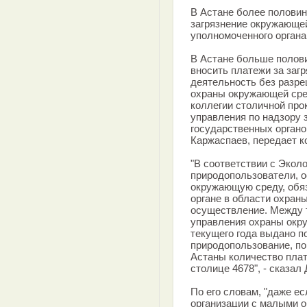
В Астане более половин
загрязнение окружающе
уполномоченного органа
В Астане больше полов
вносить платежи за заг
деятельность без разре
охраны окружающей сред
коллегии столичной пр
управления по надзору 
государственных орган
Каржаспаев, передает к
"В соответствии с Экол
природопользователи, 
окружающую среду, обя
органе в области охран
осуществление. Между т
управления охраны окр
текущего года выдано п
природопользование, по
Астаны количество плат
столице 4678", - сказал
По его словам, "даже ес
организации с малыми о