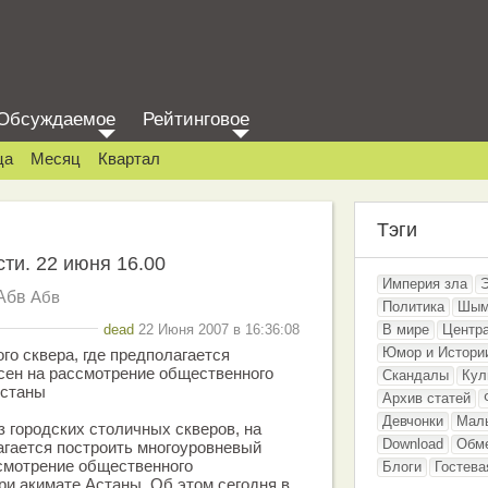
Обсуждаемое
Рейтинговое
ца
Месяц
Квартал
Тэги
ти. 22 июня 16.00
Империя зла
Абв
Абв
Политика
Шым
dead
22 Июня 2007 в 16:36:08
В мире
Центр
Юмор и Истори
го сквера, где предполагается
есен на рассмотрение общественного
Скандалы
Кул
Астаны
Архив статей
Девчонки
Мал
з городских столичных скверов, на
Download
Обм
агается построить многоуровневый
ссмотрение общественного
Блоги
Гостева
ри акимате Астаны. Об этом сегодня в