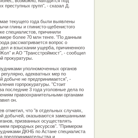
знес, возможно, находится под
 преступных групп", - сказал Д.
в мае текущего года были выявлены
ычи глины и глинисто-щебенистого
нке специалистов, причинили
змере более 70 млн тенге. "По данным
рода рассматривается вопрос о
дел и взыскании ущерба, причиненного
ол" и АО "Трансстроймост", - сообщил
й прокуратуры.
трудниками уполномоченных органов
 регулярно, адекватных мер по
 добыче не предпринимается", -
вления горпрокуратуры. "Стоит
 за последние 3 года уголовные дела по
лениям правоохранительными органами
авил он.
ев отметил, что "в отдельных случаях,
ой добычей, оказываются замешанными
рганов, призванных осуществлять
нием природных ресурсов". "Примером
рудниками ДКНБ по Астане специалиста
та предпринимательства и