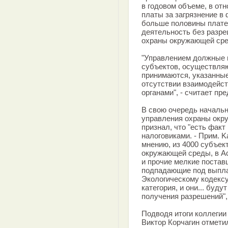
в годовом объеме, в от
платы за загрязнение в 
больше половины плат
деятельность без разре
охраны окружающей сре
"Управлением должные 
субъектов, осуществля
принимаются, указанны
отсутствии взаимодейст
органами", - считает пр
В свою очередь начальн
управления охраны окр
признал, что "есть факт
налоговиками. - Прим. K
мнению, из 4000 субъект
окружающей среды, в Ас
и прочие мелкие постав
подпадающие под выпла
Экологическому кодексу,
категория, и они... буд
получения разрешений", 
Подводя итоги коллегии
Виктор Корчагин отмети