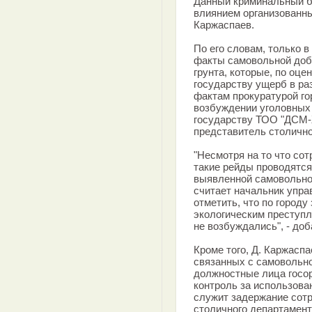
Данный криминальный би
влиянием организованных
Каржаспаев.
По его словам, только 
факты самовольной доб
грунта, которые, по оце
государству ущерб в ра
фактам прокуратурой го
возбуждении уголовных 
государству ТОО "ДСМ-Ж
представитель столично
"Несмотря на то что со
такие рейды проводятся
выявленной самовольной
считает начальник упра
отметить, что по городу
экологическим преступ
не возбуждались", - доб
Кроме того, Д. Каржаспа
связанных с самовольн
должностные лица госо
контроль за использова
служит задержание сот
столичного департамен