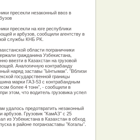
ники пресекли незаконный ввоз в
бузов
ники пресекли на юге республики
ощей и арбузов, сообщили агентству в
ной службы КНБ РК.
захстанской области пограничники
ержали гражданина Узбекистана,
нно ввезти в Казахстан на грузовой
овощей. Аналогичную контрабанду
чный наряд заставы "Ынтымак". "Вблизи
екской государственной границы
ашина марки ГАЗ-53 с контрабандным
сом более 4 тонн", - сообщили в
при этом, что водитель грузовика успел
кам удалось предотвратить незаконный
и арбузов. Грузовик "КамАЗ" с 25
ал из Узбекистана в Казахстан в обход
пуска в районе погранзаставы "Когалы".