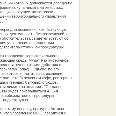
ношении которых допускается доведение
форме выкупа лимита на эмиссии...
ельщиков осуществляют свою
шений территориального управления
ды".
меры для выявления хозяйствующих
ющих деятельность без разрешений, не
е обстоятельства свидетельствуют об
вия управления с налоговыми
едставитель столичной прокуратуры.
ик городского территориального
ужающей среды Мурат Рахимбергенов
 недостаточного взаимодействия (с
azakhstan Today)". Однако, по его
ов, которые платят за загрязнение
тане - это "в основном кафе, рестораны
щики твердых бытовых отходов,
ты лимита на эмиссии". "Согласно
 им будет присваиваться 4 - 5-я
ут освобождаться от процедуры
- подчеркнул он.
 по этому вопросу, прокурор Астаны
л, что управлению ООС "сверяться с