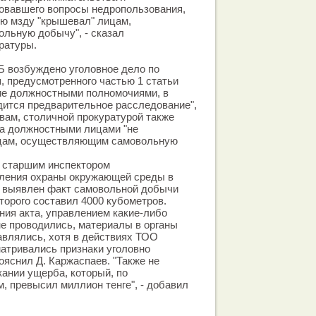
овавшего вопросы недропользования,
ую мзду "крышевал" лицам,
льную добычу", - сказал
ратуры.
Б возбуждено уголовное дело по
, предусмотренного частью 1 статьи
ие должностными полномочиями, в
дится предварительное расследование",
овам, столичной прокуратурой также
да должностными лицами "не
ицам, осуществляющим самовольную
а старшим инспектором
вления охраны окружающей среды в
и выявлен факт самовольной добычи
торого составил 4000 кубометров.
ния акта, управлением какие-либо
е проводились, материалы в органы
авлялись, хотя в действиях ТОО
атривались признаки уголовно
пояснил Д. Каржаспаев. "Также не
кании ущерба, который, по
 превысил миллион тенге", - добавил