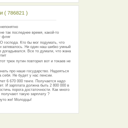
 ( 786821 )
 непонятно
 не так последнее время, какой-то
т фляг
господа. Кто бы мог подумать, что
 и затевалось. Ни один наш шибко умный
е догадывался. Все то думали, что жана
упит
тот трюк путин повторил вот и токаев не
знать про наше государство. Надеяться
 себя. Не будет у нас пенсии.
лет 6 670 000 тенге. Получается надо
ет. И зарплата должна быть 2 800 000 в
остичь порога достаточности. Как много
 получают такую зарплату ?
Круто же! Молодцы!