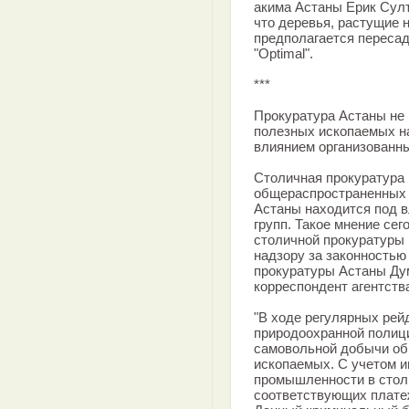
акима Астаны Ерик Султ
что деревья, растущие н
предполагается переса
"Optimal".
***
Прокуратура Астаны не 
полезных ископаемых на
влиянием организованны
Столичная прокуратура 
общераспространенных 
Астаны находится под 
групп. Такое мнение сег
столичной прокуратуры 
надзору за законностью
прокуратуры Астаны Ду
корреспондент агентств
"В ходе регулярных рей
природоохранной поли
самовольной добычи о
ископаемых. С учетом и
промышленности в стол
соответствующих плате