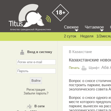
Свежее
Читаемое
2 суток
Неделя
1/2меся
В Казахстане
Вход в систему
Казахстанские новос
Абв
Печать:
Шрифт:
Вопрос о сносе столично
построить паркинг, вын
экологического совета 
Регистрация
Забыли пароль?
Вопрос о сносе одного и
месте которого предпол
паркинг, вынесен на ра
В сети
экологического совета п