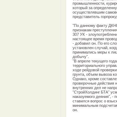
промышленности, курир
который за определенн
осуществлявшим самово
представитель горпроку
"По данному факту ДКН
признакам преступления
307 УК - злоупотреблен
настоящее время прово
- добавил он. По его сл
установлен случай, ког
принимались меры к л
добычу".
"В апреле текущего год
территориального упра
ходе рейдовой проверк
грунта, объем вывоза ко
Однако, кроме составле
проверочные действия н
внутренних дел не напр
"СтройХолдинг БТА" усм
наказуемого деяния", - 
ставился вопрос о взыс
минимальным подсчетам,
он.