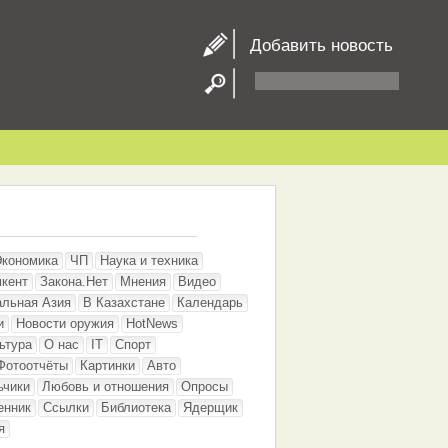
Добавить новость
Экономика
ЧП
Наука и техника
кент
Закона.Нет
Мнения
Видео
альная Азия
В Казахстане
Календарь
и
Новости оружия
HotNews
ьтура
О нас
IT
Спорт
Фотоотчёты
Картинки
Авто
ьчики
Любовь и отношения
Опросы
енник
Ссылки
Библиотека
Ядерщик
я