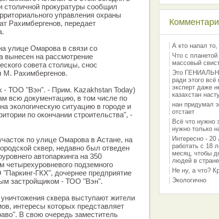
ии столичной прокуратуры сообщил
ерриториального управления охраны
Комментарии
т Рахимбергенов, передает
а.
А кто напал то,
на улице Омарова в связи со
Что с планетой
а вынесен на рассмотрение
массовый свис
еского совета столицы, снос
л М. Рахимбергенов.
Это ГЕНИАЛЬНО 
ради этого всё
эксперт даже н
 - ТОО "Вэн". - Прим. Kazakhstan Today)
казахстан наст
м всю документацию, в том числе по
нан придумал э
на экологическую ситуацию в городе и
отстает
итории по окончании строительства", -
Всё что нужно 
нужно только на
Интересно - 20 
участок по улице Омарова в Астане, на
работать с 18 л
городской сквер, недавно был отведен
месяц, чтобы д
оуровнего автопаркинга на 350
людей в стране
м четырехуровневого подземного
Не ну, а что? 
 "Паркинг-ГКХ", дочернее предприятие
Экологично
ным застройщиком - ТОО "Вэн".
 уничтожения сквера выступают жители
ов, интересы которых представляет
аво". В свою очередь заместитель