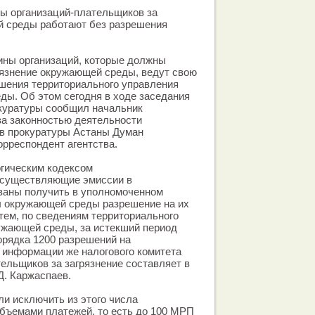
ы организаций-плательщиков за
й среды работают без разрешения
ины организаций, которые должны
рязнение окружающей среды, ведут свою
шения территориального управления
ы. Об этом сегодня в ходе заседания
окуратуры сообщил начальник
за законностью деятельности
ов прокуратуры Астаны Думан
орреспондент агентства.
огическим кодексом
осуществляющие эмиссии в
заны получить в уполномоченном
ы окружающей среды разрешение на их
ем, по сведениям территориального
ужающей среды, за истекший период
орядка 1200 разрешений на
 информации же налогового комитета
ельщиков за загрязнение составляет в
 Д. Каржаспаев.
ли исключить из этого числа
бъемами платежей, то есть до 100 МРП