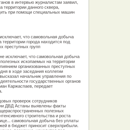
анов в интервью журналистам заявил,
а территории данного сквера,
дить при помощи специальных машин
исключает, что самовольная добыча
 территории города находится под
х преступных групп
не исключает, что самовольная добыча
полезных ископаемых на территории
влиянием организованных преступных
одня в ходе заседания коллегии
высказал начальник управления по
 деятельности государственных органов
ман Каржаспаев, передает
а.
довых проверок сотрудников
ции ДВД Астаны выявлены факты
бщераспространенных полезных
нтенсивного строительства и роста
ице... самовольная добыча без уплаты
жей в бюджет приносит сверхприбыли.