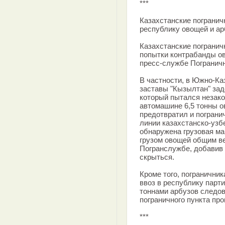
***
Казахстанские погранич
республику овощей и ар
Казахстанские погранич
попытки контрабанды ов
пресс-службе Погранич
В частности, в Южно-Ка
заставы "Кызылтан" зад
который пытался незако
автомашине 6,5 тонны 
предотвратил и пограни
линии казахстанско-узб
обнаружена грузовая м
грузом овощей общим ве
Погранслужбе, добавив 
скрыться.
Кроме того, погранични
ввоз в республику парти
тоннами арбузов следов
пограничного пункта про
***