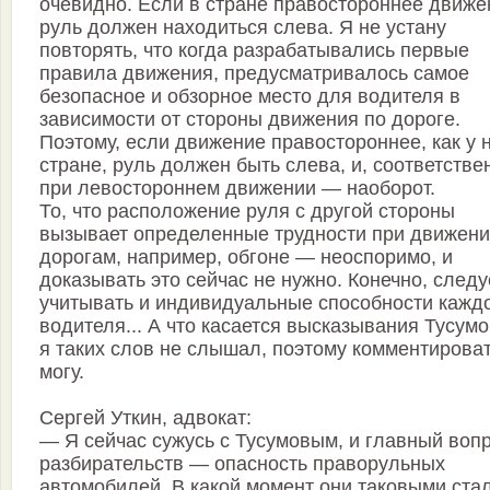
очевидно. Если в стране правостороннее движе
руль должен находиться слева. Я не устану
повторять, что когда разрабатывались первые
правила движения, предусматривалось самое
безопасное и обзорное место для водителя в
зависимости от стороны движения по дороге.
Поэтому, если движение правостороннее, как у 
стране, руль должен быть слева, и, соответстве
при левостороннем движении — наоборот.
То, что расположение руля с другой стороны
вызывает определенные трудности при движени
дорогам, например, обгоне — неоспоримо, и
доказывать это сейчас не нужно. Конечно, следу
учитывать и индивидуальные способности кажд
водителя... А что касается высказывания Тусумо
я таких слов не слышал, поэтому комментироват
могу.
Сергей Уткин, адвокат:
— Я сейчас сужусь с Тусумовым, и главный воп
разбирательств — опасность праворульных
автомобилей. В какой момент они таковыми ста