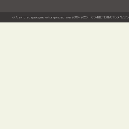
© Агентство гражданской журналистики 2006- 2026гг. СВИДЕТЕЛЬСТВО №17