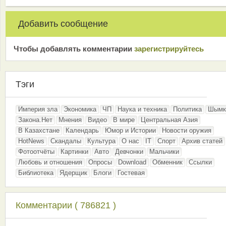
Добавить сообщение
Чтобы добавлять комментарии
зарeгиcтрирyйтeсь
Тэги
Империя зла
Экономика
ЧП
Наука и техника
Политика
Шымк
Закона.Нет
Мнения
Видео
В мире
Центральная Азия
В Казахстане
Календарь
Юмор и Истории
Новости оружия
HotNews
Скандалы
Культура
О нас
IT
Спорт
Архив статей
Фотоотчёты
Картинки
Авто
Девчонки
Мальчики
Любовь и отношения
Опросы
Download
Обменник
Ссылки
Библиотека
Ядерщик
Блоги
Гостевая
Комментарии ( 786821 )