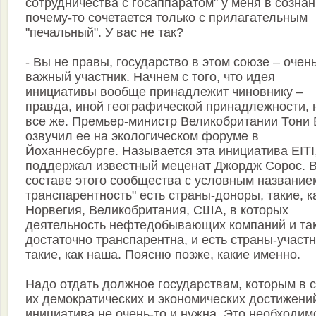
сотрудничества с госаппаратом" у меня в созна
почему-то сочетается только с прилагательным
"печальный". У вас не так?
- Вы не правы, государство в этом союзе – очен
важный участник. Начнем с того, что идея
инициативы вообще принадлежит чиновнику –
правда, иной географической принадлежности, 
все же. Премьер-министр Великобритании Тони
озвучил ее на экологическом форуме в
Йоханнесбурге. Называется эта инициатива EITI
поддержал известный меценат Джордж Сорос. 
составе этого сообщества с условным названием
транспарентность" есть страны-доноры, такие, к
Норвегия, Великобритания, США, в которых
деятельность нефтедобывающих компаний и та
достаточно транспарентна, и есть страны-участ
такие, как наша. Поясню позже, какие именно.
Надо отдать должное государствам, которым в 
их демократических и экономических достижени
инициатива не очень-то и нужна. Это необходим