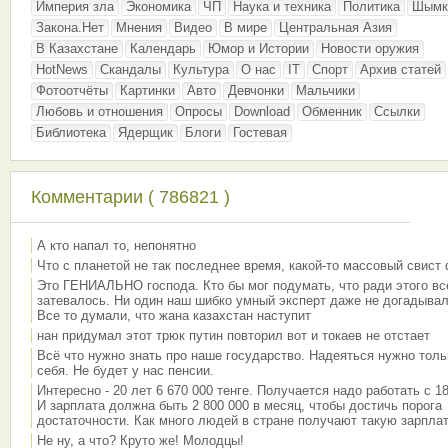
Империя зла
Экономика
ЧП
Наука и техника
Политика
Шымк
Закона.Нет
Мнения
Видео
В мире
Центральная Азия
В Казахстане
Календарь
Юмор и Истории
Новости оружия
HotNews
Скандалы
Культура
О нас
IT
Спорт
Архив статей
Фотоотчёты
Картинки
Авто
Девчонки
Мальчики
Любовь и отношения
Опросы
Download
Обменник
Ссылки
Библиотека
Ядерщик
Блоги
Гостевая
Комментарии ( 786821 )
А кто напал то, непонятно
Что с планетой не так последнее время, какой-то массовый свист
Это ГЕНИАЛЬНО господа. Кто бы мог подумать, что ради этого вс
затевалось. Ни один наш шибко умный эксперт даже не догадывал
Все то думали, что жана казахстан наступит
нан придумал этот трюк путин повторил вот и токаев не отстает
Всё что нужно знать про наше государство. Надеяться нужно толь
себя. Не будет у нас пенсии.
Интересно - 20 лет 6 670 000 тенге. Получается надо работать с 18
И зарплата должна быть 2 800 000 в месяц, чтобы достичь порога
достаточности. Как много людей в стране получают такую зарплат
Не ну, а что? Круто же! Молодцы!