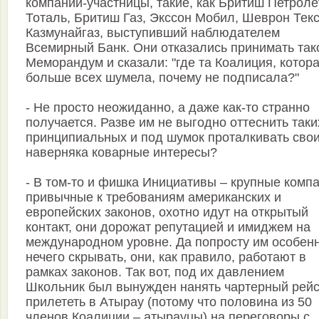
компании-участницы, такие, как Бритиш Петроле
Тоталь, Бритиш Газ, Экссон Мобил, Шеврон Текс
Казмунайгаз, выступивший наблюдателем
Всемирный Банк. Они отказались принимать так
Меморандум и сказали: "где та Коалиция, котор
больше всех шумела, почему не подписала?"
- Не просто неожиданно, а даже как-то странно
получается. Разве им не выгодно оттеснить таки
принципиальных и под шумок проталкивать сво
наверняка коварные интересы?
- В том-то и фишка Инициативы – крупные компа
привычные к требованиям американских и
европейских законов, охотно идут на открытый
контакт, они дорожат репутацией и имиджем на
международном уровне. Да попросту им особен
нечего скрывать, они, как правило, работают в
рамках законов. Так вот, под их давлением
Школьник был вынужден нанять чартерный рейс
прилететь в Атырау (потому что половина из 50
членов Коалиции – атырауцы) на переговоры с