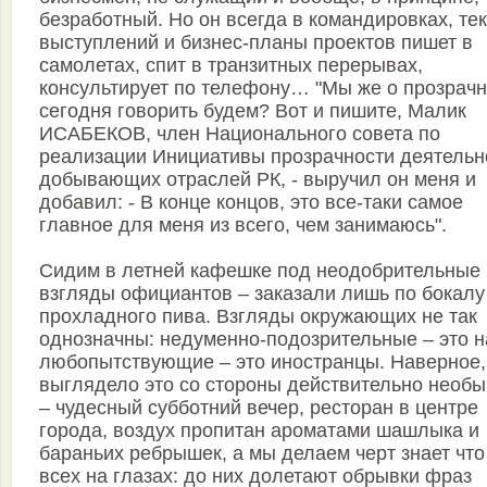
безработный. Но он всегда в командировках, те
выступлений и бизнес-планы проектов пишет в
самолетах, спит в транзитных перерывах,
консультирует по телефону… "Мы же о прозрачн
сегодня говорить будем? Вот и пишите, Малик
ИСАБЕКОВ, член Национального совета по
реализации Инициативы прозрачности деятельн
добывающих отраслей РК, - выручил он меня и
добавил: - В конце концов, это все-таки самое
главное для меня из всего, чем занимаюсь".
Сидим в летней кафешке под неодобрительные
взгляды официантов – заказали лишь по бокалу
прохладного пива. Взгляды окружающих не так
однозначны: недуменно-подозрительные – это н
любопытствующие – это иностранцы. Наверное,
выглядело это со стороны действительно необы
– чудесный субботний вечер, ресторан в центре
города, воздух пропитан ароматами шашлыка и
бараньих ребрышек, а мы делаем черт знает что
всех на глазах: до них долетают обрывки фраз