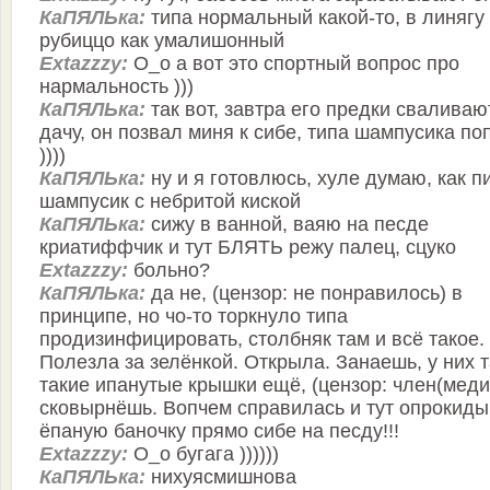
КаПЯЛЬка:
типа нормальный какой-то, в линягу
рубиццо как умалишонный
Extazzzy:
О_о а вот это спортный вопрос про
нармальность )))
КаПЯЛЬка:
так вот, завтра его предки сваливаю
дачу, он позвал миня к сибе, типа шампусика по
))))
КаПЯЛЬка:
ну и я готовлюсь, хуле думаю, как п
шампусик с небритой киской
КаПЯЛЬка:
сижу в ванной, ваяю на песде
криатиффчик и тут БЛЯТЬ режу палец, сцуко
Extazzzy:
больно?
КаПЯЛЬка:
да не, (цензор: не понравилось) в
принципе, но чо-то торкнуло типа
продизинфицировать, столбняк там и всё такое.
Полезла за зелёнкой. Открыла. Занаешь, у них 
такие ипанутые крышки ещё, (цензор: член(меди
сковырнёшь. Вопчем справилась и тут опрокид
ёпаную баночку прямо сибе на песду!!!
Extazzzy:
О_о бугага ))))))
КаПЯЛЬка:
нихуясмишнова