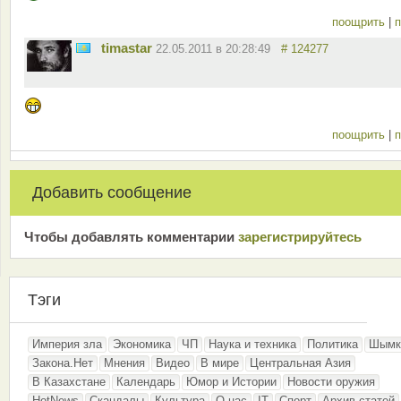
поощрить
|
п
timastar
22.05.2011 в 20:28:49
# 124277
поощрить
|
п
Добавить сообщение
Чтобы добавлять комментарии
зарeгиcтрирyйтeсь
Тэги
Империя зла
Экономика
ЧП
Наука и техника
Политика
Шымк
Закона.Нет
Мнения
Видео
В мире
Центральная Азия
В Казахстане
Календарь
Юмор и Истории
Новости оружия
HotNews
Скандалы
Культура
О нас
IT
Спорт
Архив статей