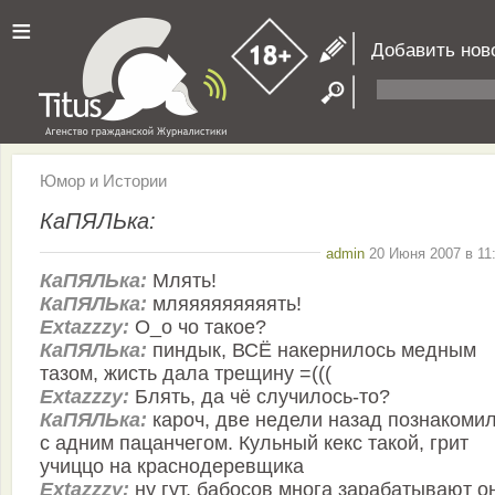
≡
Добавить нов
Юмор и Истории
КаПЯЛЬка:
admin
20 Июня 2007 в 11
КаПЯЛЬка:
Млять!
КаПЯЛЬка:
мляяяяяяяяять!
Extazzzy:
О_о чо такое?
КаПЯЛЬка:
пиндык, ВСЁ накернилось медным
тазом, жисть дала трещину =(((
Extazzzy:
Блять, да чё случилось-то?
КаПЯЛЬка:
кароч, две недели назад познакоми
с адним пацанчегом. Кульный кекс такой, грит
учиццо на краснодеревщика
Extazzzy:
ну гут, бабосов многа зарабатывают о