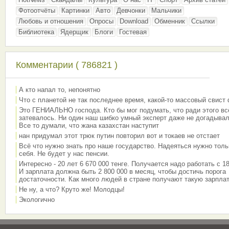
Фотоотчёты
Картинки
Авто
Девчонки
Мальчики
Любовь и отношения
Опросы
Download
Обменник
Ссылки
Библиотека
Ядерщик
Блоги
Гостевая
Комментарии ( 786821 )
А кто напал то, непонятно
Что с планетой не так последнее время, какой-то массовый свист
Это ГЕНИАЛЬНО господа. Кто бы мог подумать, что ради этого вс
затевалось. Ни один наш шибко умный эксперт даже не догадывал
Все то думали, что жана казахстан наступит
нан придумал этот трюк путин повторил вот и токаев не отстает
Всё что нужно знать про наше государство. Надеяться нужно толь
себя. Не будет у нас пенсии.
Интересно - 20 лет 6 670 000 тенге. Получается надо работать с 18
И зарплата должна быть 2 800 000 в месяц, чтобы достичь порога
достаточности. Как много людей в стране получают такую зарплат
Не ну, а что? Круто же! Молодцы!
Экологично