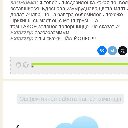
КаПЯЛЬка:
я теперь писдазилёнка какая-то, во
оставшиеся чудеснава изумруднава цвета млять
делать? Ипаццо на завтра обломилось похоже.
Прикинь, сымает он с меня трусы - а
там ТАКОЕ зелёное топорщиццо. Чё сказать?
Extazzzy:
ээээээээмммм...
Extazzzy:
а ты скажи - ЙА ЙОЛКО!!!
Эффективная работа вашей команды