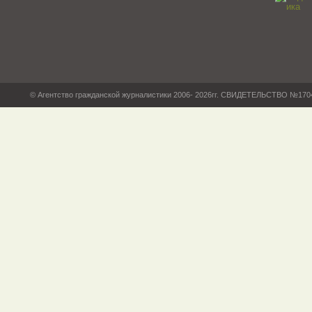
© Агентство гражданской журналистики 2006- 2026гг. СВИДЕТЕЛЬСТВО №17