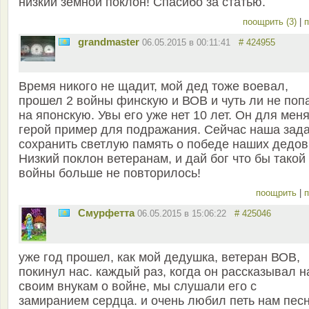
низкий земной поклон! Спасибо за статью.
поощрить (3)
|
п
grandmaster
06.05.2015 в 00:11:41
# 424955
Время никого не щадит, мой дед тоже воевал,
прошел 2 войны финскую и ВОВ и чуть ли не поп
на японскую. Увы его уже нет 10 лет. Он для мен
герой пример для подражания. Сейчас наша зад
сохранить светлую память о победе наших дедов
Низкий поклон ветеранам, и дай бог что бы такой
войны больше не повторилось!
поощрить
|
п
Смурфетта
06.05.2015 в 15:06:22
# 425046
уже год прошел, как мой дедушка, ветеран ВОВ,
покинул нас. каждый раз, когда он рассказывал н
своим внукам о войне, мы слушали его с
замиранием сердца. и очень любил петь нам пес