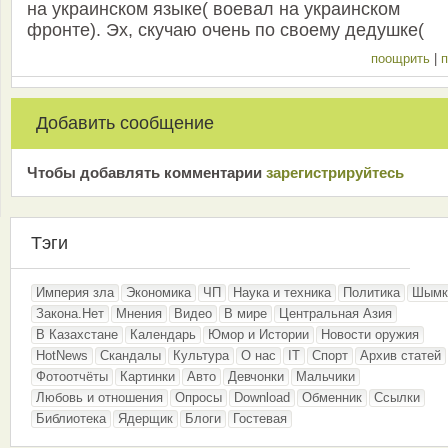
на украинском языке( воевал на украинском
фронте). Эх, скучаю очень по своему дедушке(
поощрить
|
п
Добавить сообщение
Чтобы добавлять комментарии
зарeгиcтрирyйтeсь
Тэги
Империя зла
Экономика
ЧП
Наука и техника
Политика
Шымк
Закона.Нет
Мнения
Видео
В мире
Центральная Азия
В Казахстане
Календарь
Юмор и Истории
Новости оружия
HotNews
Скандалы
Культура
О нас
IT
Спорт
Архив статей
Фотоотчёты
Картинки
Авто
Девчонки
Мальчики
Любовь и отношения
Опросы
Download
Обменник
Ссылки
Библиотека
Ядерщик
Блоги
Гостевая