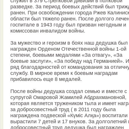
служил в 379 Стрелковой дивизии в полковой
разведке. За период боевых действий был три
ранен. При освобождении города Ржев Калинис
области был тяжело ранен. После долгого лече
госпитале в 1943 году был призван негодным и
комиссован инвалидом войны.
За мужество и героизм в боях наш дедушка был
награжден Орденом Отечественной войны 1-ой
степени, боевыми медалями «За отвагу», «За
боевые заслуги», «За победу над Германией». 
ряд благодарностей от командования за отличн
службу. В мирное время к боевым наградам
прибавилось еще 8 медалей.
После войны дедушка создал семью и вместе с
супругой Омаровой Жамилей Абдрахмановной,
которая является тружеником тыла и имеет наг
за добросовестный труд ( в 2011 году была
награждена подвеской «Күміс Алқа») воспитали
вырастили 7 детей и 17 внуков. За долголетний 
добросовестный труд дедушка был награжден