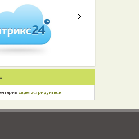
е
ентарии
зарeгиcтрирyйтeсь