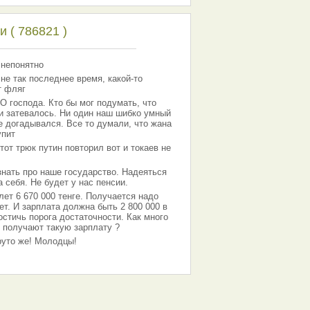
 ( 786821 )
 непонятно
 не так последнее время, какой-то
т фляг
господа. Кто бы мог подумать, что
 и затевалось. Ни один наш шибко умный
е догадывался. Все то думали, что жана
упит
тот трюк путин повторил вот и токаев не
знать про наше государство. Надеяться
 себя. Не будет у нас пенсии.
лет 6 670 000 тенге. Получается надо
ет. И зарплата должна быть 2 800 000 в
остичь порога достаточности. Как много
 получают такую зарплату ?
Круто же! Молодцы!