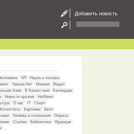
Добавить новость
Экономика
ЧП
Наука и техника
кент
Закона.Нет
Мнения
Видео
альная Азия
В Казахстане
Календарь
и
Новости оружия
HotNews
ьтура
О нас
IT
Спорт
Фотоотчёты
Картинки
Авто
ьчики
Любовь и отношения
Опросы
енник
Ссылки
Библиотека
Ядерщик
я