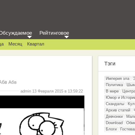
Обсуждаемое
Рейтинговое
ца
Месяц
Квартал
Тэги
Империя зла
Абв
Абв
Политика
Шым
admin 13 Февраля 2015 в 13:59:22
В мире
Центр
Юмор и Истори
Скандалы
Кул
Архив статей
Девчонки
Мал
Download
Обм
Блоги
Гостева