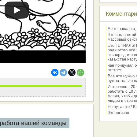
Комментарии
А кто напал то,
Что с планетой
массовый свис
Это ГЕНИАЛЬНО 
ради этого всё
эксперт даже н
казахстан наст
нан придумал э
отстает
Всё что нужно 
нужно только на
Интересно - 20 
работать с 18 л
месяц, чтобы д
людей в стране
Не ну, а что? 
Экологично
работа вашей команды