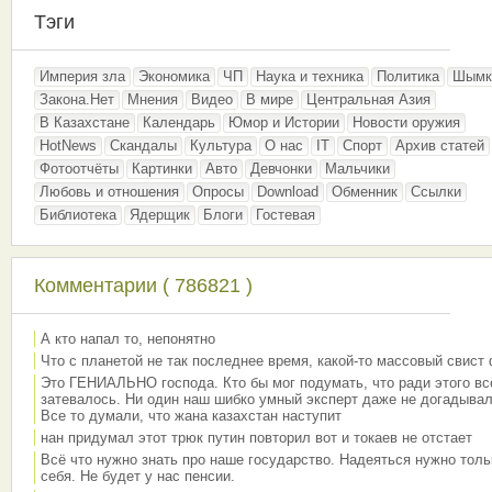
Тэги
Империя зла
Экономика
ЧП
Наука и техника
Политика
Шымк
Закона.Нет
Мнения
Видео
В мире
Центральная Азия
В Казахстане
Календарь
Юмор и Истории
Новости оружия
HotNews
Скандалы
Культура
О нас
IT
Спорт
Архив статей
Фотоотчёты
Картинки
Авто
Девчонки
Мальчики
Любовь и отношения
Опросы
Download
Обменник
Ссылки
Библиотека
Ядерщик
Блоги
Гостевая
Комментарии ( 786821 )
А кто напал то, непонятно
Что с планетой не так последнее время, какой-то массовый свист
Это ГЕНИАЛЬНО господа. Кто бы мог подумать, что ради этого вс
затевалось. Ни один наш шибко умный эксперт даже не догадывал
Все то думали, что жана казахстан наступит
нан придумал этот трюк путин повторил вот и токаев не отстает
Всё что нужно знать про наше государство. Надеяться нужно толь
себя. Не будет у нас пенсии.