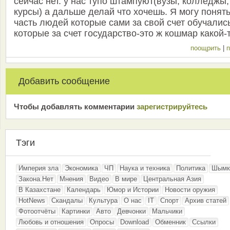
сейчас нет. у нас тупо штампуют(вузы, колледжы,
курсы) а дальше делай что хочешь. Я могу понять
часть людей которые сами за свой счет обучались
которые за счет государство-это ж кошмар какой-т
поощрить
|
п
Добавить сообщение
Чтобы добавлять комментарии
зарeгиcтрирyйтeсь
Тэги
Империя зла
Экономика
ЧП
Наука и техника
Политика
Шымк
Закона.Нет
Мнения
Видео
В мире
Центральная Азия
В Казахстане
Календарь
Юмор и Истории
Новости оружия
HotNews
Скандалы
Культура
О нас
IT
Спорт
Архив статей
Фотоотчёты
Картинки
Авто
Девчонки
Мальчики
Любовь и отношения
Опросы
Download
Обменник
Ссылки