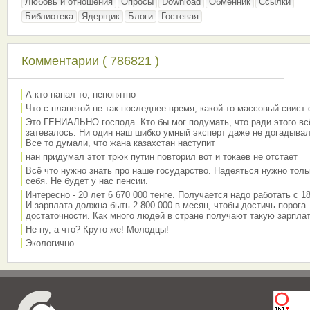
Любовь и отношения
Опросы
Download
Обменник
Ссылки
Библиотека
Ядерщик
Блоги
Гостевая
Комментарии ( 786821 )
А кто напал то, непонятно
Что с планетой не так последнее время, какой-то массовый свист
Это ГЕНИАЛЬНО господа. Кто бы мог подумать, что ради этого вс
затевалось. Ни один наш шибко умный эксперт даже не догадывал
Все то думали, что жана казахстан наступит
нан придумал этот трюк путин повторил вот и токаев не отстает
Всё что нужно знать про наше государство. Надеяться нужно толь
себя. Не будет у нас пенсии.
Интересно - 20 лет 6 670 000 тенге. Получается надо работать с 18
И зарплата должна быть 2 800 000 в месяц, чтобы достичь порога
достаточности. Как много людей в стране получают такую зарплат
Не ну, а что? Круто же! Молодцы!
Экологично