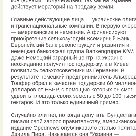
концернами. Полулегально, так как на Украине
действует мораторий на продажу земли.
Главные действующие лица — украинские олиг
и транснациональные компании. В первую очер
— американские и немецкие. А финансируют
приобретение сельхозугодий Всемирный Банк,
Европейский банк реконструкции и развития и
немецкая банковская группа Bankengruppe KfW.
Даже Немецкий аграрный центр на Украине
неожиданно получил господдержку, а в Киеве
появились сельхозсоветники из Германии. В
результате немецкий предприниматель Альфре
Топфер обрел в качестве поддержки 60 миллио
долларов от ЕБРР, с помощью которых он смог
удвоить площадь своих земель с 50 до 100 тыся
гектаров. И это только единичный пример.
Случайно или нет, но когда депутаты Бундестаг
писали свой запрос правительству, американско
издание Opednews опубликовало статью полито
Дэвида Пира. Называется она "Украина —