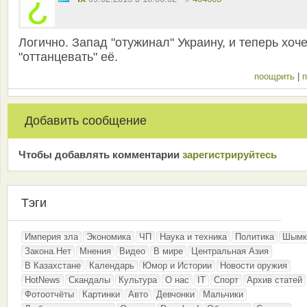
Логично. Запад "отужинал" Украину, и теперь хоче
"оттанцевать" её.
поощрить
|
п
Добавить сообщение
Чтобы добавлять комментарии
зарeгиcтрирyйтeсь
Тэги
Империя зла
Экономика
ЧП
Наука и техника
Политика
Шымк
Закона.Нет
Мнения
Видео
В мире
Центральная Азия
В Казахстане
Календарь
Юмор и Истории
Новости оружия
HotNews
Скандалы
Культура
О нас
IT
Спорт
Архив статей
Фотоотчёты
Картинки
Авто
Девчонки
Мальчики