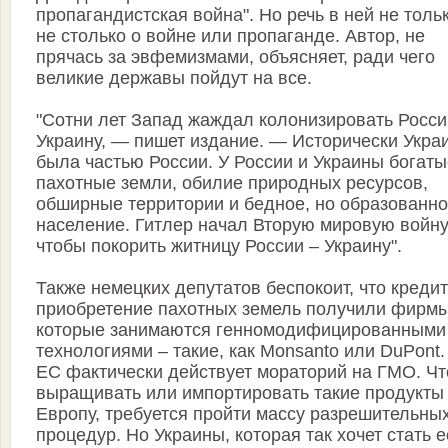
пропагандистская война". Но речь в ней не толь
не столько о войне или пропаганде. Автор, не
прячась за эвфемизмами, объясняет, ради чего
великие державы пойдут на все.
"Сотни лет Запад жаждал колонизировать Росси
Украину, — пишет издание. — Исторически Укра
была частью России. У России и Украины богаты
пахотные земли, обилие природных ресурсов,
обширные территории и бедное, но образованн
население. Гитлер начал Вторую мировую войну
чтобы покорить житницу России – Украину".
Также немецких депутатов беспокоит, что креди
приобретение пахотных земель получили фирмы
которые занимаются генномодифицированными
технологиями – такие, как Monsanto или DuPont.
ЕС фактически действует мораторий на ГМО. Ч
выращивать или импортировать такие продукты
Европу, требуется пройти массу разрешительны
процедур. Но Украины, которая так хочет стать е