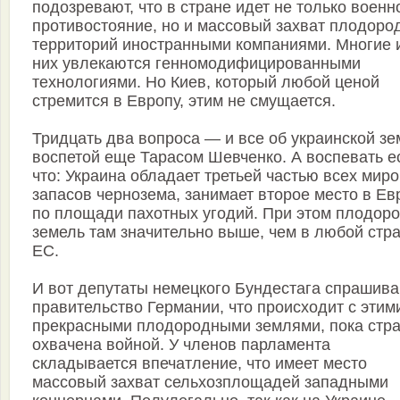
подозревают, что в стране идет не только военн
противостояние, но и массовый захват плодоро
территорий иностранными компаниями. Многие 
них увлекаются генномодифицированными
технологиями. Но Киев, который любой ценой
стремится в Европу, этим не смущается.
Тридцать два вопроса — и все об украинской зе
воспетой еще Тарасом Шевченко. А воспевать е
что: Украина обладает третьей частью всех мир
запасов чернозема, занимает второе место в Ев
по площади пахотных угодий. При этом плодор
земель там значительно выше, чем в любой стр
ЕС.
И вот депутаты немецкого Бундестага спрашив
правительство Германии, что происходит с этим
прекрасными плодородными землями, пока стр
охвачена войной. У членов парламента
складывается впечатление, что имеет место
массовый захват сельхозплощадей западными