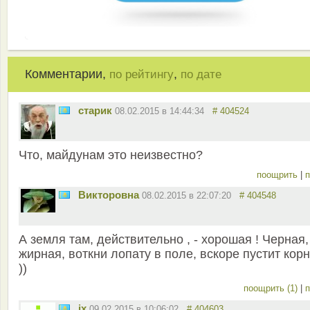
Комментарии,
,
по рейтингу
по дате
старик
08.02.2015 в 14:44:34
# 404524
Что, майдунам это неизвестно?
поощрить
|
п
Викторовна
08.02.2015 в 22:07:20
# 404548
А земля там, действительно , - хорошая ! Черная,
жирная, воткни лопату в поле, вскоре пустит корн
))
поощрить (1)
|
п
ix
09.02.2015 в 10:06:02
# 404603