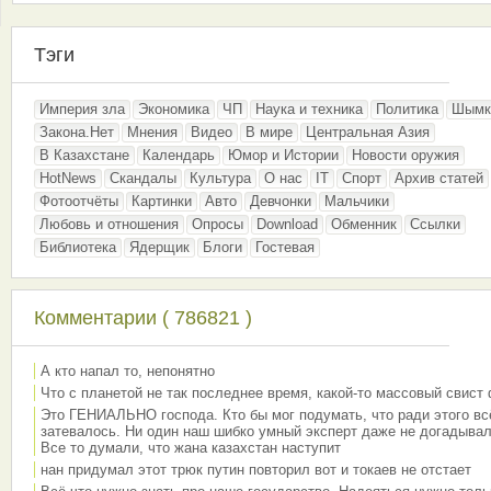
Тэги
Империя зла
Экономика
ЧП
Наука и техника
Политика
Шымк
Закона.Нет
Мнения
Видео
В мире
Центральная Азия
В Казахстане
Календарь
Юмор и Истории
Новости оружия
HotNews
Скандалы
Культура
О нас
IT
Спорт
Архив статей
Фотоотчёты
Картинки
Авто
Девчонки
Мальчики
Любовь и отношения
Опросы
Download
Обменник
Ссылки
Библиотека
Ядерщик
Блоги
Гостевая
Комментарии ( 786821 )
А кто напал то, непонятно
Что с планетой не так последнее время, какой-то массовый свист
Это ГЕНИАЛЬНО господа. Кто бы мог подумать, что ради этого вс
затевалось. Ни один наш шибко умный эксперт даже не догадывал
Все то думали, что жана казахстан наступит
нан придумал этот трюк путин повторил вот и токаев не отстает