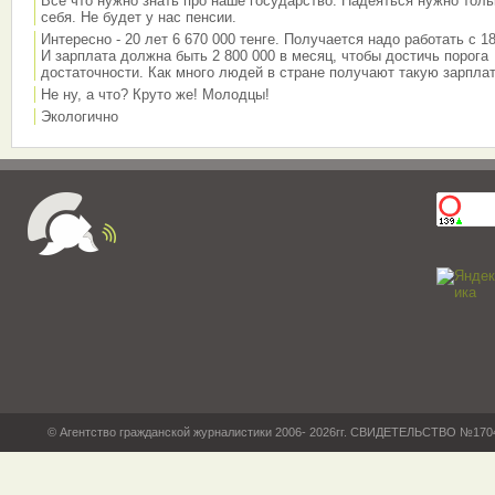
Всё что нужно знать про наше государство. Надеяться нужно толь
себя. Не будет у нас пенсии.
Интересно - 20 лет 6 670 000 тенге. Получается надо работать с 18
И зарплата должна быть 2 800 000 в месяц, чтобы достичь порога
достаточности. Как много людей в стране получают такую зарплат
Не ну, а что? Круто же! Молодцы!
Экологично
© Агентство гражданской журналистики 2006- 2026гг. СВИДЕТЕЛЬСТВО №17