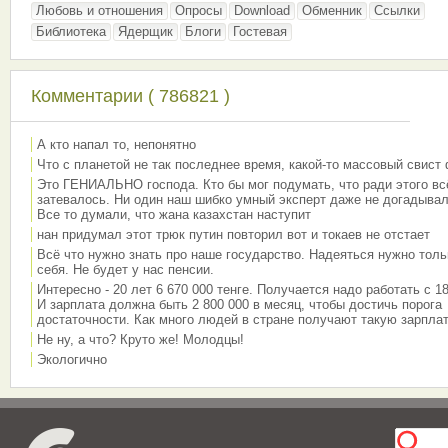
Любовь и отношения
Опросы
Download
Обменник
Ссылки
Библиотека
Ядерщик
Блоги
Гостевая
Комментарии ( 786821 )
А кто напал то, непонятно
Что с планетой не так последнее время, какой-то массовый свист
Это ГЕНИАЛЬНО господа. Кто бы мог подумать, что ради этого вс
затевалось. Ни один наш шибко умный эксперт даже не догадывал
Все то думали, что жана казахстан наступит
нан придумал этот трюк путин повторил вот и токаев не отстает
Всё что нужно знать про наше государство. Надеяться нужно толь
себя. Не будет у нас пенсии.
Интересно - 20 лет 6 670 000 тенге. Получается надо работать с 18
И зарплата должна быть 2 800 000 в месяц, чтобы достичь порога
достаточности. Как много людей в стране получают такую зарплат
Не ну, а что? Круто же! Молодцы!
Экологично