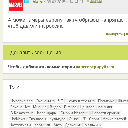
Marvel
06.02.2015 в 14:41:11
# 404346
А может амеры европу таким образом напрягают,
чтоб давили на россию
поощрить
|
п
Добавить сообщение
Чтобы добавлять комментарии
зарeгиcтрирyйтeсь
Тэги
Империя зла
Экономика
ЧП
Наука и техника
Политика
Шымк
Закона.Нет
Мнения
Видео
В мире
Центральная Азия
В Казахстане
Календарь
Юмор и Истории
Новости оружия
HotNews
Скандалы
Культура
О нас
IT
Спорт
Архив статей
Фотоотчёты
Картинки
Авто
Девчонки
Мальчики