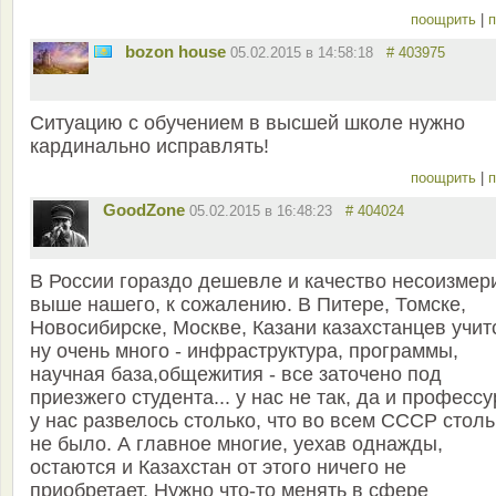
поощрить
|
п
bozon house
05.02.2015 в 14:58:18
# 403975
Ситуацию с обучением в высшей школе нужно
кардинально исправлять!
поощрить
|
п
GoodZone
05.02.2015 в 16:48:23
# 404024
В России гораздо дешевле и качество несоизмер
выше нашего, к сожалению. В Питере, Томске,
Новосибирске, Москве, Казани казахстанцев учит
ну очень много - инфраструктура, программы,
научная база,общежития - все заточено под
приезжего студента... у нас не так, да и професс
у нас развелось столько, что во всем СССР столь
не было. А главное многие, уехав однажды,
остаются и Казахстан от этого ничего не
приобретает. Нужно что-то менять в сфере