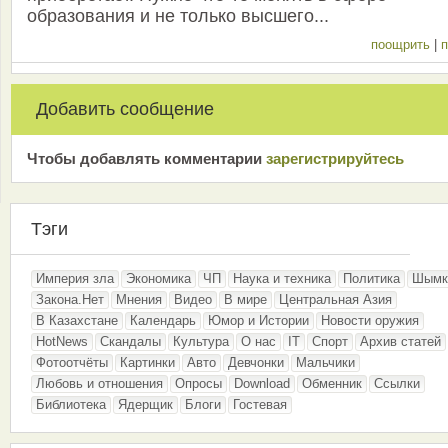
образования и не только высшего...
поощрить
|
п
Добавить сообщение
Чтобы добавлять комментарии
зарeгиcтрирyйтeсь
Тэги
Империя зла
Экономика
ЧП
Наука и техника
Политика
Шымк
Закона.Нет
Мнения
Видео
В мире
Центральная Азия
В Казахстане
Календарь
Юмор и Истории
Новости оружия
HotNews
Скандалы
Культура
О нас
IT
Спорт
Архив статей
Фотоотчёты
Картинки
Авто
Девчонки
Мальчики
Любовь и отношения
Опросы
Download
Обменник
Ссылки
Библиотека
Ядерщик
Блоги
Гостевая