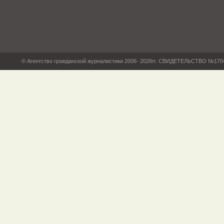
© Агентство гражданской журналистики 2006- 2026гг. СВИДЕТЕЛЬСТВО №17