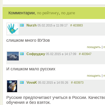
Комментарии,
,
по рейтингу
по дате
Nurzh
05.02.2015 в 11:09:17
# 403883
слишком много ВУЗов
поощрить
|
п
Софруджу
05.02.2015 в 14:17:09
# 403947
И слишком мало русских
поощрить
|
п
VovaK
05.02.2015 в 14:55:26
# 403973
Русские предпочитают учиться в России. Качеств
обучения и без взяток.